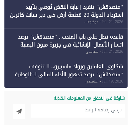
"متصدقش" تنفرد | نيابة النقض تُوصي بتأييد
استرداد الدولة 29 قطعة أرض في دير سانت كاترين
وقبول طعن الحكومة جزئيًا (1)
Jul. 21, 2026
- موضوعات
قاعدة تطل على باب المندب.. "متصدقش" ترصد
اتساع الأعمال الإنشائية في جزيرة ميون اليمنية
Jul. 21, 2026
- سياسي
شكاوى العاملين ورواد ماسبيرو.. لا تتوقف
"متصدقش" ترصد تدهور الأداء المالي لـ"الوطنية
للإعلام"
Jul. 19, 2026
- اجتماعي
شاركنا في التحقق من المعلومات الكاذبة