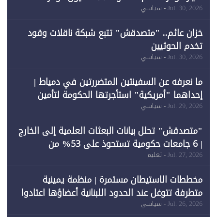
لـ"الطاقة المتجددة" (1)
Jul. 30, 2026
- سياسي
خزان عائم.. "متصدقش" تتبع شبكة ناقلات وقود
تخدم الحوثيين
Jul. 30, 2026
- سياسي
ما نعرفه عن السفينتين المتضررتين في دمياط |
إحداهما "أمريكية" استأجرتها الحكومة لتأمين
احتياجات الطاقة
Jul. 29, 2026
- سياسي
"متصدقش" تحلل بيانات البعثات العلمية إلى الخارج
| 6 جامعات حكومية تستحوذ على 53% من
المبتعثين خلال 12 عامًا و6 جامعات كان نصيبها 1%
Jul. 27, 2026
- تعليم
فقط
مخططات الاستيطان مستمرة | منظمة يمينية
متطرفة تتوغل عند الحدود اللبنانية أعضاؤها اعتادوا
خرق الحدود
Jul. 26, 2026
- سياسي