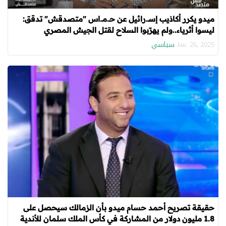
ميدو يكرر أكاذيب إسـ.رائيل عن حـ.مـ.اس "متصدقش" تدقق:
ليسوا أثرياء..ولم يهرّبوا السلاح لقتل الجيش المصري
سياسي
Jan. 26, 2025
حقيقة تصريح أحمد حسام ميدو بأن الزمالك سيحصل على
1.8 مليون دولار من المشاركة في كأس الملك سلمان للأندية