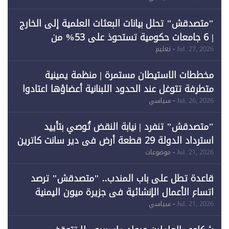
"متصدقش" تحلل بيانات البعثات العلمية إلى الخارج
| 6 جامعات حكومية تستحوذ على 53% من
المبتعثين خلال 12 عامًا و6 جامعات كان نصيبها 1%
Jul. 27, 2026
- تعليم
فقط
مخططات الاستيطان مستمرة | منظمة يمينية
متطرفة تتوغل عند الحدود اللبنانية أعضاؤها اعتادوا
خرق الحدود
Jul. 26, 2026
- سياسي
"متصدقش" تنفرد | نيابة النقض تُوصي بتأييد
استرداد الدولة 29 قطعة أرض في دير سانت كاترين
وقبول طعن الحكومة جزئيًا (1)
Jul. 21, 2026
- موضوعات
قاعدة تطل على باب المندب.. "متصدقش" ترصد
اتساع الأعمال الإنشائية في جزيرة ميون اليمنية
Jul. 21, 2026
- سياسي