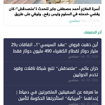
أسرة الملازم أحمد مصطفى جابر تتحدث لـ"متصدقش": كان
يقضي خدمته في السلوم وليس رفح.. وتوفي على طريق
الإسماعيلية
سياسي
May. 27, 2024
آخر التحقيقات
أين ذهبت قروض "عهد السيسي"؟.. اتفاقات بـ29
مليار دولار لقطاع الكهرباء 490 مليون دولار فقط
لـ"الطاقة المتجددة" (1)
Jul. 30, 2026
- سياسي
خزان عائم.. "متصدقش" تتبع شبكة ناقلات وقود
تخدم الحوثيين
Jul. 30, 2026
- سياسي
ما نعرفه عن السفينتين المتضررتين في دمياط |
إحداهما "أمريكية" استأجرتها الحكومة لتأمين
احتياجات الطاقة
Jul. 29, 2026
- سياسي