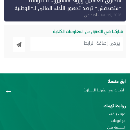
شكاوى العاملين ورواد ماسبيرو.. لا تتوقف
"متصدقش" ترصد تدهور الأداء المالي لـ"الوطنية
للإعلام"
Jul. 19, 2026
- اجتماعي
شاركنا في التحقق من المعلومات الكاذبة
ابق متصلا
روابط تهمك
اعرف بنفسك
موضوعات
الحقيقة فين