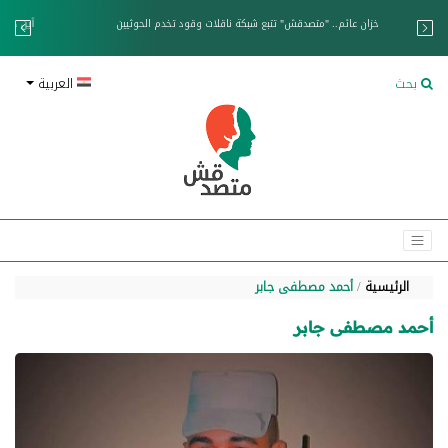
خزان عائم.. "متصدقش" تتبع شبكة ناقلات وقود تخدم الحوثيين
بحث
العربية
الرئيسية
أحمد مصطفى جابر
أحمد مصطفى جابر