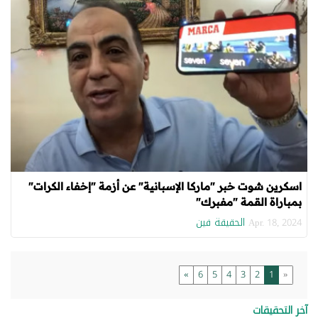
اسكرين شوت خبر "ماركا الإسبانية" عن أزمة "إخفاء الكرات"
بمباراة القمة "مفبرك"
الحقيقة فين
Apr. 18, 2024
»
6
5
4
3
2
1
«
آخر التحقيقات