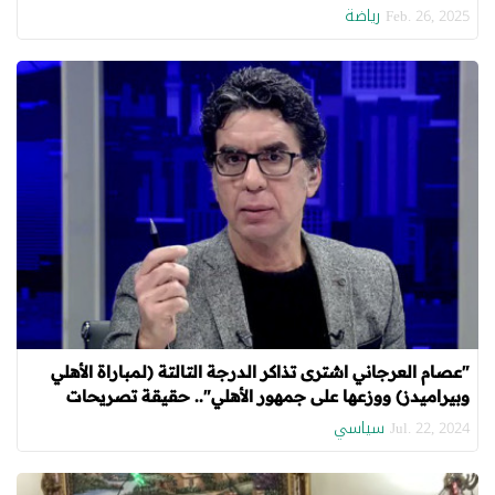
الكورة مرتدة من الأرض"
رياضة
Feb. 26, 2025
"عصام العرجاني اشترى تذاكر الدرجة التالتة (لمباراة الأهلي
وبيراميدز) ووزعها على جمهور الأهلي".. حقيقة تصريحات
محمد ناصر
سياسي
Jul. 22, 2024