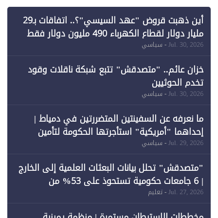
أين ذهبت قروض "عهد السيسي"؟.. اتفاقات بـ29
مليار دولار لقطاع الكهرباء 490 مليون دولار فقط
لـ"الطاقة المتجددة" (1)
Jul. 30, 2026
- سياسي
خزان عائم.. "متصدقش" تتبع شبكة ناقلات وقود
تخدم الحوثيين
Jul. 30, 2026
- سياسي
ما نعرفه عن السفينتين المتضررتين في دمياط |
إحداهما "أمريكية" استأجرتها الحكومة لتأمين
احتياجات الطاقة
Jul. 29, 2026
- سياسي
"متصدقش" تحلل بيانات البعثات العلمية إلى الخارج
| 6 جامعات حكومية تستحوذ على 53% من
المبتعثين خلال 12 عامًا و6 جامعات كان نصيبها 1%
Jul. 27, 2026
- تعليم
فقط
مخططات الاستيطان مستمرة | منظمة يمينية