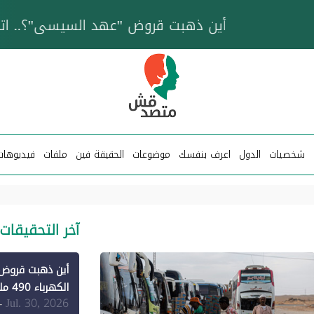
خزان عائم.. "متصدقش" تتبع شبكة ناقلات وقود تخدم
شخصيات
الدول
اعرف بنفسك
موضوعات
الحقيقة فين
ملفات
فيديوهات
آخر التحقيقات
الكهرباء 490 مليون دولار فقط لـ"الطاقة المتجددة" (1)
Jul. 30, 2026
-