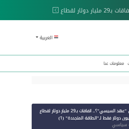
 الحوثيين
العربية
معلومات عنا
أين ذهبت قروض "عهد السيسي"؟.. اتفاقات بـ29 مليار دولار لقطاع
 سياسي