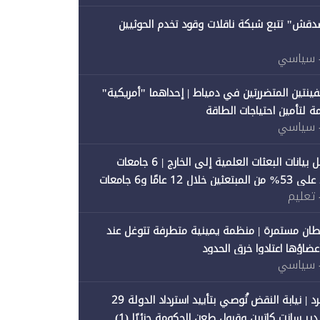
صدقش" تتبع شبكة ناقلات وقود تخدم الحوثيين
 سياسي
فينتين المتضررتين في دمياط | إحداهما "أمريكية"
ة لتأمين احتياجات الطاقة
 سياسي
"متصدقش" تحلل بيانات البعثات العلمية إلى الخارج | 6 جامعات
حكومية تستحوذ على 53% من المبتعثين خلال 12 عامًا و6 جامعات
 تعليم
ان مستمرة | منظمة يمينية متطرفة تتوغل عند
 أعضاؤها اعتادوا خرق الحدود
 سياسي
"متصدقش" تنفرد | نيابة النقض تُوصي بتأييد استرداد الدولة 29
 سانت كاترين وقبول طعن الحكومة جزئيًا (1)