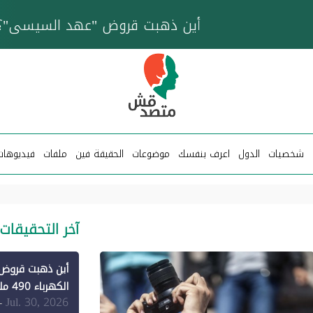
خزان عائم.. "متصدقش" تتبع شبكة ناقلات وقود تخدم
شخصيات
الدول
اعرف بنفسك
موضوعات
الحقيقة فين
ملفات
فيديوهات
آخر التحقيقات
الكهرباء 490 مليون دولار فقط لـ"الطاقة المتجددة" (1)
Jul. 30, 2026
-