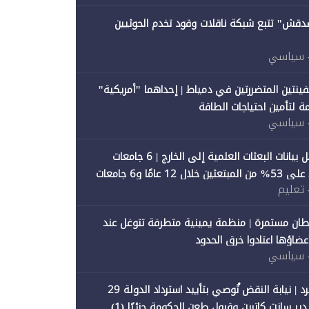
صدقش" تتبع شبكة ناقلات وقود تخدم الحوثيين
 سياسي
فينتين المتضررتين في دمياط | إحداهما "أمريكية"
ة لتأمين احتياجات الطاقة
 سياسي
"متصدقش" تحلل بيانات البعثات العلمية إلى الخارج | 6 جامعات
حكومية تستحوذ على 53% من المبتعثين خلال 12 عامًا و6 جامعات
 تعليم
ان مستمرة | منظمة يمينية متطرفة تتوغل عند
 أعضاؤها اعتادوا خرق الحدود
 سياسي
"متصدقش" تنفرد | نيابة النقض تُوصي بتأييد استرداد الدولة 29
 سانت كاترين وقبول طعن الحكومة جزئيًا (1)