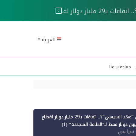
 الحوثيين
العربية
معلومات عنا
أين ذهبت قروض "عهد السيسي"؟.. اتفاقات بـ29 مليار دولار لقطاع
 سياسي