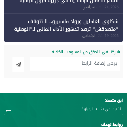
اتساع الأعمال الإنشائية في جزيرة ميون اليمنية
Jul. 21, 2026
- سياسي
شكاوى العاملين ورواد ماسبيرو.. لا تتوقف
"متصدقش" ترصد تدهور الأداء المالي لـ"الوطنية
للإعلام"
Jul. 19, 2026
- اجتماعي
شاركنا في التحقق من المعلومات الكاذبة
ابق متصلا
روابط تهمك