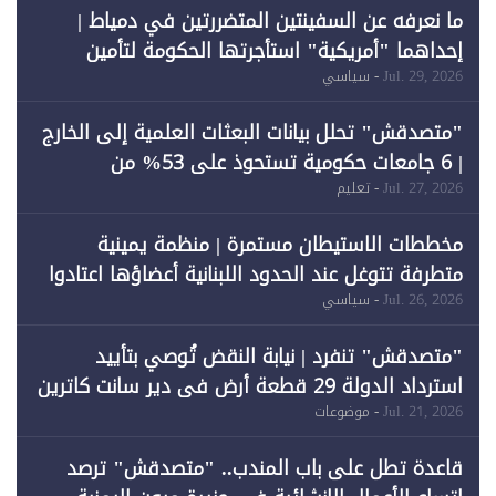
ما نعرفه عن السفينتين المتضررتين في دمياط |
إحداهما "أمريكية" استأجرتها الحكومة لتأمين
احتياجات الطاقة
Jul. 29, 2026
- سياسي
"متصدقش" تحلل بيانات البعثات العلمية إلى الخارج
| 6 جامعات حكومية تستحوذ على 53% من
المبتعثين خلال 12 عامًا و6 جامعات كان نصيبها 1%
Jul. 27, 2026
- تعليم
فقط
مخططات الاستيطان مستمرة | منظمة يمينية
متطرفة تتوغل عند الحدود اللبنانية أعضاؤها اعتادوا
خرق الحدود
Jul. 26, 2026
- سياسي
"متصدقش" تنفرد | نيابة النقض تُوصي بتأييد
استرداد الدولة 29 قطعة أرض في دير سانت كاترين
وقبول طعن الحكومة جزئيًا (1)
Jul. 21, 2026
- موضوعات
قاعدة تطل على باب المندب.. "متصدقش" ترصد