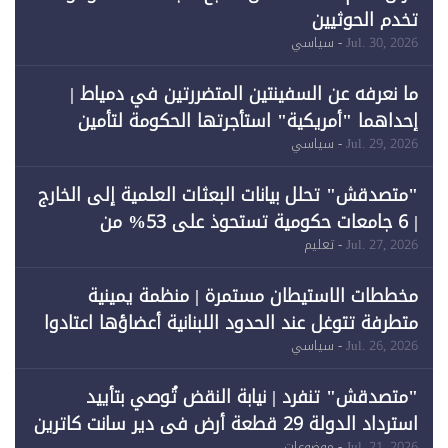
تخدم الحوثيين
Jul. 30, 2026
- سياسي
ما نعرفه عن السفينتين المتضررتين في دمياط |
إحداهما "أمريكية" استأجرتها الحكومة لتأمين
احتياجات الطاقة
Jul. 29, 2026
- سياسي
"متصدقش" تحلل بيانات البعثات العلمية إلى الخارج
| 6 جامعات حكومية تستحوذ على 53% من
المبتعثين خلال 12 عامًا و6 جامعات كان نصيبها 1%
Jul. 27, 2026
- تعليم
فقط
مخططات الاستيطان مستمرة | منظمة يمينية
متطرفة تتوغل عند الحدود اللبنانية أعضاؤها اعتادوا
خرق الحدود
Jul. 26, 2026
- سياسي
"متصدقش" تنفرد | نيابة النقض تُوصي بتأييد
استرداد الدولة 29 قطعة أرض في دير سانت كاترين
Jul. 21, 2026
- موضوعات