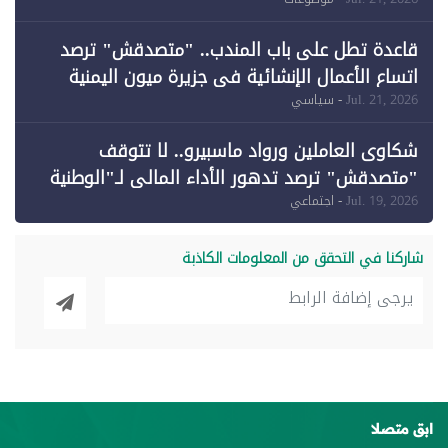
وقبول طعن الحكومة جزئيًا (1)
قاعدة تطل على باب المندب.. "متصدقش" ترصد
اتساع الأعمال الإنشائية في جزيرة ميون اليمنية
Jul. 21, 2026
- سياسي
شكاوى العاملين ورواد ماسبيرو.. لا تتوقف
"متصدقش" ترصد تدهور الأداء المالي لـ"الوطنية
للإعلام"
Jul. 19, 2026
- اجتماعي
شاركنا في التحقق من المعلومات الكاذبة
ابق متصلا