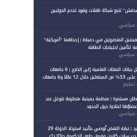
صدقش" تتبع شبكة ناقلات وقود تخدم الحوثيين
 سياسي
فينتين المتضررتين في دمياط | إحداهما "أمريكية"
ة لتأمين احتياجات الطاقة
 سياسي
"متصدقش" تحلل بيانات البعثات العلمية إلى الخارج | 6 جامعات
حكومية تستحوذ على 53% من المبتعثين خلال 12 عامًا و6 جامعات
 تعليم
ان مستمرة | منظمة يمينية متطرفة تتوغل عند
 أعضاؤها اعتادوا خرق الحدود
 سياسي
"متصدقش" تنفرد | نيابة النقض تُوصي بتأييد استرداد الدولة 29
 سانت كاترين وقبول طعن الحكومة جزئيًا (1)