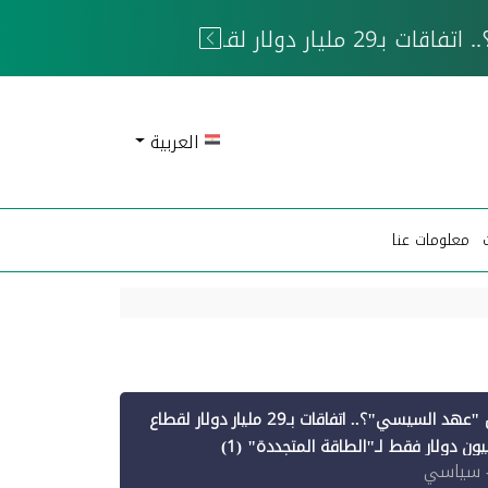
 الحوثيين
العربية
معلومات عنا
أين ذهبت قروض "عهد السيسي"؟.. اتفاقات بـ29 مليار دولار لقطاع
 سياسي