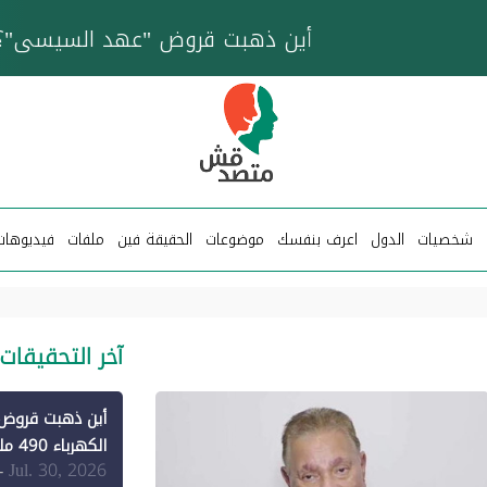
خزان عائم.. "متصدقش" تتبع شبكة ناقلات وقود تخدم
شخصيات
الدول
اعرف بنفسك
موضوعات
الحقيقة فين
ملفات
فيديوهات
آخر التحقيقات
الكهرباء 490 مليون دولار فقط لـ"الطاقة المتجددة" (1)
Jul. 30, 2026
-