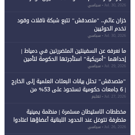
لـ"الطاقة المتجددة" (1)
Jul. 30, 2026
- سياسي
خزان عائم.. "متصدقش" تتبع شبكة ناقلات وقود
تخدم الحوثيين
Jul. 30, 2026
- سياسي
ما نعرفه عن السفينتين المتضررتين في دمياط |
إحداهما "أمريكية" استأجرتها الحكومة لتأمين
احتياجات الطاقة
Jul. 29, 2026
- سياسي
"متصدقش" تحلل بيانات البعثات العلمية إلى الخارج
| 6 جامعات حكومية تستحوذ على 53% من
المبتعثين خلال 12 عامًا و6 جامعات كان نصيبها 1%
Jul. 27, 2026
- تعليم
فقط
مخططات الاستيطان مستمرة | منظمة يمينية
متطرفة تتوغل عند الحدود اللبنانية أعضاؤها اعتادوا
خرق الحدود
Jul. 26, 2026
- سياسي