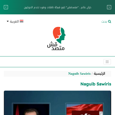
خزان عائم.. "متصدقش" تتبع شبكة ناقلات وقود تخدم الحوثيين
بحث
العربية
الرئيسية
Naguib Sawiris
Naguib Sawiris