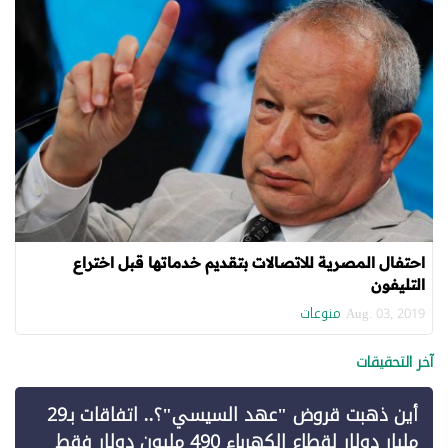
احتفال المصرية للاتصالات بتقديم خدماتها قبل اختراع
التليفون
منوعات
Aug. 03, 2019
آخر التحقيقات
أين ذهبت قروض "عهد السيسي"؟.. اتفاقات بـ29
مليار دولار لقطاع الكهرباء 490 مليون دولار فقط