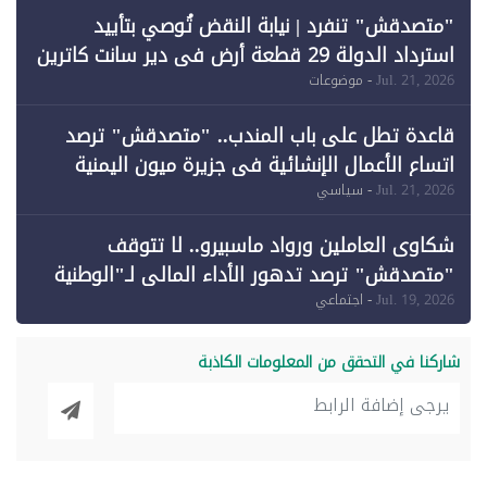
"متصدقش" تنفرد | نيابة النقض تُوصي بتأييد
استرداد الدولة 29 قطعة أرض في دير سانت كاترين
وقبول طعن الحكومة جزئيًا (1)
Jul. 21, 2026
- موضوعات
قاعدة تطل على باب المندب.. "متصدقش" ترصد
اتساع الأعمال الإنشائية في جزيرة ميون اليمنية
Jul. 21, 2026
- سياسي
شكاوى العاملين ورواد ماسبيرو.. لا تتوقف
"متصدقش" ترصد تدهور الأداء المالي لـ"الوطنية
للإعلام"
Jul. 19, 2026
- اجتماعي
شاركنا في التحقق من المعلومات الكاذبة