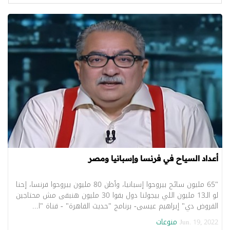
أعداد السياح في فرنسا وإسبانيا ومصر
"65 مليون سائح بيروحوا إسبانيا، وأظن 80 مليون بيروحوا فرنسا، إحنا
لو الـ13 مليون اللي بيجولنا دول بقوا 30 مليون هنبقى مش محتاجين
القروض دي" إبراهيم عيسى- برنامج "حديث القاهرة" - قناة "ا...
منوعات
Jun. 19, 2022