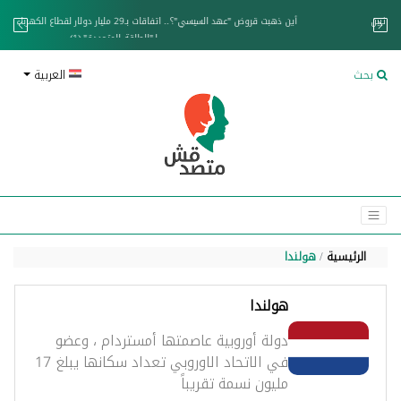
زان عائم.. "متصدقش" تتبع شبكة ناقلات وقود تخدم الحوثيين
بحث
العربية
الرئيسية
هولندا
هولندا
دولة أوروبية عاصمتها أمستردام ، وعضو
في الاتحاد الاوروبي تعداد سكانها يبلغ 17
مليون نسمة تقريباً