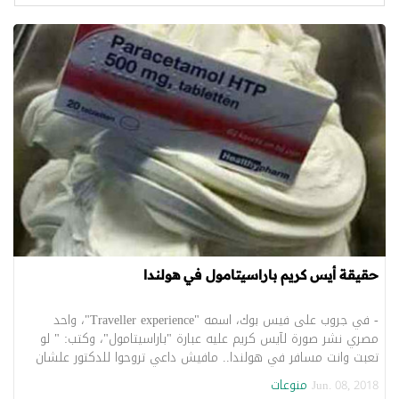
حقيقة أيس كريم باراسيتامول في هولندا
- في جروب على فيس بوك، اسمه "Traveller experience"، واحد
مصري نشر صورة لآيس كريم عليه عبارة "باراسيتامول"، وكتب: " لو
تعبت وانت مسافر في هولندا.. مافيش داعي تروحوا للدكتور علشان
هيصرف لكم...
منوعات
Jun. 08, 2018