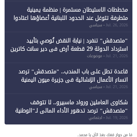
فقط
مخططات الاستيطان مستمرة | منظمة يمينية
متطرفة تتوغل عند الحدود اللبنانية أعضاؤها اعتادوا
خرق الحدود
Jul. 26, 2026
- سياسي
"متصدقش" تنفرد | نيابة النقض تُوصي بتأييد
استرداد الدولة 29 قطعة أرض في دير سانت كاترين
وقبول طعن الحكومة جزئيًا (1)
Jul. 21, 2026
- موضوعات
قاعدة تطل على باب المندب.. "متصدقش" ترصد
اتساع الأعمال الإنشائية في جزيرة ميون اليمنية
Jul. 21, 2026
- سياسي
شكاوى العاملين ورواد ماسبيرو.. لا تتوقف
"متصدقش" ترصد تدهور الأداء المالي لـ"الوطنية
للإعلام"
Jul. 19, 2026
- اجتماعي
مَا من حوار مَعك بعدَ الآن يا محمد..