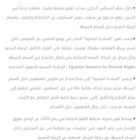
◾ خلال شهر أغسطس الجاري، سجلت تقارير صحفية وفيات متقاربة زمنياً في
الحبس، وهو ما يعزز من مخاوف بعض المنظمات من الاكتظاظ والعنف، وافتقار
البيئة الصحية داخل أقسام الشرطة.
◾بحسب تقرير "المبادرة المصرية" الصادر في يونيو الماضي، عن المتوفين داخل
قسم شرطة العمرانية، فهناك مؤشرات مقلقة على الغياب الكامل للرعاية الصحية
ولأي شكل من أشكال الرقابة القضائية على أماكن الاحتجاز في أقسام الشرطة.
Egyptian Initiative for Personal Rights - المبادرة المصرية للحقوق الشخصية
◾ وتشير "المبادرة المصرية" إلى نمط احتجاز غير قانوني للمتهمين داخل أقسام
الشرطة، فرغم صدور أحكام نهائية باتة في حق المتهمين، تقتضي نقلهم إلى
مراكز الإصلاح والتأهيل، التي تتمتع ببنية تحتية أفضل للتعامل مع الأزمات
الصحية، لم يحدث ذلك، وظل المتهمون داخل الأقسام.
◾ وسلط تقرير نشرته منظمة العفو الدولية في يناير 2025، عن أوضاع حقوق
الإنسان في مصر، الضوء على ممارسات غير قانونية في حق المحتجزين داخل
أقسام الشرطة، من بينها الحرمان المتعمد من الرعاية الصحية.