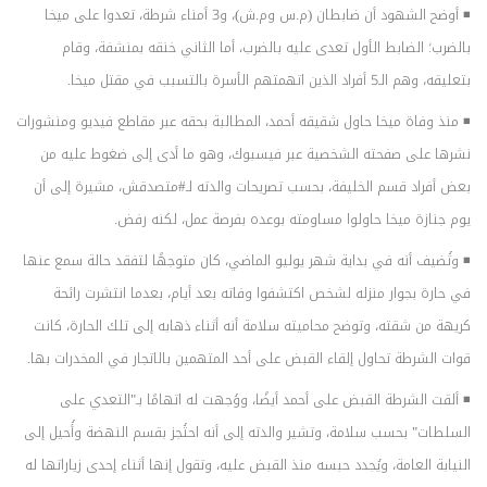
◾ أوضح الشهود أن ضابطان (م.س وم.ش)، و3 أمناء شرطة، تعدوا على ميخا
بالضرب؛ الضابط الأول تعدى عليه بالضرب، أما الثاني خنقه بمنشفة، وقام
بتعليقه، وهم الـ5 أفراد الذين اتهمتهم الأسرة بالتسبب في مقتل ميخا.
◾ منذ وفاة ميخا حاول شقيقه أحمد، المطالبة بحقه عبر مقاطع فيديو ومنشورات
نشرها على صفحته الشخصية عبر فيسبوك، وهو ما أدى إلى ضغوط عليه من
بعض أفراد قسم الخليفة، بحسب تصريحات والدته لـ#متصدقش، مشيرة إلى أن
يوم جنازة ميخا حاولوا مساومته بوعده بفرصة عمل، لكنه رفض.
◾ وتُضيف أنه في بداية شهر يوليو الماضي، كان متوجهًا لتفقد حالة سمع عنها
في حارة بجوار منزله لشخص اكتشفوا وفاته بعد أيام، بعدما انتشرت رائحة
كريهة من شقته، وتوضح محاميته سلامة أنه أثناء ذهابه إلى تلك الحارة، كانت
قوات الشرطة تحاول إلقاء القبض على أحد المتهمين بالاتجار في المخدرات بها.
◾ ألقت الشرطة القبض على أحمد أيضًا، ووُجهت له اتهامًا بـ"التعدي على
السلطات" بحسب سلامة، وتشير والدته إلى أنه احتُجز بقسم النهضة وأُحيل إلى
النيابة العامة، ويُجدد حبسه منذ القبض عليه، وتقول إنها أثناء إحدى زياراتها له