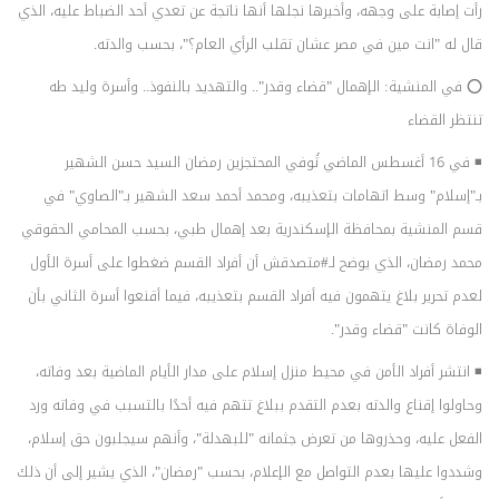
رأت إصابة على وجهه، وأخبرها نجلها أنها ناتجة عن تعدي أحد الضباط عليه، الذي
قال له "انت مين في مصر عشان تقلب الرأي العام؟"، بحسب والدته.
⭕ في المنشية: الإهمال "قضاء وقدر".. والتهديد بالنفوذ.. وأسرة وليد طه
تنتظر القضاء
◾ في 16 أغسطس الماضي تُوفي المحتجزين رمضان السيد حسن الشهير
بـ"إسلام" وسط اتهامات بتعذيبه، ومحمد أحمد سعد الشهير بـ"الصاوي" في
قسم المنشية بمحافظة الإسكندرية بعد إهمال طبي، بحسب المحامي الحقوقي
محمد رمضان، الذي يوضح لـ#متصدقش أن أفراد القسم ضغطوا على أسرة الأول
لعدم تحرير بلاغ يتهمون فيه أفراد القسم بتعذيبه، فيما أقنعوا أسرة الثاني بأن
الوفاة كانت "قضاء وقدر".
◾ انتشر أفراد الأمن في محيط منزل إسلام على مدار الأيام الماضية بعد وفاته،
وحاولوا إقناع والدته بعدم التقدم ببلاغ تتهم فيه أحدًا بالتسبب في وفاته ورد
الفعل عليه، وحذروها من تعرض جثمانه "للبهدلة"، وأنهم سيجلبون حق إسلام،
وشددوا عليها بعدم التواصل مع الإعلام، بحسب "رمضان"، الذي يشير إلى أن ذلك