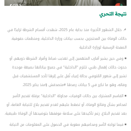
نتيجة التحري
📌 خلال الشهور الأخيرة منذ بداية عام 2025، شهدت أقسام الشرطة تزايدًا في
حالات الوفاة بين المحتجزين، بحسب بيانات وزارة الداخلية، ومنظمات حقوقية.
الصفحة الرسمية لوزارة الداخلية
◾ وفي حين يشير أقارب المتهمين إلى تعذيب ضباط وأفراد الشرطة ذويهم، أو
حدوث حالات إهمال طبي، تلتزم "الداخلية" في جميع بياناتها بصيغة موحدة
تشير إلى شعور المُتوفي بحالة إعياء نُقل على إثرها لأحد المستشفيات قبل
وفاته، وهو ما تكرر في 5 بيانات رصدها #متصدقش §منذ يناير 2025.
◾ القاسم المشترك بين حالات الوفيات، محاولة "الداخلية" عرقلة تقديم الأسر
لمحاضر بشأن وقائع الوفاة، أو تضغط عليهم لعدم تقديم بلاغ للنيابة العامة، أو
بعد تقديم البلاغ، رغم تأكيدها على سلامة موقفها بتوضيحها أن الوفاة طبيعية.
◾ فيما تواجه الأسر ومحاميهم صعوبة في الحصول على المعلومات من النيابة