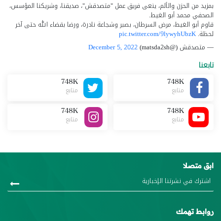
بمزيد من الحزن والألم، ينعى فريق عمل "متصدقش"، صديقنا، وشريكنا المؤسس،
الصحفي محمد أبو الغيط.
قاوم أبو الغيط، مرض السرطان، بصبر وشجاعة نادرة، ورضا بقضاء الله حتى آخر
لحظة.
pic.twitter.com/9lywyhUbzK
— متصدقش (@matsda2sh)
December 5, 2022
تابعنا
748K
748K
متابع
متابع
748K
748K
متابع
متابع
ابق متصلا
روابط تهمك