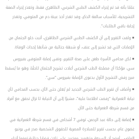
علمًا بأنه قد تم إجراء الكشف الطبي الشرعي، الظاهري فقط، وتعذر إجراء الصفة
التشريحية، للأسباب سالفة الذكر، وقد تعذر أخذ عينة دم من المتوفي، وتعذر
إجابة باقي الطلبات".
◾ ولفت التقرير إلى أن الكشف الطبي الشرعي الظاهري، أثبت خلو الجثمان من
الإصابات التي قد تشير إلى عنف، أو شبهة جنائية من شأنها إحداث الوفاة.
◾ لكن محامي الأسرة طعن على صحة التقرير، ونفى إصابة المتوفى بفيروس
سي، مؤكدًا أن مصلحة الطب الشرعي أعادت تشريح الجثمان لاحقًا، وهو ما يُسقط
مبرر رفض التشريح الأول بدعوى الإصابة بفيروس "سي".
◾ وأضاف أن تقرير الطب الشرعي الجديد لم يُعلن حتى الآن، بحسب المحامي لأن
نيابة العمرانية "رفضت اطلاعنا عليه"، مشيرًا إلى أن النيابة لا تزال تحقق مع أفراد
من قسم شرطة العمرانية حتى الآن.
◾ إضافة إلى حالة عبد الرحمن، توفي 7 أشخاص في قسم شرطة العمرانية في
غضون عام، بحسب تقرير للمبادرة المصرية للحقوق الشخصية صدر في يونيو
الماضي، أوضح أن السبعة متهمين موزعين على ثلاث قضايا جنائية،توفوا أثناء