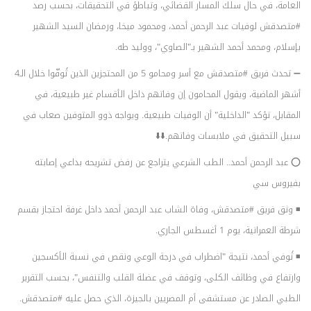
العامة، في حال سلك المسار القضائي، وتباطؤ في التحقيقات، بحسب رصد
#متصدقش لوفيات عبد الرحمن أحمد، ومحمود ميخا، ورمضان السيد الشهير
بإسلام، ومحمد أحمد الشهير بـ"الصاوي"، ووليد طه.
➖ تحدث فريق #متصدقش مع أسر ومحامو 5 من المحتجزين الذين تُوفّوا خلال الـ4
أشهر الماضية، ويقول المحامون إن وفاتهم داخل الأقسام غير طبيعية، في
المقابل، تؤكد "الداخلية" أن الوفيات طبيعية. ويواجه ذوو المتوفين صعاب في
سبيل التحقيق في ملابسات وفاتهم.⬇️⬇️
⭕ عبد الرحمن أحمد.. الطب الشرعي يتراجع عن رفض تشريحه بداعي إصابته
بفيروس سي
◾ وثق فريق #متصدقش، وفاة الشاب عبد الرحمن أحمد داخل غرفة احتجاز بقسم
شرطة العمرانية، يوم 1 أغسطس الجاري.
◾ تُوفي أحمد، نتيجة "اضطراب في درجة الوعي ونقص في نسبة الأكسجين
وارتفاع في وظائف الكلى، وتوقف في عضلة القلب والتنفس"، بحسب التقرير
الطبي الصادر عن مستشفى أم المصريين بالجيزة، الذي حصل عليه #متصدقش.