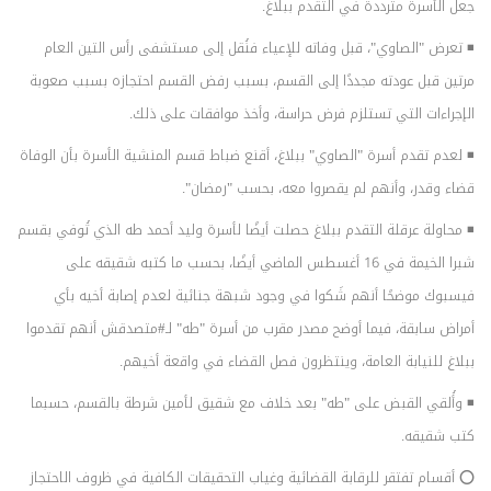
جعل الأسرة مترددة في التقدم ببلاغ.
◾ تعرض "الصاوي"، قبل وفاته للإعياء فنُقل إلى مستشفى رأس التين العام
مرتين قبل عودته مجددًا إلى القسم، بسبب رفض القسم احتجازه بسبب صعوبة
الإجراءات التي تستلزم فرض حراسة، وأخذ موافقات على ذلك.
◾ لعدم تقدم أسرة "الصاوي" ببلاغ، أقنع ضباط قسم المنشية الأسرة بأن الوفاة
قضاء وقدر، وأنهم لم يقصروا معه، بحسب "رمضان".
◾ محاولة عرقلة التقدم ببلاغ حصلت أيضًا لأسرة وليد أحمد طه الذي تُوفي بقسم
شبرا الخيمة في 16 أغسطس الماضي أيضًا، بحسب ما كتبه شقيقه على
فيسبوك موضحًا أنهم شَكوا في وجود شبهة جنائية لعدم إصابة أخيه بأي
أمراض سابقة، فيما أوضح مصدر مقرب من أسرة "طه" لـ#متصدقش أنهم تقدموا
ببلاغ للنيابة العامة، وينتظرون فصل القضاء في واقعة أخيهم.
◾ وأُلقي القبض على "طه" بعد خلاف مع شقيق لأمين شرطة بالقسم، حسبما
كتب شقيقه.
⭕ أقسام تفتقر للرقابة القضائية وغياب التحقيقات الكافية في ظروف الاحتجاز