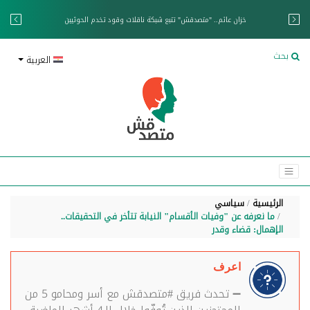
خزان عائم.. "متصدقش" تتبع شبكة ناقلات وقود تخدم الحوثيين
بحث
العربية
الرئيسية
سياسي
ما نعرفه عن "وفيات الأقسام" النيابة تتأخر في التحقيقات..
الإهمال: قضاء وقدر
اعرف
➖ تحدث فريق #متصدقش مع أسر ومحامو 5 من