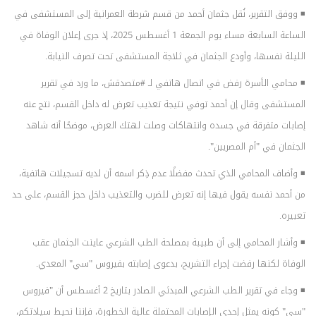
◾ ووفق التقرير، نُقل جثمان أحمد من قسم شرطة العمرانية إلى المستشفى في
الساعة السابعة مساء يوم الجمعة 1 أغسطس 2025، إذ جرى إعلان الوفاة في
الليلة نفسها، وأودع الجثمان في ثلاجة المستشفى تحت تصرف النيابة.
◾ محامي الأسرة رفض في اتصال هاتفي لـ #متصدقش، ما ورد في تقرير
المستشفى وقال إن أحمد توفي نتيجة تعذيب تعرض له داخل القسم، نتج عنه
إصابات متفرقة في جسده وانتهاكات وصلت لهتك العرض، موضحًا أنه شاهد
الجثمان في "أم المصريين".
◾ وأضاف المحامي الذي تحدث مفضلًا عدم ذِكر اسمه أن لديه تسجيلات هاتفية،
من أحمد نفسه يقول فيها إنه تعرض للضرب والتعذيب داخل حجز القسم، على حد
تعبيره.
◾ وأشار المحامي إلى أن طبيبة بمصلحة الطب الشرعي عاينت الجثمان عقب
الوفاة لكنها رفضت إجراء التشريح، بدعوى إصابته بفيروس "سي" المعدي.
◾ وجاء في تقرير الطب الشرعي المبدئي الصادر بتاريخ 2 أغسطس أن "فيروس
"سي" كونه يمثل إحدى الإصابات المحتملة عالية الخطورة، فإننا نحيط سيادتكم،