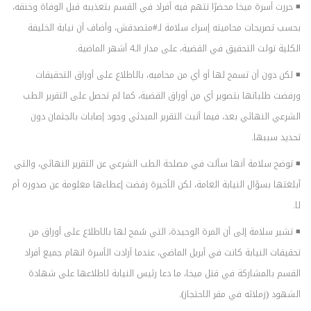
◾ حررت أسرة ميخا محضرًا تتهم فيه أفراد في القسم بتعذيبه قبل الوفاة وخنقه،
بحسب تصريحات محاميته إسراء سلامة لـ#متصدقش، وأضاف أن نيابة الخليفة
الكلية تولت التحقيق في القضية، على مدار الـ4 أشهر الماضية.
◾ لكن دون أن تسمح لها أو أي من محاميه، بالاطلاع على أوراق التحقيقات
ورفضت طلباتها بتصوير أي من أوراق القضية، كما لم تحصل على التقرير الطب
الشرعي النهائي بعد، فيما أثبت التقرير المبدئي وجود إصابات بالجثمان دون
تحديد سببها.
◾ توضح سلامة أنها سألت في مصلحة الطب الشرعي عن التقرير النهائي، والتي
أبلغتها بسؤال النيابة العامة، لكن الأخيرة رفضت إعطاءها معلومة عن صدوره أم
لا.
◾ تشير سلامة إلى أن المرة الوحيدة، التي سُمح لها بالاطلاع على أوراق من
تحقيقات النيابة كانت في أبريل الماضي، عندما أرادت الأسرة اتهام جميع أفراد
القسم بالمشاركة في قتل ميخا، ما دعا رئيس النيابة لاطلاعها على شهادة
الشهود (زملائه في مقر الاحتجاز).