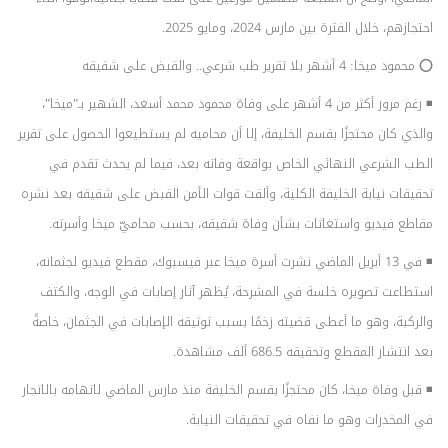
احتجازهم، خلال الفترة بين مارس 2024، ومايو 2025.
⭕ محمود ميخا: 4 أشهر بلا تقرير طب شرعي.. والقبض على شقيقه
◾ رغم مرور أكثر من 4 أشهر على وفاة محمود محمد أسعد، الشهير بـ"ميخا"،
والذي كان محتجزًا بقسم الخليفة، إلا أن محاميه لم يستطيعوا الحصول على تقرير
الطب الشرعي النهائي الخاص بواقعة وفاته بعد، فيما لم يحدث تقدم في
تحقيقات نيابة الخليفة الكلية، وألقت قوات الأمن القبض على شقيقه بعد نشره
مقاطع فيديو واستغاثات بشأن وفاة شقيقه، بحسب محاميّ ميخا وأسرته.
◾ في 13 أبريل الماضي نشرت أسرة ميخا عبر فيسبوك، مقطع فيديو لجثمانه،
استطاعت تصويره خلسة في المشرحة، يُظهر آثار إصابات في الوجه، والكتف
والركبة، وهو ما أعطى قضيته زخمًا بسبب توثيقه الإصابات في الجثمان، خاصةً
بعد انتشار المقطع وتحقيقه 686.5 ألف مشاهدة.
◾ قبل وفاة ميخا، كان محتجزًا بقسم الخليفة منذ مارس الماضي لاتهامه بالاتجار
في المخدرات وهو ما نفاه في تحقيقات النيابة.