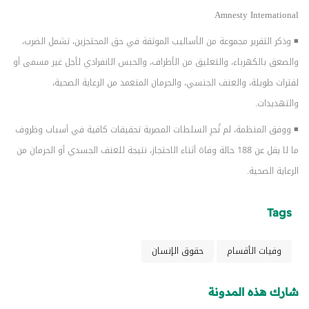
Amnesty International
◾ وذكر التقرير مجموعة من الأساليب الموثقة في حق المحتجزين، تشمل الضرب،
والصعق بالكهرباء، والتعليق من الأطراف، والحبس الانفرادي لأجل غير مسمى أو
لفترات طويلة، والعنف الجنسي، والحرمان المتعمد من الرعاية الصحية،
والتهديدات.
◾ ووفق المنظمة، لم تُجرِ السلطات المصرية تحقيقات كافية في أسباب وظروف
ما لا يقل عن 188 حالة وفاة أثناء الاحتجاز، نتيجة للعنف الجسدي أو الحرمان من
الرعاية الصحية.
Tags
وفيات الأقسام
حقوق الإنسان
شارك هذه المدونة