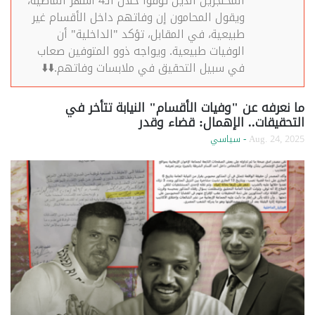
المحتجزين الذين تُوفّوا خلال الـ4 أشهر الماضية،
ويقول المحامون إن وفاتهم داخل الأقسام غير
طبيعية، في المقابل، تؤكد "الداخلية" أن
الوفيات طبيعية. ويواجه ذوو المتوفين صعاب
في سبيل التحقيق في ملابسات وفاتهم.⬇️⬇️
ما نعرفه عن "وفيات الأقسام" النيابة تتأخر في
التحقيقات.. الإهمال: قضاء وقدر
Aug. 24, 2025
- سياسي