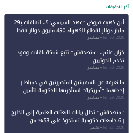
آخر التحقيقات
أين ذهبت قروض "عهد السيسي"؟.. اتفاقات بـ29
مليار دولار لقطاع الكهرباء 490 مليون دولار فقط
لـ"الطاقة المتجددة" (1)
Jul. 30, 2026
- سياسي
خزان عائم.. "متصدقش" تتبع شبكة ناقلات وقود
تخدم الحوثيين
Jul. 30, 2026
- سياسي
ما نعرفه عن السفينتين المتضررتين في دمياط |
إحداهما "أمريكية" استأجرتها الحكومة لتأمين
احتياجات الطاقة
Jul. 29, 2026
- سياسي
"متصدقش" تحلل بيانات البعثات العلمية إلى الخارج
| 6 جامعات حكومية تستحوذ على 53% من
المبتعثين خلال 12 عامًا و6 جامعات كان نصيبها 1%
Jul. 27, 2026
- تعليم