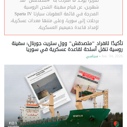
تقريرًا يؤكد ما انفردت به "#متصدقش" منذ
شهرين، عن قيام سفينة الشحن الروسية
المدرجة في قائمة العقوبات سبارتا Sparta IV
برحلات إلى سوريا، وعلى متنها معدات عسكرية،
لإمداد قاعدة حميميم العسكرية.
تأكيدًا لانفراد "متصدقش" وول ستريت جورنال: سفينة
روسية تنقل أسلحة لقاعدة عسكرية في سوريا
Jun. 04, 2026
- سياسي