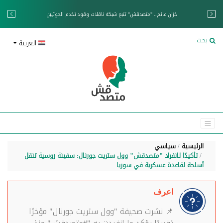
خزان عائم.. "متصدقش" تتبع شبكة ناقلات وقود تخدم الحوثيين
بحث
العربية
الرئيسية
سياسي
تأكيدًا لانفراد "متصدقش" وول ستريت جورنال: سفينة روسية تنقل
أسلحة لقاعدة عسكرية في سوريا
اعرف
📌 نشرت صحيفة "وول ستريت جورنال" مؤخرًا