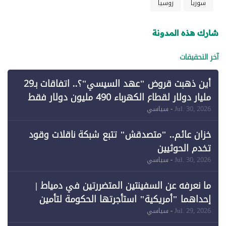
سوريا
روسيا
شارك هذه المدونة
آخر التحقيقات
أين ذهبت قروض "عهد السيسي"؟.. اتفاقات بـ29
مليار دولار لقطاع الكهرباء 490 مليون دولار فقط
لـ"الطاقة المتجددة" (1)
Jul. 30, 2026
- سياسي
خزان عائم.. "متصدقش" تتبع شبكة ناقلات وقود
تخدم الحوثيين
Jul. 30, 2026
- سياسي
ما نعرفه عن السفينتين المتضررتين في دمياط |
إحداهما "أمريكية" استأجرتها الحكومة لتأمين
احتياجات الطاقة
Jul. 29, 2026
- سياسي