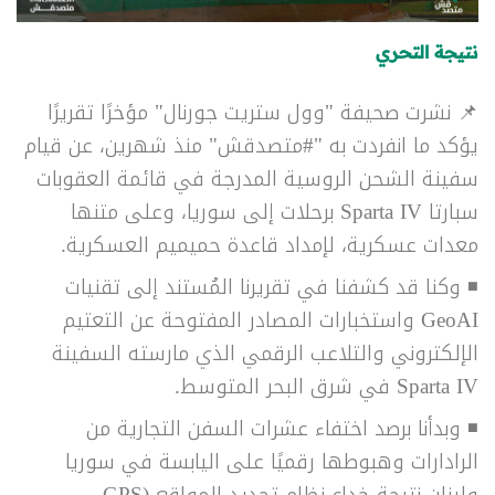
نتيجة التحري
📌
نشرت صحيفة "وول ستريت جورنال" مؤخرًا تقريرًا
يؤكد ما انفردت به "#متصدقش" منذ شهرين، عن قيام
سفينة الشحن الروسية المدرجة في قائمة العقوبات
سبارتا Sparta IV برحلات إلى سوريا، وعلى متنها
معدات عسكرية،
لإمداد قاعدة حميميم العسكرية.
◾
وكنا قد كشفنا في تقريرنا المُستند إلى تقنيات
GeoAI واستخبارات المصادر المفتوحة عن التعتيم
الإلكتروني والتلاعب الرقمي الذي مارسته السفينة
Sparta IV في شرق البحر المتوسط.
◾
وبدأنا برصد اختفاء عشرات السفن التجارية من
الرادارات وهبوطها رقميًا على اليابسة في سوريا
ولبنان نتيجة خداع نظام تحديد المواقع (GPS