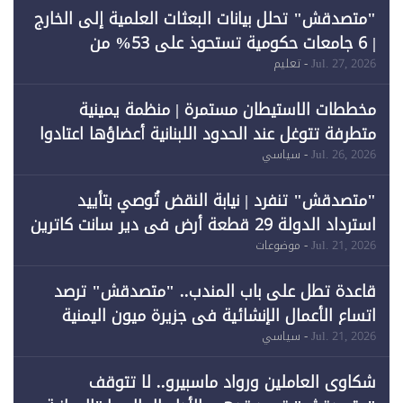
"متصدقش" تحلل بيانات البعثات العلمية إلى الخارج
| 6 جامعات حكومية تستحوذ على 53% من
المبتعثين خلال 12 عامًا و6 جامعات كان نصيبها 1%
Jul. 27, 2026
- تعليم
فقط
مخططات الاستيطان مستمرة | منظمة يمينية
متطرفة تتوغل عند الحدود اللبنانية أعضاؤها اعتادوا
خرق الحدود
Jul. 26, 2026
- سياسي
"متصدقش" تنفرد | نيابة النقض تُوصي بتأييد
استرداد الدولة 29 قطعة أرض في دير سانت كاترين
وقبول طعن الحكومة جزئيًا (1)
Jul. 21, 2026
- موضوعات
قاعدة تطل على باب المندب.. "متصدقش" ترصد
اتساع الأعمال الإنشائية في جزيرة ميون اليمنية
Jul. 21, 2026
- سياسي
شكاوى العاملين ورواد ماسبيرو.. لا تتوقف