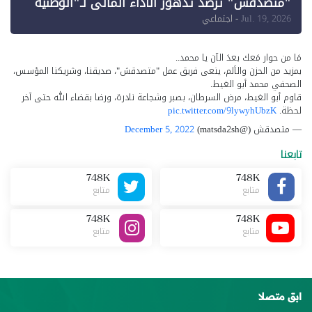
"متصدقش" ترصد تدهور الأداء المالي لـ"الوطنية
للإعلام"
Jul. 19, 2026
- اجتماعي
مَا من حوار مَعك بعدَ الآن يا محمد..
بمزيد من الحزن والألم، ينعى فريق عمل "متصدقش"، صديقنا، وشريكنا المؤسس،
الصحفي محمد أبو الغيط.
قاوم أبو الغيط، مرض السرطان، بصبر وشجاعة نادرة، ورضا بقضاء الله حتى آخر
لحظة.
pic.twitter.com/9lywyhUbzK
— متصدقش (@matsda2sh)
December 5, 2022
تابعنا
748K
748K
متابع
متابع
748K
748K
متابع
متابع
ابق متصلا