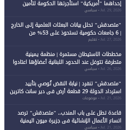
إحداهما "أمريكية" استأجرتها الحكومة لتأمين
احتياجات الطاقة
Jul. 29, 2026
- سياسي
"متصدقش" تحلل بيانات البعثات العلمية إلى الخارج
| 6 جامعات حكومية تستحوذ على 53% من
المبتعثين خلال 12 عامًا و6 جامعات كان نصيبها 1%
Jul. 27, 2026
- تعليم
فقط
مخططات الاستيطان مستمرة | منظمة يمينية
متطرفة تتوغل عند الحدود اللبنانية أعضاؤها اعتادوا
خرق الحدود
Jul. 26, 2026
- سياسي
"متصدقش" تنفرد | نيابة النقض تُوصي بتأييد
استرداد الدولة 29 قطعة أرض في دير سانت كاترين
وقبول طعن الحكومة جزئيًا (1)
Jul. 21, 2026
- موضوعات
قاعدة تطل على باب المندب.. "متصدقش" ترصد
اتساع الأعمال الإنشائية في جزيرة ميون اليمنية
Jul. 21, 2026
- سياسي