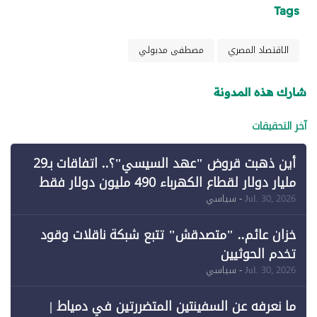
Tags
الاقتصاد المصري
مصطفى مدبولي
شارك هذه المدونة
آخر التحقيقات
أين ذهبت قروض "عهد السيسي"؟.. اتفاقات بـ29
مليار دولار لقطاع الكهرباء 490 مليون دولار فقط
لـ"الطاقة المتجددة" (1)
Jul. 30, 2026
- سياسي
خزان عائم.. "متصدقش" تتبع شبكة ناقلات وقود
تخدم الحوثيين
Jul. 30, 2026
- سياسي
ما نعرفه عن السفينتين المتضررتين في دمياط |