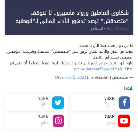
شكاوى العاملين ورواد ماسبيرو.. لا تتوقف
"متصدقش" ترصد تدهور الأداء المالي لـ"الوطنية
للإعلام"
Jul. 19, 2026
- اجتماعي
مَا من حوار مَعك بعدَ الآن يا محمد..
بمزيد من الحزن والألم، ينعى فريق عمل "متصدقش"، صديقنا، وشريكنا المؤسس،
الصحفي محمد أبو الغيط.
قاوم أبو الغيط، مرض السرطان، بصبر وشجاعة نادرة، ورضا بقضاء الله حتى آخر
لحظة.
pic.twitter.com/9lywyhUbzK
— متصدقش (@matsda2sh)
December 5, 2022
تابعنا
748K
748K
متابع
متابع
748K
748K
متابع
متابع