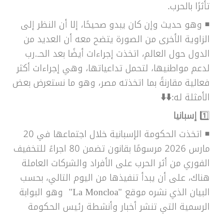
تأثرًا بالحرب.
◾ وهو حديث وإن كان يبدو صحيحًا، إلا أن النظر إلى
الزاوية الأخرى من الصورة يتضح معه أن العديد من
الدول حول العالم، اتخذت إجراءات أيضًا بعد الحـ.رب
لدعم مواطنيها، لتحمل تداعياتها، وهي إجراءات أكثر
فعالية مقارنةً بما اتخذته مصر، وهو ما نستعرض بعض
الأمثلة له:
⬇️⬇️
1️⃣
إسبانيا
◾
اتخذت الحكومة الإسبانية خلال اجتماعها في 20
مارس 2026 مرسومًا بقانون تضمن 80 اجراءً للتخفيف
الفوري من أثر الحرب على الأفراد والشركات العاملة
هناك، على أن يبدأ تنفيذها من اليوم التالي، بحسب
البيان الذي نشره موقع "La Moncloa" وهو البوابة
الرسمية التي تنشر أخبار وأنشطة رئيس الحكومة