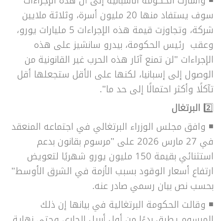
◾
وأشارت الحكومة الاسبانية إلى أن هذه الإجراءات
سوف يستفاد منها 20 مليون أسرة، وثلاثة ملايين
شركة، وتجاوزت قيمة هذه الإجراءات 5 مليارات يورو،
وعقب رئيس الحكومة، بيدرو سانشيز على هذه
الإجراءات "لن تمنع آثار هذه الحرب غير القانونية من
الوصول إلى إسبانيا، لكنها على الأقل ستجعلها أقل
تآكلًا وأكثر احتمالًا إلى حد ما".
2️⃣
البرتغال
◾
وافق مجلس الوزراء البرتغالي في اجتماعه المنعقد
في 27 مارس 2026 على "مرسوم بقانون بدعم
استثنائي بقيمة 150 مليون يورو شهريًا لتعويض
ارتفاع أسعار الوقود بسبب الأزمة في الشرق الأوسط"
بحسب نص بيان رسمي صادر عنه.
◾
وقالت الحكومة البرتغالية في بيانها إن ذلك
المرسوم يطبق بدءًا من أول أبريل الجاري وحتى نهاية