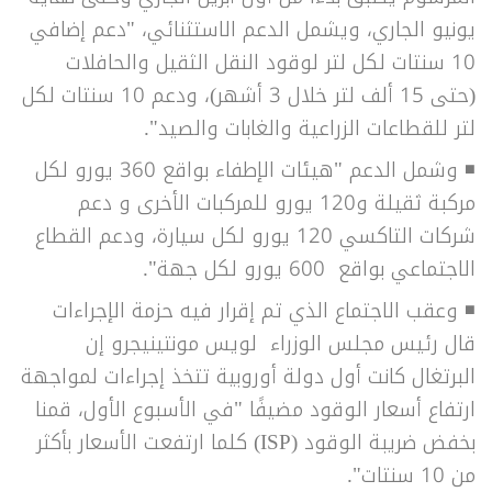
يونيو الجاري، ويشمل الدعم الاستثنائي، "دعم إضافي
10 سنتات لكل لتر لوقود النقل الثقيل والحافلات
(حتى 15 ألف لتر خلال 3 أشهر)، ودعم 10 سنتات لكل
لتر للقطاعات الزراعية والغابات والصيد".
◾
وشمل الدعم "هيئات الإطفاء بواقع 360 يورو لكل
مركبة ثقيلة و120 يورو للمركبات الأخرى و دعم
شركات التاكسي 120 يورو لكل سيارة، ودعم القطاع
الاجتماعي بواقع 600 يورو لكل جهة".
◾
وعقب الاجتماع الذي تم إقرار فيه حزمة الإجراءات
قال رئيس مجلس الوزراء لويس مونتينيجرو إن
البرتغال كانت أول دولة أوروبية تتخذ إجراءات لمواجهة
ارتفاع أسعار الوقود مضيفًا "في الأسبوع الأول، قمنا
بخفض ضريبة الوقود (ISP) كلما ارتفعت الأسعار بأكثر
من 10 سنتات".