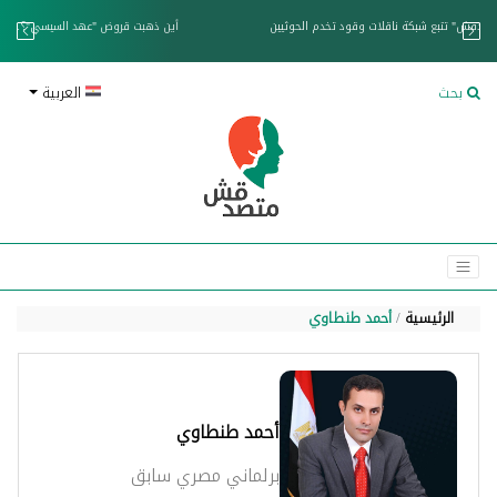
خزان عائم.. "متصدقش" تتبع شبكة ناقلات وقود تخدم الحوثيين
بحث
العربية
الرئيسية
أحمد طنطاوي
أحمد طنطاوي
برلماني مصري سابق