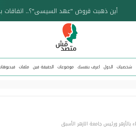
خزان عائم.. "متصدقش" تتبع شبكة ناقلات وقود تخدم
شخصيات
الدول
اعرف بنفسك
موضوعات
الحقيقة فين
ملفات
فيديوهات
ء بالأزهر ورئيس جامعة الازهر الأسبق