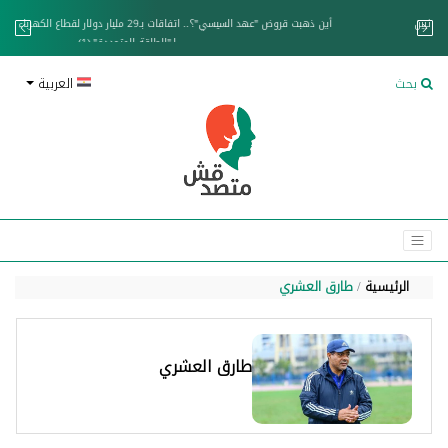
خزان عائم.. "متصدقش" تتبع شبكة ناقلات وقود تخدم الحوثيين
بحث
العربية
الرئيسية
طارق العشري
طارق العشري