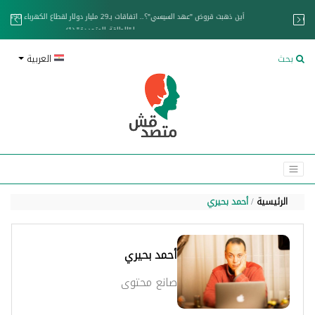
زان عائم.. "متصدقش" تتبع شبكة ناقلات وقود تخدم الحوثيين
بحث
العربية
الرئيسية
أحمد بحيري
أحمد بحيري
صانع محتوى