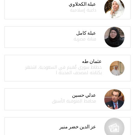
عبلة الكحلاوي
داعية إسلامية
عبلة كامل
فنانة مصرية
عثمان طه
خطاط سوري مُقيم في السعودية. اشتهر
بكتابته لمصحف المدينة ا
عدلي حسين
محافظ المنوفية الأسبق
عز الدين خضر منير