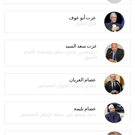
عزت أبو عوف
فنان مصري
عزت سعد السيد
دبلوماسي مصري سابق ومحافظ الأقصر
الأسبق
عصام العريان
قيادي بجماعة الإخوان المسلمين
عصام تليمة
داعبة وعضو في جماعة الإخوان المسلمين