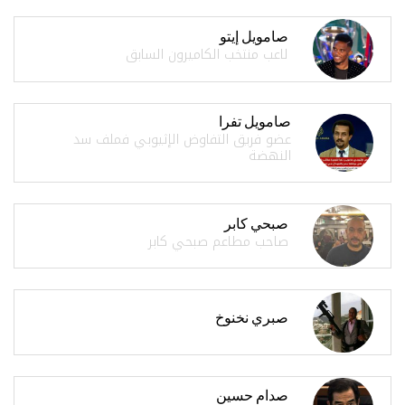
صامويل إيتو
لاعب منتخب الكاميرون السابق
صامويل تفرا
عضو فريق التفاوض الإثيوبي فملف سد
النهضة
صبحي كابر
صاحب مطاعم صبحي كابر
صبري نخنوخ
صدام حسين