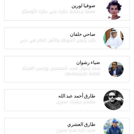
صوفيا لورين
ممثلة إيطالية حائزة على جائزة الأوسكار.
ضاحي خلفان
نائب رئيس الشرطة والأمن العام في دبي
ضياء رشوان
ضياء رشوان نقيب الصحفيين ورئيس الهيئة
العامة للاستعلامات
طارق أحمد عبد الله
مصمم جرافيك مصري
طارق العشري
مدرب كرة قدم مصري