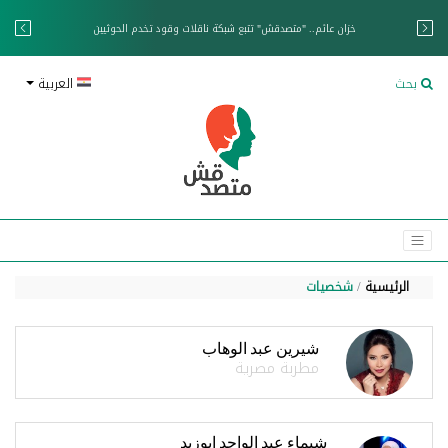
خزان عائم.. "متصدقش" تتبع شبكة ناقلات وقود تخدم الحوثيين
بحث
العربية
الرئيسية
شخصيات
شيرين عبد الوهاب
مطربة مصرية
شيماء عبد الواحد ابوزيد