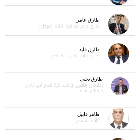
طارق عامر
طارق عامر محافظ البنك المركزي
طارق فايد
طارق فايد رئيس بنك مصر
طارق يحيي
إعلامي رياضي ولاعب كرة قدم في نادي
الزمالك سابقاً
طاهر قابيل
كاتب صحفي