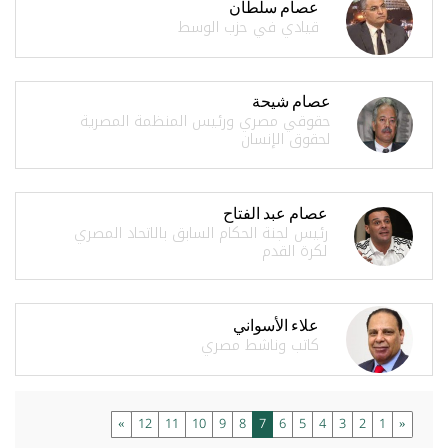
عصام سلطان
قيادي في حزب الوسط
عصام شيحة
حقوقي مصري ورئيس المنظمة المصرية
لحقوق الإنسان
عصام عبد الفتاح
رئيس لجنة الحكام السابق بالاتحاد المصري
لكرة القدم
علاء الأسواني
كاتب وناشط مصري
»
12
11
10
9
8
7
6
5
4
3
2
1
«