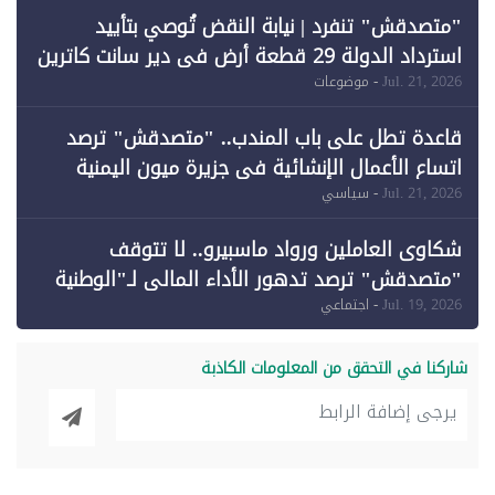
"متصدقش" تنفرد | نيابة النقض تُوصي بتأييد
استرداد الدولة 29 قطعة أرض في دير سانت كاترين
وقبول طعن الحكومة جزئيًا (1)
Jul. 21, 2026
- موضوعات
قاعدة تطل على باب المندب.. "متصدقش" ترصد
اتساع الأعمال الإنشائية في جزيرة ميون اليمنية
Jul. 21, 2026
- سياسي
شكاوى العاملين ورواد ماسبيرو.. لا تتوقف
"متصدقش" ترصد تدهور الأداء المالي لـ"الوطنية
للإعلام"
Jul. 19, 2026
- اجتماعي
شاركنا في التحقق من المعلومات الكاذبة