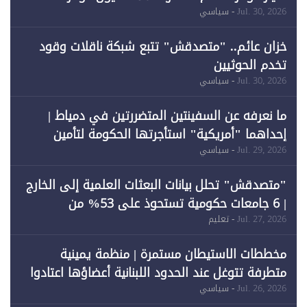
لـ"الطاقة المتجددة" (1)
Jul. 30, 2026
- سياسي
خزان عائم.. "متصدقش" تتبع شبكة ناقلات وقود
تخدم الحوثيين
Jul. 30, 2026
- سياسي
ما نعرفه عن السفينتين المتضررتين في دمياط |
إحداهما "أمريكية" استأجرتها الحكومة لتأمين
احتياجات الطاقة
Jul. 29, 2026
- سياسي
"متصدقش" تحلل بيانات البعثات العلمية إلى الخارج
| 6 جامعات حكومية تستحوذ على 53% من
المبتعثين خلال 12 عامًا و6 جامعات كان نصيبها 1%
Jul. 27, 2026
- تعليم
فقط
مخططات الاستيطان مستمرة | منظمة يمينية
متطرفة تتوغل عند الحدود اللبنانية أعضاؤها اعتادوا
خرق الحدود
Jul. 26, 2026
- سياسي