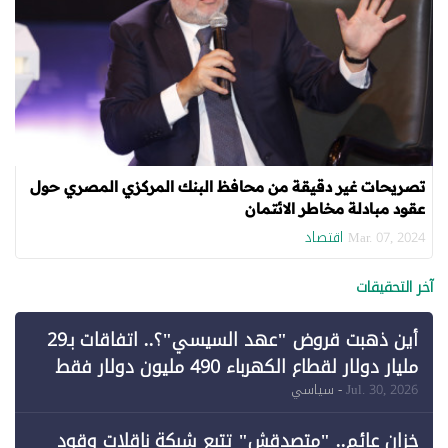
تصريحات غير دقيقة من محافظ البنك المركزي المصري حول
عقود مبادلة مخاطر الائتمان
اقتصاد
Mar. 07, 2024
آخر التحقيقات
أين ذهبت قروض "عهد السيسي"؟.. اتفاقات بـ29
مليار دولار لقطاع الكهرباء 490 مليون دولار فقط
لـ"الطاقة المتجددة" (1)
Jul. 30, 2026
- سياسي
خزان عائم.. "متصدقش" تتبع شبكة ناقلات وقود