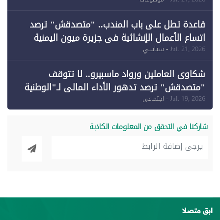
وقبول طعن الحكومة جزئيًا (1)
قاعدة تطل على باب المندب.. "متصدقش" ترصد
اتساع الأعمال الإنشائية في جزيرة ميون اليمنية
Jul. 21, 2026
- سياسي
شكاوى العاملين ورواد ماسبيرو.. لا تتوقف
"متصدقش" ترصد تدهور الأداء المالي لـ"الوطنية
للإعلام"
Jul. 19, 2026
- اجتماعي
شاركنا في التحقق من المعلومات الكاذبة
ابق متصلا