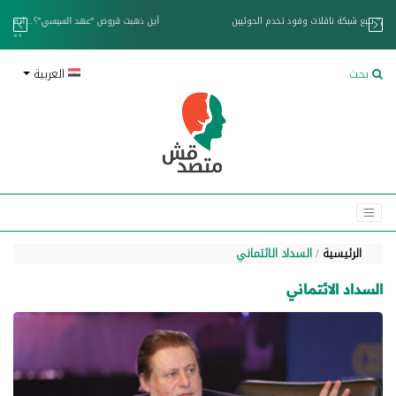
خزان عائم.. "متصدقش" تتبع شبكة ناقلات وقود تخدم الحوثيين
بحث
العربية
الرئيسية
السداد الائتماني
السداد الائتماني