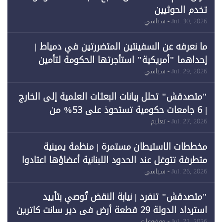
تخدم الحوثيين
Jul. 30, 2026
- سياسي
ما نعرفه عن السفينتين المتضررتين في دمياط |
إحداهما "أمريكية" استأجرتها الحكومة لتأمين
احتياجات الطاقة
Jul. 29, 2026
- سياسي
"متصدقش" تحلل بيانات البعثات العلمية إلى الخارج
| 6 جامعات حكومية تستحوذ على 53% من
المبتعثين خلال 12 عامًا و6 جامعات كان نصيبها 1%
Jul. 27, 2026
- تعليم
فقط
مخططات الاستيطان مستمرة | منظمة يمينية
متطرفة تتوغل عند الحدود اللبنانية أعضاؤها اعتادوا
خرق الحدود
Jul. 26, 2026
- سياسي
"متصدقش" تنفرد | نيابة النقض تُوصي بتأييد
استرداد الدولة 29 قطعة أرض في دير سانت كاترين
Jul. 21, 2026
- موضوعات