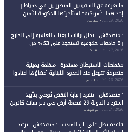
ما نعرفه عن السفينتين المتضررتين في دمياط |
إحداهما "أمريكية" استأجرتها الحكومة لتأمين
احتياجات الطاقة
Jul. 29, 2026
- سياسي
"متصدقش" تحلل بيانات البعثات العلمية إلى الخارج
| 6 جامعات حكومية تستحوذ على 53% من
المبتعثين خلال 12 عامًا و6 جامعات كان نصيبها 1%
Jul. 27, 2026
- تعليم
فقط
مخططات الاستيطان مستمرة | منظمة يمينية
متطرفة تتوغل عند الحدود اللبنانية أعضاؤها اعتادوا
خرق الحدود
Jul. 26, 2026
- سياسي
"متصدقش" تنفرد | نيابة النقض تُوصي بتأييد
استرداد الدولة 29 قطعة أرض في دير سانت كاترين
وقبول طعن الحكومة جزئيًا (1)
Jul. 21, 2026
- موضوعات
قاعدة تطل على باب المندب.. "متصدقش" ترصد