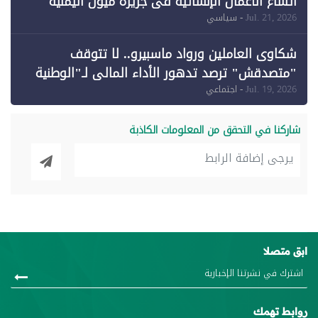
اتساع الأعمال الإنشائية في جزيرة ميون اليمنية
Jul. 21, 2026
- سياسي
شكاوى العاملين ورواد ماسبيرو.. لا تتوقف
"متصدقش" ترصد تدهور الأداء المالي لـ"الوطنية
للإعلام"
Jul. 19, 2026
- اجتماعي
شاركنا في التحقق من المعلومات الكاذبة
ابق متصلا
روابط تهمك