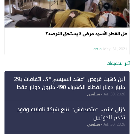
هل الفطر الأسود مرض لا يستحق الترصد؟
صحة
May. 31, 2021
آخر التحقيقات
أين ذهبت قروض "عهد السيسي"؟.. اتفاقات بـ29
مليار دولار لقطاع الكهرباء 490 مليون دولار فقط
لـ"الطاقة المتجددة" (1)
Jul. 30, 2026
- سياسي
خزان عائم.. "متصدقش" تتبع شبكة ناقلات وقود
تخدم الحوثيين
Jul. 30, 2026
- سياسي