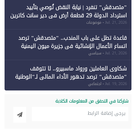
"متصدقش" تنفرد | نيابة النقض تُوصي بتأييد
استرداد الدولة 29 قطعة أرض في دير سانت كاترين
وقبول طعن الحكومة جزئيًا (1)
Jul. 21, 2026
- موضوعات
قاعدة تطل على باب المندب.. "متصدقش" ترصد
اتساع الأعمال الإنشائية في جزيرة ميون اليمنية
Jul. 21, 2026
- سياسي
شكاوى العاملين ورواد ماسبيرو.. لا تتوقف
"متصدقش" ترصد تدهور الأداء المالي لـ"الوطنية
للإعلام"
Jul. 19, 2026
- اجتماعي
شاركنا في التحقق من المعلومات الكاذبة