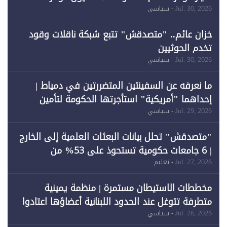
لـ"الطاقة المتجددة" (1)
Jul. 30, 2026
- سياسي
خزان عائم.. "متصدقش" تتبع شبكة ناقلات وقود
تخدم الحوثيين
Jul. 30, 2026
- سياسي
ما نعرفه عن السفينتين المتضررتين في دمياط |
إحداهما "أمريكية" استأجرتها الحكومة لتأمين
احتياجات الطاقة
Jul. 29, 2026
- سياسي
"متصدقش" تحلل بيانات البعثات العلمية إلى الخارج
| 6 جامعات حكومية تستحوذ على 53% من
المبتعثين خلال 12 عامًا و6 جامعات كان نصيبها 1%
Jul. 27, 2026
- تعليم
فقط
مخططات الاستيطان مستمرة | منظمة يمينية
متطرفة تتوغل عند الحدود اللبنانية أعضاؤها اعتادوا
خرق الحدود
Jul. 26, 2026
- سياسي