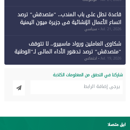
وقبول طعن الحكومة جزئيًا (1)
قاعدة تطل على باب المندب.. "متصدقش" ترصد
اتساع الأعمال الإنشائية في جزيرة ميون اليمنية
Jul. 21, 2026
- سياسي
شكاوى العاملين ورواد ماسبيرو.. لا تتوقف
"متصدقش" ترصد تدهور الأداء المالي لـ"الوطنية
للإعلام"
Jul. 19, 2026
- اجتماعي
شاركنا في التحقق من المعلومات الكاذبة
ابق متصلا