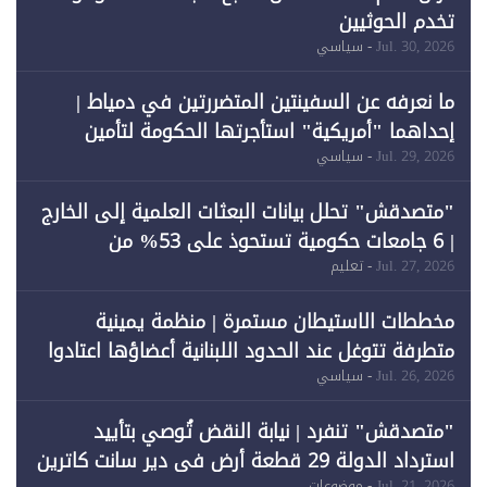
تخدم الحوثيين
Jul. 30, 2026
- سياسي
ما نعرفه عن السفينتين المتضررتين في دمياط |
إحداهما "أمريكية" استأجرتها الحكومة لتأمين
احتياجات الطاقة
Jul. 29, 2026
- سياسي
"متصدقش" تحلل بيانات البعثات العلمية إلى الخارج
| 6 جامعات حكومية تستحوذ على 53% من
المبتعثين خلال 12 عامًا و6 جامعات كان نصيبها 1%
Jul. 27, 2026
- تعليم
فقط
مخططات الاستيطان مستمرة | منظمة يمينية
متطرفة تتوغل عند الحدود اللبنانية أعضاؤها اعتادوا
خرق الحدود
Jul. 26, 2026
- سياسي
"متصدقش" تنفرد | نيابة النقض تُوصي بتأييد
استرداد الدولة 29 قطعة أرض في دير سانت كاترين
Jul. 21, 2026
- موضوعات