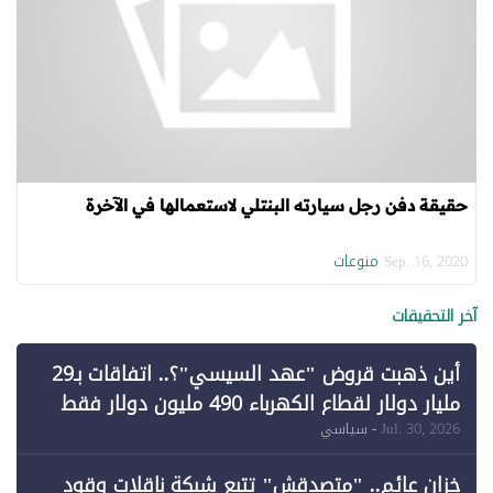
حقيقة دفن رجل سيارته البنتلي لاستعمالها في الآخرة
منوعات
Sep. 16, 2020
آخر التحقيقات
أين ذهبت قروض "عهد السيسي"؟.. اتفاقات بـ29
مليار دولار لقطاع الكهرباء 490 مليون دولار فقط
لـ"الطاقة المتجددة" (1)
Jul. 30, 2026
- سياسي
خزان عائم.. "متصدقش" تتبع شبكة ناقلات وقود