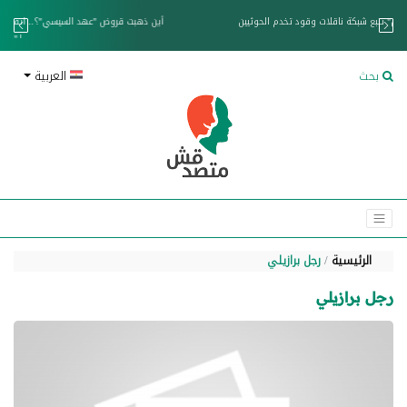
خزان عائم.. "متصدقش" تتبع شبكة ناقلات وقود تخدم الحوثيين
بحث
العربية
الرئيسية
رجل برازيلي
رجل برازيلي