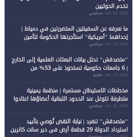
تخدم الحوثيين
Jul. 30, 2026
- سياسي
ما نعرفه عن السفينتين المتضررتين في دمياط |
إحداهما "أمريكية" استأجرتها الحكومة لتأمين
احتياجات الطاقة
Jul. 29, 2026
- سياسي
"متصدقش" تحلل بيانات البعثات العلمية إلى الخارج
| 6 جامعات حكومية تستحوذ على 53% من
المبتعثين خلال 12 عامًا و6 جامعات كان نصيبها 1%
Jul. 27, 2026
- تعليم
فقط
مخططات الاستيطان مستمرة | منظمة يمينية
متطرفة تتوغل عند الحدود اللبنانية أعضاؤها اعتادوا
خرق الحدود
Jul. 26, 2026
- سياسي
"متصدقش" تنفرد | نيابة النقض تُوصي بتأييد
استرداد الدولة 29 قطعة أرض في دير سانت كاترين
Jul. 21, 2026
- موضوعات