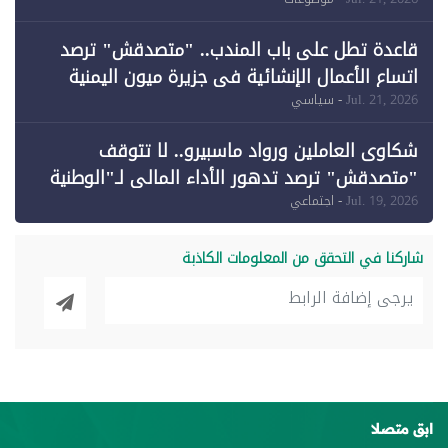
وقبول طعن الحكومة جزئيًا (1)
قاعدة تطل على باب المندب.. "متصدقش" ترصد
اتساع الأعمال الإنشائية في جزيرة ميون اليمنية
Jul. 21, 2026
- سياسي
شكاوى العاملين ورواد ماسبيرو.. لا تتوقف
"متصدقش" ترصد تدهور الأداء المالي لـ"الوطنية
للإعلام"
Jul. 19, 2026
- اجتماعي
شاركنا في التحقق من المعلومات الكاذبة
ابق متصلا