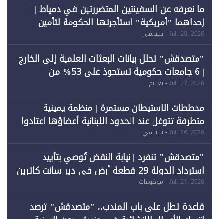
ما نعرفه عن السفينتين المتضررتين في دمياط |
إحداهما "أمريكية" استأجرتها الحكومة لتأمين
احتياجات الطاقة
Jul. 29, 2026
- سياسي
"متصدقش" تحلل بيانات البعثات العلمية إلى الخارج
| 6 جامعات حكومية تستحوذ على 53% من
المبتعثين خلال 12 عامًا و6 جامعات كان نصيبها 1%
Jul. 27, 2026
- تعليم
فقط
مخططات الاستيطان مستمرة | منظمة يمينية
متطرفة تتوغل عند الحدود اللبنانية أعضاؤها اعتادوا
خرق الحدود
Jul. 26, 2026
- سياسي
"متصدقش" تنفرد | نيابة النقض تُوصي بتأييد
استرداد الدولة 29 قطعة أرض في دير سانت كاترين
وقبول طعن الحكومة جزئيًا (1)
Jul. 21, 2026
- موضوعات
قاعدة تطل على باب المندب.. "متصدقش" ترصد