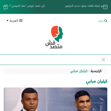
خزان عائم.. "متصدقش" تتبع شبكة ناقلات وقود تخدم الحوثيين
بحث
العربية
الرئيسية
كيليان مبابي
كيليان مبابي