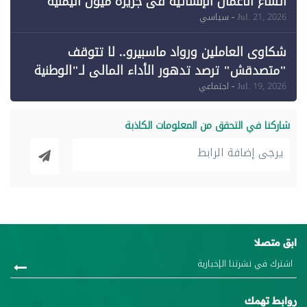
اتساع الأعمال الإنشائية في جزيرة ميون اليمنية
Jul. 21, 2026
- سياسي
شكاوى العاملين ورواد ماسبيرو.. لا تتوقف
"متصدقش" ترصد تدهور الأداء المالي لـ"الوطنية
للإعلام"
Jul. 19, 2026
- اجتماعي
شاركنا في التحقق من المعلومات الكاذبة
ابق متصلا
روابط تهمك