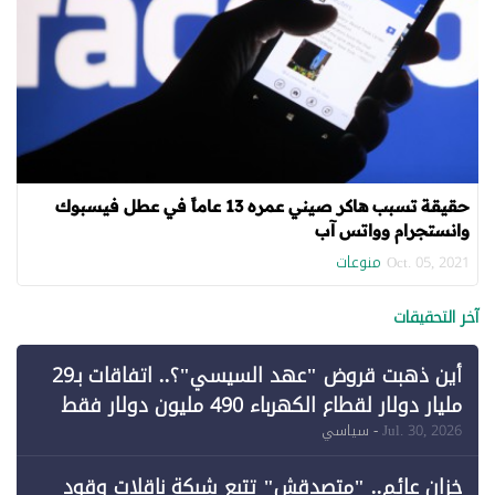
حقيقة تسبب هاكر صيني عمره 13 عاماً في عطل فيسبوك
وانستجرام وواتس آب
منوعات
Oct. 05, 2021
آخر التحقيقات
أين ذهبت قروض "عهد السيسي"؟.. اتفاقات بـ29
مليار دولار لقطاع الكهرباء 490 مليون دولار فقط
لـ"الطاقة المتجددة" (1)
Jul. 30, 2026
- سياسي
خزان عائم.. "متصدقش" تتبع شبكة ناقلات وقود