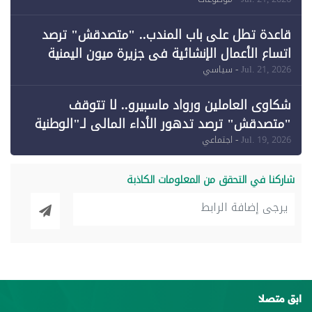
وقبول طعن الحكومة جزئيًا (1)
قاعدة تطل على باب المندب.. "متصدقش" ترصد
اتساع الأعمال الإنشائية في جزيرة ميون اليمنية
Jul. 21, 2026
- سياسي
شكاوى العاملين ورواد ماسبيرو.. لا تتوقف
"متصدقش" ترصد تدهور الأداء المالي لـ"الوطنية
للإعلام"
Jul. 19, 2026
- اجتماعي
شاركنا في التحقق من المعلومات الكاذبة
ابق متصلا