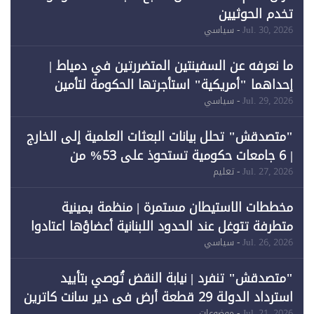
تخدم الحوثيين
Jul. 30, 2026
- سياسي
ما نعرفه عن السفينتين المتضررتين في دمياط |
إحداهما "أمريكية" استأجرتها الحكومة لتأمين
احتياجات الطاقة
Jul. 29, 2026
- سياسي
"متصدقش" تحلل بيانات البعثات العلمية إلى الخارج
| 6 جامعات حكومية تستحوذ على 53% من
المبتعثين خلال 12 عامًا و6 جامعات كان نصيبها 1%
Jul. 27, 2026
- تعليم
فقط
مخططات الاستيطان مستمرة | منظمة يمينية
متطرفة تتوغل عند الحدود اللبنانية أعضاؤها اعتادوا
خرق الحدود
Jul. 26, 2026
- سياسي
"متصدقش" تنفرد | نيابة النقض تُوصي بتأييد
استرداد الدولة 29 قطعة أرض في دير سانت كاترين
Jul. 21, 2026
- موضوعات