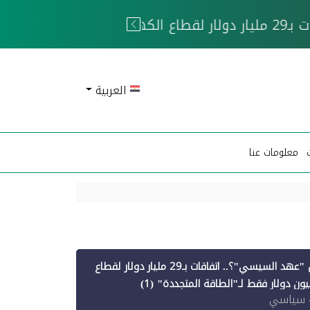
 الحوثيين
العربية
معلومات عنا
أين ذهبت قروض "عهد السيسي"؟.. اتفاقات بـ29 مليار دولار لقطاع
 سياسي