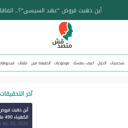
خزان عائم.. "متصدقش" تتبع شبكة ناقلات وقود تخدم
شخصيات
الدول
اعرف بنفسك
موضوعات
الحقيقة فين
ملفات
فيديوهات
آخر التحقيقات
الكهرباء 490 مليون دولار فقط لـ"الطاقة المتجددة" (1)
Jul. 30, 2026
-