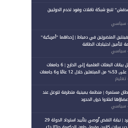
صدقش" تتبع شبكة ناقلات وقود تخدم الحوثيين
 سياسي
فينتين المتضررتين في دمياط | إحداهما "أمريكية"
ة لتأمين احتياجات الطاقة
 سياسي
"متصدقش" تحلل بيانات البعثات العلمية إلى الخارج | 6 جامعات
حكومية تستحوذ على 53% من المبتعثين خلال 12 عامًا و6 جامعات
 تعليم
ان مستمرة | منظمة يمينية متطرفة تتوغل عند
 أعضاؤها اعتادوا خرق الحدود
 سياسي
"متصدقش" تنفرد | نيابة النقض تُوصي بتأييد استرداد الدولة 29
 سانت كاترين وقبول طعن الحكومة جزئيًا (1)