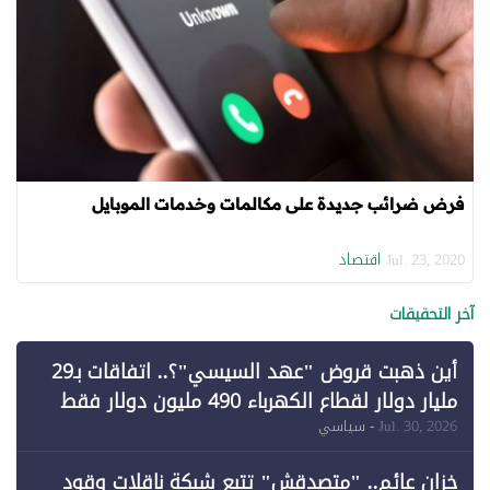
فرض ضرائب جديدة على مكالمات وخدمات الموبايل
اقتصاد
Jul. 23, 2020
آخر التحقيقات
أين ذهبت قروض "عهد السيسي"؟.. اتفاقات بـ29
مليار دولار لقطاع الكهرباء 490 مليون دولار فقط
لـ"الطاقة المتجددة" (1)
Jul. 30, 2026
- سياسي
خزان عائم.. "متصدقش" تتبع شبكة ناقلات وقود