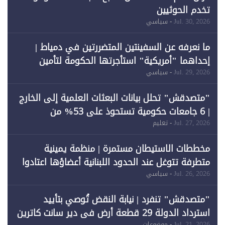
تخدم الحوثيين
Jul. 30, 2026
- سياسي
ما نعرفه عن السفينتين المتضررتين في دمياط |
إحداهما "أمريكية" استأجرتها الحكومة لتأمين
احتياجات الطاقة
Jul. 29, 2026
- سياسي
"متصدقش" تحلل بيانات البعثات العلمية إلى الخارج
| 6 جامعات حكومية تستحوذ على 53% من
المبتعثين خلال 12 عامًا و6 جامعات كان نصيبها 1%
Jul. 27, 2026
- تعليم
فقط
مخططات الاستيطان مستمرة | منظمة يمينية
متطرفة تتوغل عند الحدود اللبنانية أعضاؤها اعتادوا
خرق الحدود
Jul. 26, 2026
- سياسي
"متصدقش" تنفرد | نيابة النقض تُوصي بتأييد
استرداد الدولة 29 قطعة أرض في دير سانت كاترين
Jul. 21, 2026
- موضوعات