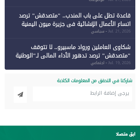
وقبول طعن الحكومة جزئيًا (1)
قاعدة تطل على باب المندب.. "متصدقش" ترصد
اتساع الأعمال الإنشائية في جزيرة ميون اليمنية
Jul. 21, 2026
- سياسي
شكاوى العاملين ورواد ماسبيرو.. لا تتوقف
"متصدقش" ترصد تدهور الأداء المالي لـ"الوطنية
للإعلام"
Jul. 19, 2026
- اجتماعي
شاركنا في التحقق من المعلومات الكاذبة
ابق متصلا