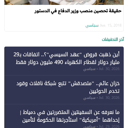
حقيقة تحصين منصب وزير الدفاع في الدستور
سياسي
Jun. 15, 2018
آخر التحقيقات
أين ذهبت قروض "عهد السيسي"؟.. اتفاقات بـ29
مليار دولار لقطاع الكهرباء 490 مليون دولار فقط
لـ"الطاقة المتجددة" (1)
Jul. 30, 2026
- سياسي
خزان عائم.. "متصدقش" تتبع شبكة ناقلات وقود
تخدم الحوثيين
Jul. 30, 2026
- سياسي
ما نعرفه عن السفينتين المتضررتين في دمياط |
إحداهما "أمريكية" استأجرتها الحكومة لتأمين
احتياجات الطاقة
Jul. 29, 2026
- سياسي