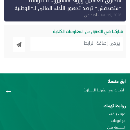
شكاوى العاملين ورواد ماسبيرو.. لا تتوقف
"متصدقش" ترصد تدهور الأداء المالي لـ"الوطنية
للإعلام"
Jul. 19, 2026
- اجتماعي
شاركنا في التحقق من المعلومات الكاذبة
ابق متصلا
روابط تهمك
اعرف بنفسك
موضوعات
الحقيقة فين