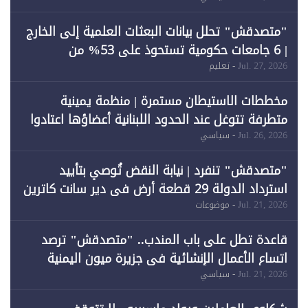
"متصدقش" تحلل بيانات البعثات العلمية إلى الخارج
| 6 جامعات حكومية تستحوذ على 53% من
المبتعثين خلال 12 عامًا و6 جامعات كان نصيبها 1%
Jul. 27, 2026
- تعليم
فقط
مخططات الاستيطان مستمرة | منظمة يمينية
متطرفة تتوغل عند الحدود اللبنانية أعضاؤها اعتادوا
خرق الحدود
Jul. 26, 2026
- سياسي
"متصدقش" تنفرد | نيابة النقض تُوصي بتأييد
استرداد الدولة 29 قطعة أرض في دير سانت كاترين
وقبول طعن الحكومة جزئيًا (1)
Jul. 21, 2026
- موضوعات
قاعدة تطل على باب المندب.. "متصدقش" ترصد
اتساع الأعمال الإنشائية في جزيرة ميون اليمنية
Jul. 21, 2026
- سياسي