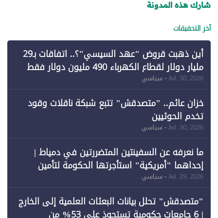
شارك هذه المدونة
آخر التحقيقات
أين ذهبت قروض "عهد السيسي"؟.. اتفاقات بـ29
مليار دولار لقطاع الكهرباء 490 مليون دولار فقط
لـ"الطاقة المتجددة" (1)
Jul. 30, 2026
- سياسي
خزان عائم.. "متصدقش" تتبع شبكة ناقلات وقود
تخدم الحوثيين
Jul. 30, 2026
- سياسي
ما نعرفه عن السفينتين المتضررتين في دمياط |
إحداهما "أمريكية" استأجرتها الحكومة لتأمين
احتياجات الطاقة
Jul. 29, 2026
- سياسي
"متصدقش" تحلل بيانات البعثات العلمية إلى الخارج
| 6 جامعات حكومية تستحوذ على 53% من