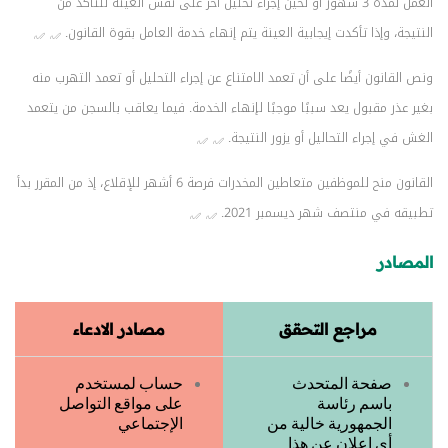
العمل لمدة 3 شهور أو لحين إجراء تحليل آخر على نفس العينة للتأكد من
النتيجة، وإذا تأكدت إيجابية العينة يتم إنهاء خدمة العامل بقوة القانون.
ونص القانون أيضًا على أن تعمد الامتناع عن إجراء التحليل أو تعمد التهرب منه
بغير عذر مقبول يعد سببًا موجبًا لإنهاء الخدمة. فيما يعاقب بالسجن من يتعمد
الغش في إجراء التحاليل أو يزور النتيجة.
القانون منح للموظفين متعاطين المخدرات فرصة 6 أشهر للإقلاع، إذ من المقرر بدأ
تطبيقه في منتصف شهر ديسمبر 2021.
المصادر
مراجع التحقق
مصادر الادعاء
صفحة المتحدث
حساب لمستخدم
باسم رئاسة
على مواقع التواصل
الجمهورية خالية من
الإجتماعي
أي إعلان عن هذا