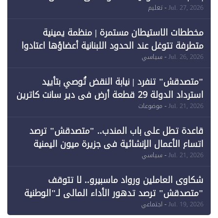
المبتعثين خلال 12 عامًا و6 جامعات كان نصيبها 1%
Jul. 27, 2026
- تعليم
فقط
مخططات الاستيطان مستمرة | منظمة يمينية
متطرفة تتوغل عند الحدود اللبنانية أعضاؤها اعتادوا
خرق الحدود
Jul. 26, 2026
- سياسي
"متصدقش" تنفرد | نيابة النقض تُوصي بتأييد
استرداد الدولة 29 قطعة أرض في دير سانت كاترين
وقبول طعن الحكومة جزئيًا (1)
Jul. 21, 2026
- موضوعات
قاعدة تطل على باب المندب.. "متصدقش" ترصد
اتساع الأعمال الإنشائية في جزيرة ميون اليمنية
Jul. 21, 2026
- سياسي
شكاوى العاملين ورواد ماسبيرو.. لا تتوقف
"متصدقش" ترصد تدهور الأداء المالي لـ"الوطنية
للإعلام"
Jul. 19, 2026
- اجتماعي