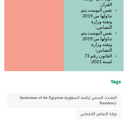
القرار:
نفس البوست يتم
تداولها من 2019
ونفته وزارة
التضامن:
نفس البوست يتم
تداولها من 2019
ونفته وزارة
التضامن:
القانون رقم 73
لسنة 2021:
Tags
المتحدث الرسمي لرئاسة الجمهورية-Spokesman of the Egyptian
Presidency
وزارة التضامن الاجتماعي