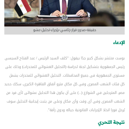
حقيقة-صدور-قرار-رئاسي-بإجراء-تحليل-عشو
الإدعاء
بوست منتشر بشكل كبير جدًا بيقول: "كلف السيد الرئيس / عبد الفتاح السيسى
رئيس الجمهورية بتشكيل لجنة لدراسة (التحليل العشوائي للمخدرات) وذلك على
مستوى الجمهورية فى جميع المحافظات. التحليل العشوائي للمخدرات يشمل
كل فئات الشعب المصرى وفى كل مكان مترو أنفاق القاهرة الكبرى، سكك حديد
مصر، المترجلين في الشوارع (...) على أن يكون هذا التحليل عشوائى لأى فرد من
الشعب المصرى وفى أى وقت وأى مكان وعلى من يثبت إيجابية التحليل سوف
يُرحل فورا اتخاذ الإجراءات القانونية حياله ودون رأفة".
نتيجة التحري