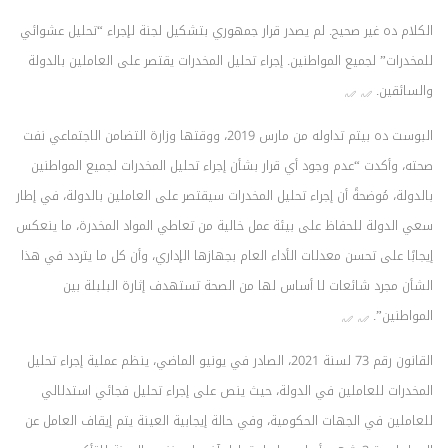
الكلام ده غير صحيح. لم يصدر قرار جمهوري بتشكيل لجنة لإجراء “تحليل عشوائي
للمخدرات” لجميع المواطنين. إجراء تحليل المخدرات يقتصر على العاملين بالدولة
والسائقين.
البوست ده بيتم تداوله من مارس 2019، ووقتها وزارة التضامن الاجتماعي نفت
صحته، وأكدت “عدم وجود أي قرار بشأن إجراء تحليل المخدرات لجميع المواطنين
بالدولة، مُوضحةً أن إجراء تحليل المخدرات سيقتصر على العاملين بالدولة، في إطار
سعي الدولة للحفاظ على بيئة عمل خالية من تعاطي المواد المخدرة، ما ينعكس
إيجابًا على تحسن معدلات الأداء العام بجهازها الإداري، وأن كل ما يتردد في هذا
الشأن مجرد شائعات لا أساس لها من الصحة تستهدف إثارة البلبلة بين
المواطنين”.
القانون رقم 73 لسنة 2021، الصادر في يونيو الماضي، ينظم عملية إجراء تحليل
المخدرات للعاملين في الدولة، حيث ينص على إجراء تحليل فجائي استدلالي
للعاملين في الجهات الحكومية، وفي حالة إيجابية العينة يتم إيقاف العامل عن