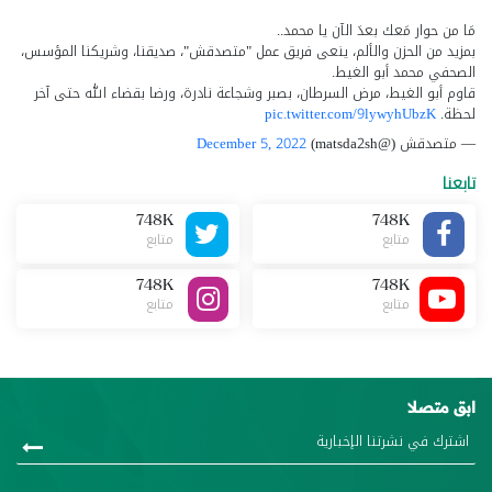
مَا من حوار مَعك بعدَ الآن يا محمد..
بمزيد من الحزن والألم، ينعى فريق عمل "متصدقش"، صديقنا، وشريكنا المؤسس،
الصحفي محمد أبو الغيط.
قاوم أبو الغيط، مرض السرطان، بصبر وشجاعة نادرة، ورضا بقضاء الله حتى آخر
لحظة.
pic.twitter.com/9lywyhUbzK
— متصدقش (@matsda2sh)
December 5, 2022
تابعنا
748K
748K
متابع
متابع
748K
748K
متابع
متابع
ابق متصلا