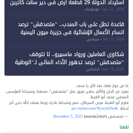
استرداد الدولة 29 قطعة أرض في دير سانت كاترين
وقبول طعن الحكومة جزئيًا (1)
Jul. 21, 2026
- موضوعات
قاعدة تطل على باب المندب.. "متصدقش" ترصد
اتساع الأعمال الإنشائية في جزيرة ميون اليمنية
Jul. 21, 2026
- سياسي
شكاوى العاملين ورواد ماسبيرو.. لا تتوقف
"متصدقش" ترصد تدهور الأداء المالي لـ"الوطنية
للإعلام"
Jul. 19, 2026
- اجتماعي
مَا من حوار مَعك بعدَ الآن يا محمد..
بمزيد من الحزن والألم، ينعى فريق عمل "متصدقش"، صديقنا، وشريكنا المؤسس،
الصحفي محمد أبو الغيط.
قاوم أبو الغيط، مرض السرطان، بصبر وشجاعة نادرة، ورضا بقضاء الله حتى آخر
لحظة.
pic.twitter.com/9lywyhUbzK
— متصدقش (@matsda2sh)
December 5, 2022
تابعنا