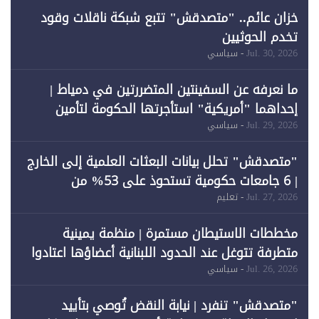
خزان عائم.. "متصدقش" تتبع شبكة ناقلات وقود
تخدم الحوثيين
Jul. 30, 2026
- سياسي
ما نعرفه عن السفينتين المتضررتين في دمياط |
إحداهما "أمريكية" استأجرتها الحكومة لتأمين
احتياجات الطاقة
Jul. 29, 2026
- سياسي
"متصدقش" تحلل بيانات البعثات العلمية إلى الخارج
| 6 جامعات حكومية تستحوذ على 53% من
المبتعثين خلال 12 عامًا و6 جامعات كان نصيبها 1%
Jul. 27, 2026
- تعليم
فقط
مخططات الاستيطان مستمرة | منظمة يمينية
متطرفة تتوغل عند الحدود اللبنانية أعضاؤها اعتادوا
خرق الحدود
Jul. 26, 2026
- سياسي
"متصدقش" تنفرد | نيابة النقض تُوصي بتأييد