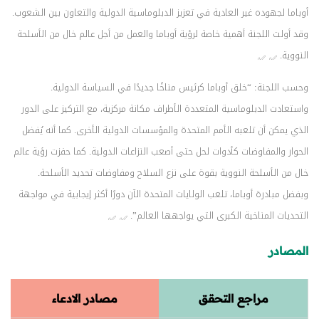
أوباما لجهوده غير العادية في تعزيز الدبلوماسية الدولية والتعاون بين الشعوب.
وقد أولت اللجنة أهمية خاصة لرؤية أوباما والعمل من أجل عالم خال من الأسلحة
النووية.
وحسب اللجنة: “خلق أوباما كرئيس مناخًا جديدًا في السياسة الدولية.
واستعادت الدبلوماسية المتعددة الأطراف مكانة مركزية، مع التركيز على الدور
الذي يمكن أن تلعبه الأمم المتحدة والمؤسسات الدولية الأخرى. كما أنه يُفضل
الحوار والمفاوضات كأدوات لحل حتى أصعب النزاعات الدولية. كما حفزت رؤية عالم
خال من الأسلحة النووية بقوة على نزع السلاح ومفاوضات تحديد الأسلحة.
وبفضل مبادرة أوباما، تلعب الولايات المتحدة الآن دورًا أكثر إيجابية في مواجهة
التحديات المناخية الكبرى التي يواجهها العالم”.
المصادر
مراجع التحقق
مصادر الادعاء