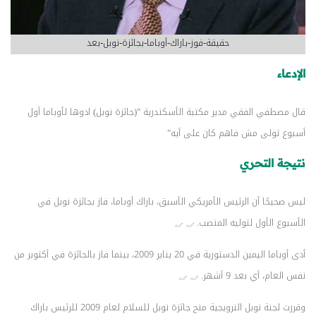
حقيقة-فوز-باراك-أوباما-بجائزة-نوبل-بعد
الإدعاء
قال مصطفي الفقي مدير مكتبة الأسكندرية "(جائزة نوبل) ادوها لأوباما أول
أسبوع تولى مش فاهم كان على أيه"
نتيجة التحري
ليس صحيحًا أن الرئيس الأمريكي الأسبق، باراك أوباما، فاز بجائزة نوبل في
الأسبوع الأول لتوليه المنصب.
أدى أوباما اليمين الدستورية في 20 يناير 2009، بينما فاز بالجائزة في أكتوبر من
نفس العام، أي بعد 9 أشهر.
وقررت لجنة نوبل النرويجية منح جائزة نوبل للسلام لعام 2009 للرئيس باراك