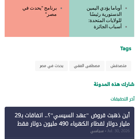
أوباما يؤدي اليمين
برنامج "يحدث في
الدستورية رئيسًا
مصر"
للولايات المتحدة:
أسباب الجائزة
Tags
متصدقش
مصطفى الفقي
يحدث في مصر
شارك هذه المدونة
آخر التحقيقات
أين ذهبت قروض "عهد السيسي"؟.. اتفاقات بـ29
مليار دولار لقطاع الكهرباء 490 مليون دولار فقط
لـ"الطاقة المتجددة" (1)
Jul. 30, 2026
- سياسي