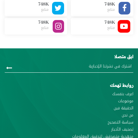
748K
748K
متابع
متابع
748K
748K
متابع
متابع
ابق متصلا
روابط تهمك
اعرف بنفسك
موضوعات
الحقيقة فين
من نحن
سياسة التصحيح
تصنيف الأخبار
منهجية متصدقش لتدقيق المعلومات