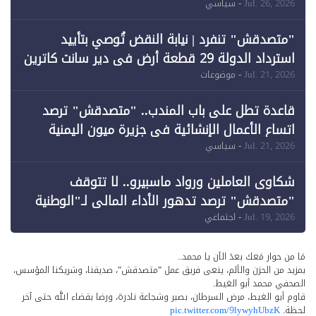
خرق الحدود
Jul. 26, 2026
- سياسي
"متصدقش" تنفرد | نيابة النقض تُوصي بتأييد
استرداد الدولة 29 قطعة أرض في دير سانت كاترين
وقبول طعن الحكومة جزئيًا (1)
Jul. 21, 2026
- موضوعات
قاعدة تطل على باب المندب.. "متصدقش" ترصد
اتساع الأعمال الإنشائية في جزيرة ميون اليمنية
Jul. 21, 2026
- سياسي
شكاوى العاملين ورواد ماسبيرو.. لا تتوقف
"متصدقش" ترصد تدهور الأداء المالي لـ"الوطنية
للإعلام"
Jul. 19, 2026
- اجتماعي
مَا من حوار مَعك بعدَ الآن يا محمد..
بمزيد من الحزن والألم، ينعى فريق عمل "متصدقش"، صديقنا، وشريكنا المؤسس،
الصحفي محمد أبو الغيط.
قاوم أبو الغيط، مرض السرطان، بصبر وشجاعة نادرة، ورضا بقضاء الله حتى آخر
لحظة.
pic.twitter.com/9lywyhUbzK