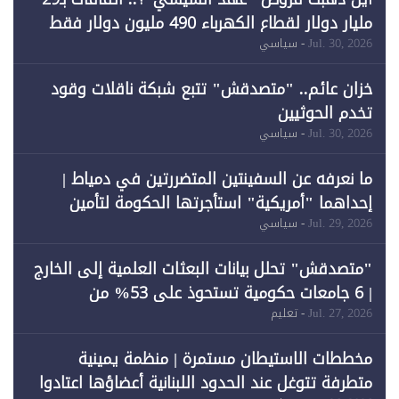
مليار دولار لقطاع الكهرباء 490 مليون دولار فقط
لـ"الطاقة المتجددة" (1)
Jul. 30, 2026
- سياسي
خزان عائم.. "متصدقش" تتبع شبكة ناقلات وقود
تخدم الحوثيين
Jul. 30, 2026
- سياسي
ما نعرفه عن السفينتين المتضررتين في دمياط |
إحداهما "أمريكية" استأجرتها الحكومة لتأمين
احتياجات الطاقة
Jul. 29, 2026
- سياسي
"متصدقش" تحلل بيانات البعثات العلمية إلى الخارج
| 6 جامعات حكومية تستحوذ على 53% من
المبتعثين خلال 12 عامًا و6 جامعات كان نصيبها 1%
Jul. 27, 2026
- تعليم
فقط
مخططات الاستيطان مستمرة | منظمة يمينية
متطرفة تتوغل عند الحدود اللبنانية أعضاؤها اعتادوا