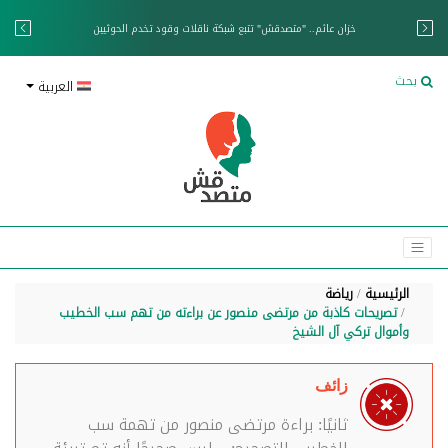
خزان عائم.. "متصدقش" تتبع شبكة ناقلات وقود تخدم الحوثيين
بحث
العربية
الرئيسية
رياضة
تصريحات كاذبة من مرتضى منصور عن براءته من تهم سب الخطيب
وأموال تركي آل الشيخ
زائف
ثانيًا: براءة مرتضى منصور من تهمة سب