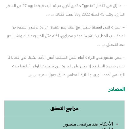
– ما زال في انتظار “منصور” حكمين آخرين سيتم البت فيهما يوم 27 من الشهر
الجاري، وهما 45 لسنة 2022 و83 لسنة 2022.
– الصورة التي أرفقها منصور مع بيانه لخبر بعنوان “براءة مرتضى منصور من
تهمة سب الخطيب” نشرها موقع مصراوي، لكنه عدّل الخبر بعد ذلك ونشر الخبر
بعد التعديل.
– حصل منصور على البراءة أمام نفس المحكمة أمس الأحد، لكنها في قضايا لا
تخص محمود الخطيب. إذ حصل على البراءة في قضيتين الأولى أقامها ضده
الإعلامي أحمد شوبير، والثانية المحامي طارق جميل سعيد.
المصادر
مراجع التحقق
الأحكام ضد مرتضى منصور