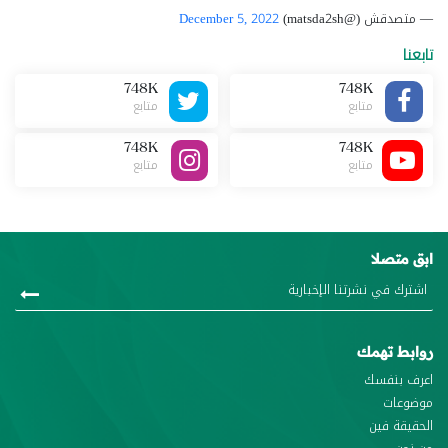
— متصدقش (@matsda2sh)
December 5, 2022
تابعنا
748K
748K
متابع
متابع
748K
748K
متابع
متابع
ابق متصلا
روابط تهمك
اعرف بنفسك
موضوعات
الحقيقة فين