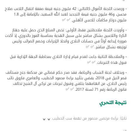
- ورصدت اللجنة الأموال كالتالي: 42 مليون جنيه قيمة صفقة انتقال اللاعب صلاح
محسن، و46 مليون جنيه قيمة التجديد لعبد الله السعيد، بالإضافة إلى 1.8
مليون دولار مكافآت للاعبي الأهلي.
- وأوردت اللجنة ملاحظتين فقط، الأولى: تخص المبلغ الذي حصل عليه جهاز
الكرة واللاعبين بشكل مباشر على سبيل الهدية بمناسبة الفوز بالدوري، إذ أكدت
ضرورة إيداعه أولاً في حسابات النادي واتخاذ الإجراءات وخصم الضرائب وليس
توزيعه بشكل مباشر.
- والملاحظة الثانية جاءت لعدم قيام إدارة النادي بمخاطبة الجهة الإدارية قبل
قبول هذه التبرعات.
- وبخلاف لجنة الشباب والرياضة، فقد صدر حكم قضائي من محكمة جنح مستأنف
قصر النيل في 2018، يقضي بتأييد براءة محمود الخطيب، والعامري فاروق نائب
رئيس النادي، من اتهامهما بتلقي وقبول تبرعات من تركي آل الشيخ تخالف
قانون الرياضة رقم 71 لسنة 2017.
نتيجة التحري
ثانيًا: براءة مرتضى منصور من تهمة سب الخطيب.