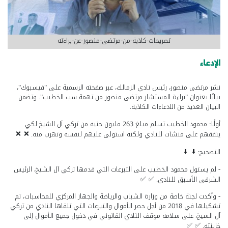
تصريحات-كاذبة-من-مرتضى-منصور-عن-براءته
الإدعاء
نشر مرتضى منصور، رئيس نادي الزمالك، عبر صفحته الرسمية على "فيسبوك"،
بيانًا بعنوان "براءة المستشار مرتضى منصور من تهمة سب الخطيب". وتضمن
البيان العديد من الادعاءات الكاذبة.
أولًا: محمود الخطيب تسلم مبلغ 263 مليون جنيه من تركي آل الشيخ لكي
ينفقهم على منشآت للنادي ولكنه استولى عليهم لنفسه وتهرب منه.
التصحيح:
- لم يستول محمود الخطيب على التبرعات التي قدمها تركي آل الشيخ، الرئيس
الشرفي الأسبق للنادي.
- وأكدت لجنة خاصة من وزارة الشباب والرياضة والجهاز المركزي للمحاسبات، تم
تشكيلها في 2018 من أجل حصر الأموال والتبرعات التي تلقاها النادي من تركي
آل الشيخ، على سلامة موقف النادي القانوني في دخول جميع الأموال إلى
خزينته.