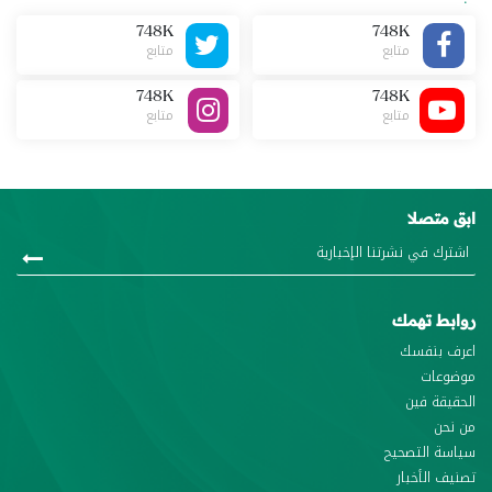
748K
748K
متابع
متابع
748K
748K
متابع
متابع
ابق متصلا
روابط تهمك
اعرف بنفسك
موضوعات
الحقيقة فين
من نحن
سياسة التصحيح
تصنيف الأخبار