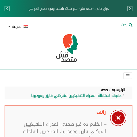
خزان عائم.. "متصدقش" تتبع شبكة ناقلات وقود تخدم الحوثيين
بحث
العربية
الرئيسية
صحة
حقيقة استقالة المدراء التنفيذيين لشركتي فايزر وموديرنا
زائف
– الكلام ده غير صحيح. المدراء التنفيذيين
لشركتي فايزر وموديرنا، المنتجتين للقاحات