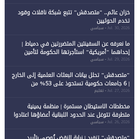
خزان عائم.. "متصدقش" تتبع شبكة ناقلات وقود
تخدم الحوثيين
Jul. 30, 2026
- سياسي
ما نعرفه عن السفينتين المتضررتين في دمياط |
إحداهما "أمريكية" استأجرتها الحكومة لتأمين
احتياجات الطاقة
Jul. 29, 2026
- سياسي
"متصدقش" تحلل بيانات البعثات العلمية إلى الخارج
| 6 جامعات حكومية تستحوذ على 53% من
المبتعثين خلال 12 عامًا و6 جامعات كان نصيبها 1%
Jul. 27, 2026
- تعليم
فقط
مخططات الاستيطان مستمرة | منظمة يمينية
متطرفة تتوغل عند الحدود اللبنانية أعضاؤها اعتادوا
خرق الحدود
Jul. 26, 2026
- سياسي
"متصدقش" تنفرد | نيابة النقض تُوصي بتأييد