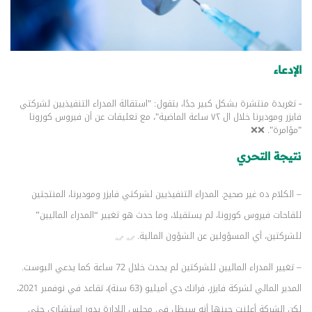
الإدعاء
- تغريدة منتشرة بشكل كبير جدًا، بتقول: "استقالة المدراء التنفيذيين لشركتي
فايزر وموديرنا خلال ال ٧٢ ساعة الماضية"، مع تعليقات عن أن فيروس كورونا
"مؤامرة". ❌❌
نتيجة التحري
– الكلام ده غير صحيح. المدراء التنفيذيين لشركتي فايزر وموديرنا، المنتجتين
للقاحات فيروس كورونا، لم يستقيلا، وما حدث هو تغيير “المدراء الماليين”
للشركتين، أي المسؤولين عن الشؤون المالية.
– تغيير المدراء الماليين للشركتين لم يحدث خلال 72 ساعة كما يدعي البوست.
المدير المالي لشركة فايزر، فرانك دي أميليو (63 سنة)، تقاعد في نوفمبر 2021،
لكن الشركة أعلنت حينها أنه سيظل في مجلس الإدارة بدور استشاري حتى