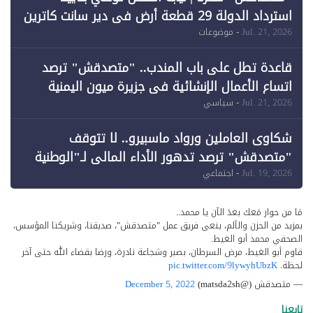
استرداد الدولة 29 قطعة أرض في دير سانت كاترين
وقبول طعن الحكومة جزئيًا (1)
Jul. 21, 2026
- موضوعات
قاعدة تطل على باب المندب.. "متصدقش" ترصد
اتساع الأعمال الإنشائية في جزيرة ميون اليمنية
Jul. 21, 2026
- سياسي
شكاوى العاملين ورواد ماسبيرو.. لا تتوقف
"متصدقش" ترصد تدهور الأداء المالي لـ"الوطنية
للإعلام"
Jul. 19, 2026
- اجتماعي
مَا من حوار مَعك بعدَ الآن يا محمد..
بمزيد من الحزن والألم، ينعى فريق عمل "متصدقش"، صديقنا، وشريكنا المؤسس،
الصحفي محمد أبو الغيط.
قاوم أبو الغيط، مرض السرطان، بصبر وشجاعة نادرة، ورضا بقضاء الله حتى آخر
لحظة.
pic.twitter.com/9lywyhUbzK
— متصدقش (@matsda2sh)
December 5, 2022
تابعنا