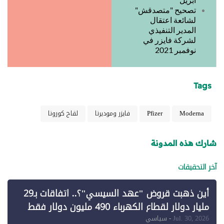
تصحيح "متصدقش"
لشائعة اعتقال
المدير التنفيذي
لشركة فايزر في
نوفمبر 2021
Tags
Moderna
Pfizer
فايزر وموديرنا
لقاح كورونا
شارك هذه المدونة
آخر التحقيقات
أين ذهبت قروض "عهد السيسي"؟.. اتفاقات بـ29
مليار دولار لقطاع الكهرباء 490 مليون دولار فقط
لـ"الطاقة المتجددة" (1)
Jul. 30, 2026
- سياسي