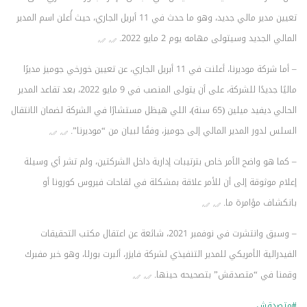
تعيين مدير مالي جديد، وهو ما حدث في 11 أبريل الجاري، حيث أُعلن اسم المدير
المالي الجديد وسيتولى مهامه يوم 2 مايو 2022.
– أما شركة موديرنا، أعلنت في 11 أبريل الجاري، عن تعيين خورخي جوميز مديرًا
ماليًا جديدًا للشركة، على أن يتولى المنصب في 9 مايو 2022، بعد تقاعد المدير
الحالي ديفيد ميلين (65 سنة)، اللي هيظل مستشارًا في الشركة لضمان الانتقال
السلس لدور المدير المالي إلى جوميز، وفقًا لبيان من “موديرنا”.
– كما هو واضح الأمر خاص بترتيبات إدارية داخل الشركتين، ولم تشر أي وسيلة
إعلام موثوقة إلى أن للأمر علاقة بمشكلة في لقاحات فيروس كورونا أو
بانكشاف مؤامرة ما.
– وسبق وانتشرت في نوفمبر 2021، شائعة عن اعتقال مكتب التحقيقات
الفيدرالية الأمريكي للمدير التنفيذي لشركة فايزر، ألبرت بورلا، وهو خبر مفبرك
وقمنا في “متصدقش” بتصحيحه حينها.
#متصدقش