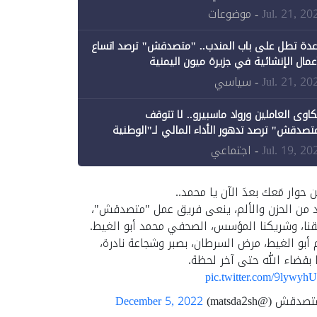
ن الحكومة جزئيًا (1)
Jul. 21, 20
- موضوعات
عدة تطل على باب المندب.. "متصدقش" ترصد اتساع
أعمال الإنشائية في جزيرة ميون اليمنية
Jul. 21, 20
- سياسي
اوى العاملين ورواد ماسبيرو.. لا تتوقف
تصدقش" ترصد تدهور الأداء المالي لـ"الوطنية
إعلام"
Jul. 19, 20
- اجتماعي
ن حوار مَعك بعدَ الآن يا محمد..
د من الحزن والألم، ينعى فريق عمل "متصدقش"،
نا، وشريكنا المؤسس، الصحفي محمد أبو الغيط.
 أبو الغيط، مرض السرطان، بصبر وشجاعة نادرة،
 بقضاء الله حتى آخر لحظة.
pic.twitter.com/9lywyh
قش (@matsda2sh)
December 5, 2022