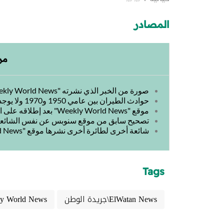
المصادر
مر
صورة من الخبر الذي نشرته "Weekly World News" عن القصة سنة 1989
حوادث الطيران بين عامي 1950 و1970 ولا يوجد فيها ذكر للحادثة المزعومة
موقع "Weekly World News" بعد إطلاقه على الإنترنت ذاكر إنه هزلي وساخر
تصحيح سابق من موقع سنوبس عن نفس الشائع
شائعة أخرى لطائرة أخرى نشرها موقع "Weekly World News"
Tags
ElWatan News\جريدة الوطن
y World News