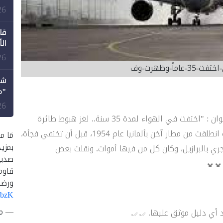
طع
26
قا
ال
26
ماً-وظهرت-وف
شك
"م
لل
26
- صفحة جريدة الوطن على فيسبوك نشرت فيديو بعنوان : "اختفت في الهواء لمدة 35 سنة.. لغز هبوط طائرة
للمطار بداخلها 92 هيكلا عظميا"، ويتحدث عن طائرة انطلقت من مطار آخن بألمانيا عام 1954، قبل أن تختفي فجأة،
مَا م
بمزي
198 في مطار بورتو اليجري بالبرازيل، وكان كل من فيها أموات. ونقلت بعض
صديق
قاوم
ورضا
UbzK
— متصد
د أي دليل موثق عليها.