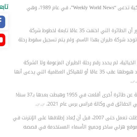
تابع
– قصة الطائرة المزعومة نشرتها صحيفة محلية أمريكية تدعى “Weekly World News”، في عام 1989، وهي
– في الخبر الذي نشرته “Weekly World News” مذكور أن الطائرة التي اختفت 35 عامًا تابعة لخطوط شركة
 ورقم الرحلة “513”، في حين لا توجد شركة طيران بهذا الاسم، ولم يتم تسجيل سقوط رحلة
خيالية، لم يحدد رقم رحلة الطيران المزعومة ولا الشركة
التابعة لها ولا وجهتها، ولم يعرض صورًا للطائرة بعد هبوطها عقب 35 عامًا أو للهياكل العظمية التي يدعى أنها
– وفي عام 1993، نشرت “Weekly World News” قصة عن طائرة أخرى أقلعت في 1955 وهبطت بعدها بـ37 سنة!
حقائق في وكالة فرانس برس عام 2021.
– وتأسست “Weekly World News” في عام 1979 وظلت تعمل حتى 2007، قبل أن يُعاد إطلاقها على الإنترنت في
نه “موقع هزلي ساخر وجميع الأسماء المستخدمة في قصصه