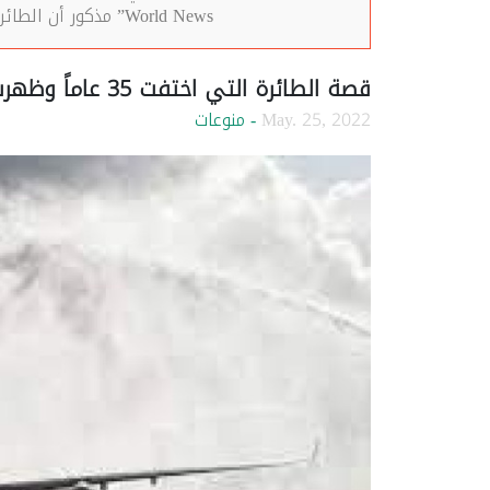
World News” مذكور أن الطائرة التي اختفت 35 عامًا تابعة لخطوط شركة “سانتياغو …
قصة الطائرة التي اختفت 35 عاماً وظهرت وفي داخلها 92 جثة مفبركة
May. 25, 2022
- منوعات