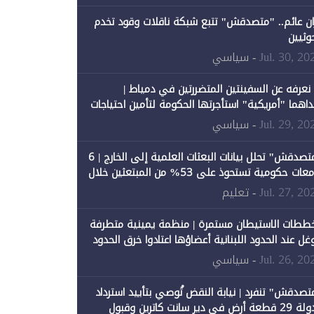
ان عائم.. "متصدقش" تتبع شبكة ناقلات وقود تخدم
حوثيين
Jul. 30, 20
- سياسي
 نعرفه عن السفينتين المتضررتين في دمياط |
داهما "أمريكية" استأجرتها الحكومة لتأمين احتياجات
طاقة
Jul. 29, 20
- سياسي
"متصدقش" تحلل بيانات البعثات العلمية إلى الخارج | 6
جامعات حكومية تستحوذ على 53% من المبتعثين خلال
نصيبها 1% فقط
Jul. 27, 20
- تعليم
ططات الاستيطان مستمرة | منظمة يمينية متطرفة
وغل عند الحدود اللبنانية أعضاؤها اعتادوا خرق الحدود
Jul. 26, 20
- سياسي
تصدقش" تنفرد | نيابة النقض تُوصي بتأييد استرداد
الدولة 29 قطعة أرض في دير سانت كاترين وقبول