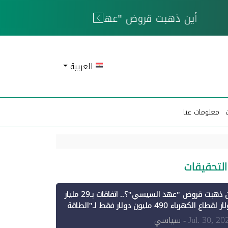
 الحوثيين
العربية
معلومات عنا
التحقيقات
أين ذهبت قروض "عهد السيسي"؟.. اتفاقات بـ29 مليار
دولار لقطاع الكهرباء 490 مليون دولار فقط لـ"الطاقة
تجددة" (1)
Jul. 30, 20
- سياسي