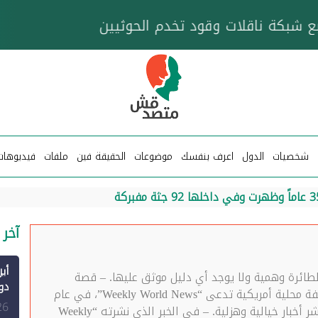
خزان عائم.. "متصدقش" تتبع شبكة ناقلات وقود تخدم
شخصيات
الدول
اعرف بنفسك
موضوعات
الحقيقة فين
ملفات
فيديوهات
آخر 
لطائرة وهمية ولا يوجد أي دليل موثق عليها. – قصة
الطائرة المزعومة نشرتها صحيفة محلية أمريكية تدعى “Weekly World News”، في عام
الم
26
1989، وهي صحيفة تشتهر بنشر أخبار خيالية وهزلية. – في الخبر الذي نشرته “Weekly