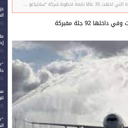
خز
ال
26
ما
إح
ال
26
12 عامًا و6 جامعات كان 
26
مخ
تت
26
"م