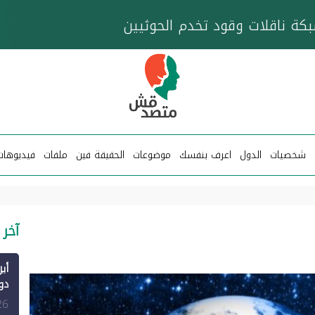
خزان عائم.. "متصدقش" تتبع شبكة ناقلات وقود تخدم
شخصيات
الدول
اعرف بنفسك
موضوعات
الحقيقة فين
ملفات
فيديوهات
آخر 
الم
26