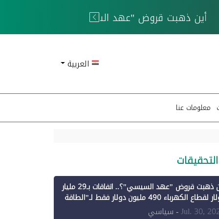
 الحوثيين
العربية
معلومات عنا
التحقيقات
أين ذهبت قروض "عهد السيسي"؟.. اتفاقات بـ29 مليار
دولار لقطاع الكهرباء 490 مليون دولار فقط لـ"الطاقة
تجددة" (1)
Jul. 30, 20
- سياسي