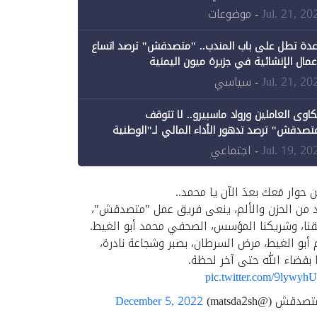
ن الحكومة جزئيًا (1)
Jul. 21, 20
- موضوعات
عدة تطل على باب المندب.. "متصدقش" ترصد اتساع
أعمال الإنشائية في جزيرة ميون اليمنية
Jul. 21, 20
- سياسي
اوى العاملين ورواد ماسبيرو.. لا تتوقف
تصدقش" ترصد تدهور الأداء المالي لـ"الوطنية
إعلام"
Jul. 19, 20
- اجتماعي
ن حوار مَعك بعدَ الآن يا محمد..
د من الحزن والألم، ينعى فريق عمل "متصدقش"،
نا، وشريكنا المؤسس، الصحفي محمد أبو الغيط.
 أبو الغيط، مرض السرطان، بصبر وشجاعة نادرة،
 بقضاء الله حتى آخر لحظة.
pic.twitter.com/9lywyh
قش (@matsda2sh)
December 5, 2022