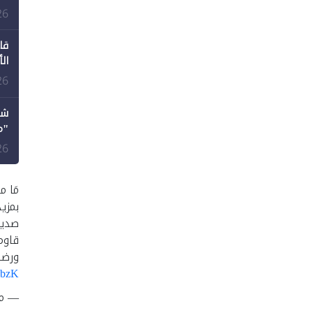
طع
26
قا
ال
26
شك
"م
لل
26
مَا م
بمزي
صديق
قاوم
ورضا
UbzK
— متصد