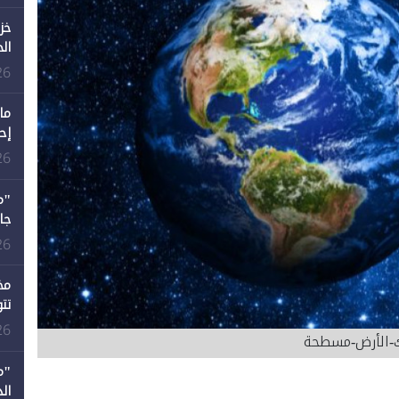
خز
ال
26
ما
إح
ال
26
12 عامًا و6 جامعات كان 
26
مخ
تت
26
ك-الأرض-مسطحة
"م