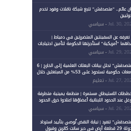
ان عائم.. "متصدقش" تتبع شبكة ناقلات وقود تخدم
حوثيين
Jul. 30, 20
- سياسي
 نعرفه عن السفينتين المتضررتين في دمياط |
داهما "أمريكية" استأجرتها الحكومة لتأمين احتياجات
طاقة
Jul. 29, 20
- سياسي
"متصدقش" تحلل بيانات البعثات العلمية إلى الخارج | 6
جامعات حكومية تستحوذ على 53% من المبتعثين خلال
نصيبها 1% فقط
Jul. 27, 20
- تعليم
ططات الاستيطان مستمرة | منظمة يمينية متطرفة
وغل عند الحدود اللبنانية أعضاؤها اعتادوا خرق الحدود
Jul. 26, 20
- سياسي
تصدقش" تنفرد | نيابة النقض تُوصي بتأييد استرداد
الدولة 29 قطعة أرض في دير سانت كاترين وقبول