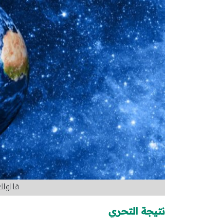
قالول
نتيجة التحري