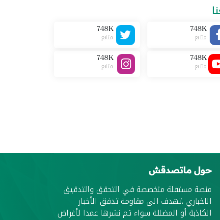
نا
748K
748K
متابع
متابع
748K
748K
متابع
متابع
حول ماتصدقش
منصة مستقلة متخصصة في التحقق والتدقيق
الاخباري ،تهدف الى مقاومة تدفق الأخبار
الكاذبة أو المضللة سواء تم نشرها عمدا لأغراض