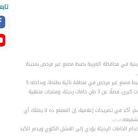
تابع
وينية في محافظة الغربية بضبط مصنع غير مرخص بمدينة
وبداخله 5
ملايين عبوة مقلدة ومغشوشة لعلامات تجارية لشركات كبرى، فضلًا عن 3 طن خامات رديئة، ومنتجات منتهية
شم، أكد في تصريحات إعلامية، إن المصنع ده لا يمتلك أي
تشميعه.
خدام الخامات الرديئة يؤدي إلى الفشل الكلوي ويدمر الكبد