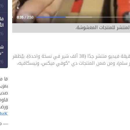
طع
26
قا
ال
لمنتشر للمنتجات المغشوشة.
26
شك
"م
بعت يسألنا عن حقيقة فيديو منتشر جدًا (38 ألف شير في نسخة واحدة)، بيُظهر
لل
26
ر سلم)، ومن ضمن المنتجات دي "كوفي ميكس، ونيسكافيه،
مَا م
بمزي
صديق
قاوم
ورضا
UbzK
— متصد