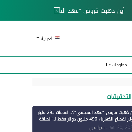
 الحوثيين
العربية
معلومات عنا
التحقيقات
أين ذهبت قروض "عهد السيسي"؟.. اتفاقات بـ29 مليار
دولار لقطاع الكهرباء 490 مليون دولار فقط لـ"الطاقة
تجددة" (1)
Jul. 30, 20
- سياسي