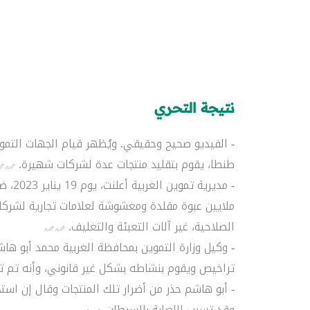
نتيجة التحري
- الفيديو صحيح وحقيقي. ويُظهر قيام الجهات التم
طنطا، يقوم بتقليد منتجات عدة لشركات شهيرة.
- مديرية تموين الغربية أعلنت، يوم 19 يناير 2023، ضبط مصنع غير مرخص في منطقة نائية بطنطا،
الصلاحية، غير آلات التعبئة والتغليف.
- وكيل وزارة التموين بمحافظة الغربية محمد أبو ها
تراخيص ويقوم بنشاطه بشكل غير قانوني، وأنه تم 
- أبو هاشم حذر من أضرار تلك المنتجات وقال إن است
وقد تسبب الإصابة بالسرطان.