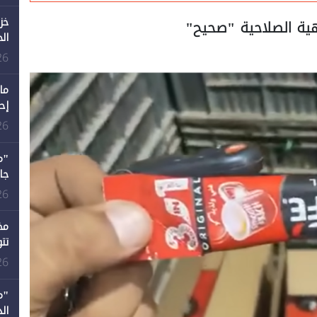
خز
ية الصلاحية "صحيح"
ال
26
ما
إح
ال
26
12 عامًا و6 جامعات كان 
26
مخ
تت
26
"م