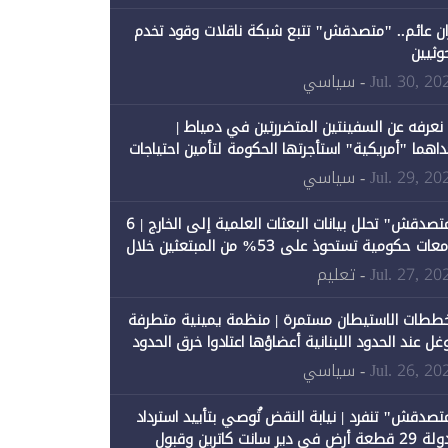
ان عائم.. "متصدقش" تتبع شبكة ناقلات وقود تخدم
حوثيين
Jul. 30, 20
- سياسي
 نعرفه عن السفينتين المتضررتين في دمياط |
داهما "أمريكية" استأجرتها الحكومة لتأمين احتياجات
طاقة
Jul. 29, 20
- سياسي
"متصدقش" تحلل بيانات البعثات العلمية إلى الخارج | 6
جامعات حكومية تستحوذ على 53% من المبتعثين خلال
نصيبها 1% فقط
Jul. 27, 20
- تعليم
ططات الاستيطان مستمرة | منظمة يمينية متطرفة
وغل عند الحدود اللبنانية أعضاؤها اعتادوا خرق الحدود
Jul. 26, 20
- سياسي
تصدقش" تنفرد | نيابة النقض تُوصي بتأييد استرداد
الدولة 29 قطعة أرض في دير سانت كاترين وقبول