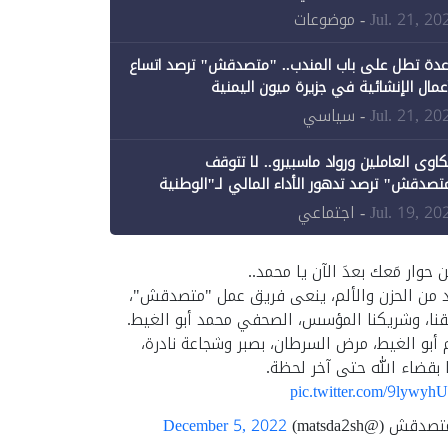
ن الحكومة جزئيًا (1)
Jul. 21, 20
- موضوعات
عدة تطل على باب المندب.. "متصدقش" ترصد اتساع
أعمال الإنشائية في جزيرة ميون اليمنية
Jul. 21, 20
- سياسي
اوى العاملين ورواد ماسبيرو.. لا تتوقف
تصدقش" ترصد تدهور الأداء المالي لـ"الوطنية
إعلام"
Jul. 19, 20
- اجتماعي
ن حوار مَعك بعدَ الآن يا محمد..
د من الحزن والألم، ينعى فريق عمل "متصدقش"،
نا، وشريكنا المؤسس، الصحفي محمد أبو الغيط.
 أبو الغيط، مرض السرطان، بصبر وشجاعة نادرة،
 بقضاء الله حتى آخر لحظة.
pic.twitter.com/9lywyh
قش (@matsda2sh)
December 5, 2022