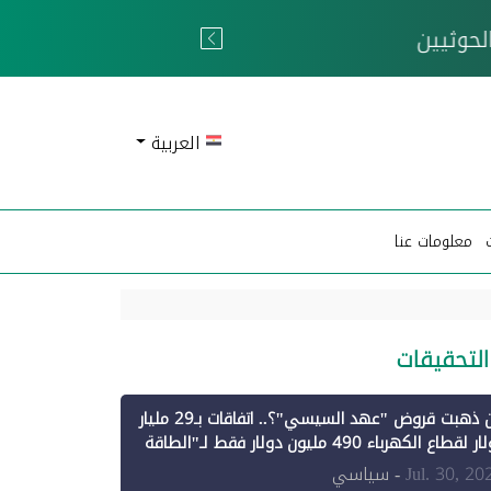
 الحوثيين
العربية
معلومات عنا
التحقيقات
أين ذهبت قروض "عهد السيسي"؟.. اتفاقات بـ29 مليار
دولار لقطاع الكهرباء 490 مليون دولار فقط لـ"الطاقة
تجددة" (1)
Jul. 30, 20
- سياسي