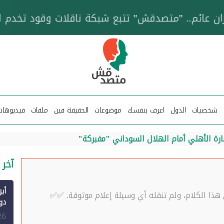
خزان عائم.. "متصدقش" تتبع شبكة ناقلات وقود تخدم
شخصيات
الدول
اعرف بنفسك
موضوعات
الحقيقة فين
ملفات
فيديوهات
رة الأهلي أمام الهلال السوداني "مفبركة"
آخر 
 هذا الكلام، ولم تنقله أي وسيلة إعلام موثوقة. ✅✅
الم
26