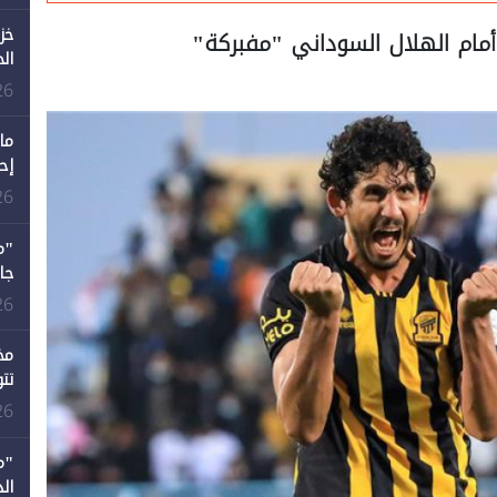
خز
مام الهلال السوداني "مفبركة"
ال
26
ما
إح
ال
26
12 عامًا و6 جامعات كان 
26
مخ
تت
26
"م