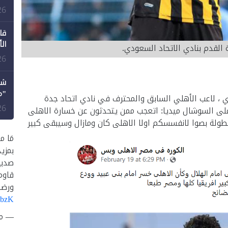
طع
26
قا
ال
 القدم بنادي الاتحاد السعودي.
26
شك
"م
ي ، لاعب الأهلي السابق والمحترف في نادي اتحاد جدة
لل
26
على السوشال ميديا: اتعجب ممن يتحدثون عن خسارة الاهلى
بطولة بصوا لانفسسكم اولا الاهلى كان ومازال وسيبقى كبير
مَا م
بمزي
صديق
قاوم
ورضا
UbzK
— متصد