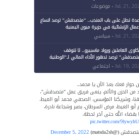
ن الحكومة جزئيًا (1)
Jul. 21, 20
- موضوعات
عدة تطل على باب المندب.. "متصدقش" ترصد اتساع
أعمال الإنشائية في جزيرة ميون اليمنية
Jul. 21, 20
- سياسي
اوى العاملين ورواد ماسبيرو.. لا تتوقف
تصدقش" ترصد تدهور الأداء المالي لـ"الوطنية
إعلام"
Jul. 19, 20
- اجتماعي
ن حوار مَعك بعدَ الآن يا محمد..
د من الحزن والألم، ينعى فريق عمل "متصدقش"،
نا، وشريكنا المؤسس، الصحفي محمد أبو الغيط.
 أبو الغيط، مرض السرطان، بصبر وشجاعة نادرة،
 بقضاء الله حتى آخر لحظة.
pic.twitter.com/9lywyh
قش (@matsda2sh)
December 5, 2022