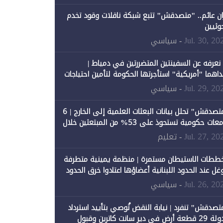
ان عائم.. "متصدقش" تتبع شبكة ناقلات وقود تخدم
حوثيين
Jul. 30, 20
- سياسي
 نعرفه عن السفينتين المتضررتين في دمياط |
داهما "أمريكية" استأجرتها الحكومة لتأمين احتياجات
طاقة
Jul. 29, 20
- سياسي
"متصدقش" تحلل بيانات البعثات العلمية إلى الخارج | 6
جامعات حكومية تستحوذ على 53% من المبتعثين خلال
نصيبها 1% فقط
Jul. 27, 20
- تعليم
ططات الاستيطان مستمرة | منظمة يمينية متطرفة
وغل عند الحدود اللبنانية أعضاؤها اعتادوا خرق الحدود
Jul. 26, 20
- سياسي
تصدقش" تنفرد | نيابة النقض تُوصي بتأييد استرداد
الدولة 29 قطعة أرض في دير سانت كاترين وقبول