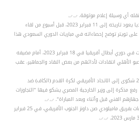
نقله أي وسيلة إعلام موثوقة.
تاريخه إلى 11 فبراير
2023، قبل أسبوع من لقاء
 على تويتر توضح إحصاءاته في مباريات الدوري السعودي هذا
- وكان الأهلي انهزم في أول لقاء له بدور المجموعات في دوري أبطال أفريقيا في 18 فبراير 2023، أمام مضيفه
و الأهلي انتقادات لأدائهم من بعض النقاد والجماهير، عقب
- من جانبه قدّم الأهلي اليوم الأثنين، 20 فبراير 2023 شكوى إلى الاتحاد الأفريقي لكرة القدم (الكاف) ضد
 رفع مذكرة إلى وزير الخارجية المصري يشكو فيها "التجاوزات
هازهم الفني قبل وأثناء وبعد المباراة".
- ويلتقي الأهلي في ثاني مبارياته في دور المجموعات بفريق ماميلودي صن داونز الجنوب الأفريقي، في 25 فبراير