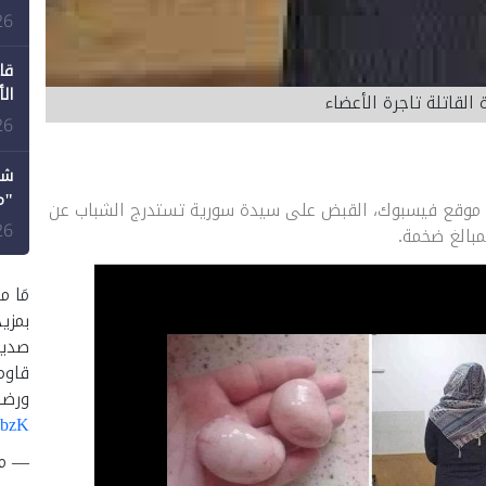
طع
26
قا
ال
القاتلة تاجرة الأعضاء
26
شك
"م
ى موقع فيسبوك، القبض على سيدة سورية تستدرج الشباب عن
لل
26
بالغ ضخمة.
مَا م
بمزي
صديق
قاوم
ورضا
UbzK
— متصد