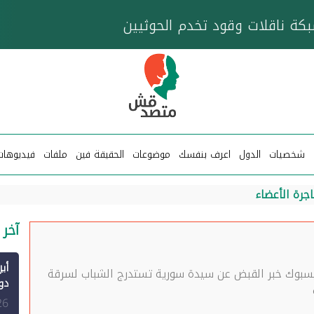
خزان عائم.. "متصدقش" تتبع شبكة ناقلات وقود تخدم
شخصيات
الدول
اعرف بنفسك
موضوعات
الحقيقة فين
ملفات
فيديوهات
جرة الأعضاء
آخر 
بوك خبر القبض عن سيدة سورية تستدرج الشباب لسرقة
الم
26