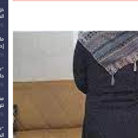
خز
ال
26
ما
إح
ال
26
12 عامًا و6 جامعات كان 
26
مخ
تت
26
"م