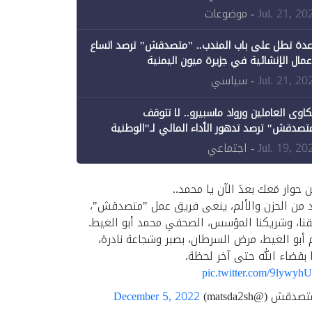
ن الحكومة جزئيًا (1)
Jul. 21, 20
- موضوعات
عدة تطل على باب المندب.. "متصدقش" ترصد اتساع
أعمال الإنشائية في جزيرة ميون اليمنية
Jul. 21, 20
- سياسي
اوى العاملين ورواد ماسبيرو.. لا تتوقف
تصدقش" ترصد تدهور الأداء المالي لـ"الوطنية
إعلام"
Jul. 19, 20
- اجتماعي
ن حوار مَعك بعدَ الآن يا محمد..
د من الحزن والألم، ينعى فريق عمل "متصدقش"،
نا، وشريكنا المؤسس، الصحفي محمد أبو الغيط.
 أبو الغيط، مرض السرطان، بصبر وشجاعة نادرة،
 بقضاء الله حتى آخر لحظة.
pic.twitter.com/9lywyh
قش (@matsda2sh)
December 5, 2022