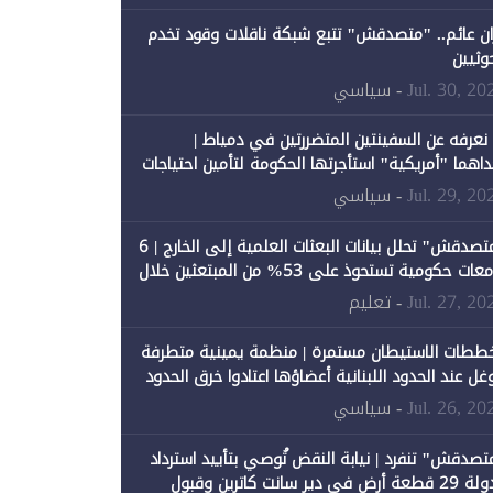
ان عائم.. "متصدقش" تتبع شبكة ناقلات وقود تخدم
حوثيين
Jul. 30, 20
- سياسي
 نعرفه عن السفينتين المتضررتين في دمياط |
داهما "أمريكية" استأجرتها الحكومة لتأمين احتياجات
طاقة
Jul. 29, 20
- سياسي
"متصدقش" تحلل بيانات البعثات العلمية إلى الخارج | 6
جامعات حكومية تستحوذ على 53% من المبتعثين خلال
نصيبها 1% فقط
Jul. 27, 20
- تعليم
ططات الاستيطان مستمرة | منظمة يمينية متطرفة
وغل عند الحدود اللبنانية أعضاؤها اعتادوا خرق الحدود
Jul. 26, 20
- سياسي
تصدقش" تنفرد | نيابة النقض تُوصي بتأييد استرداد
الدولة 29 قطعة أرض في دير سانت كاترين وقبول