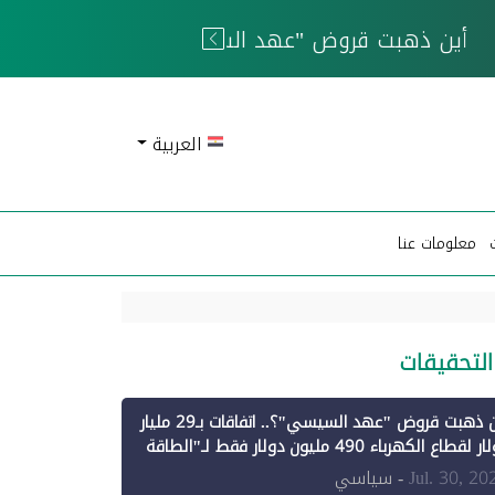
 الحوثيين
العربية
معلومات عنا
التحقيقات
أين ذهبت قروض "عهد السيسي"؟.. اتفاقات بـ29 مليار
دولار لقطاع الكهرباء 490 مليون دولار فقط لـ"الطاقة
تجددة" (1)
Jul. 30, 20
- سياسي