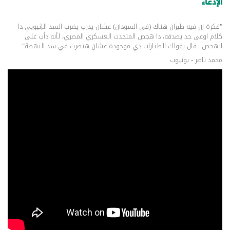
الإدعاء
"فكرة إن فيه طيران هناك (في السودان) عشان يدرب يضرب السد الإثيوبي دا
كلام اوعى حد يصدقه، دا هجص المتحدث العسكري المصري، لأنه دأب على
الهجص.. قال يقولك الطيارات دي موجودة عشان هتضرب في سد النهضة"
محمد ناصر - يوتيوب