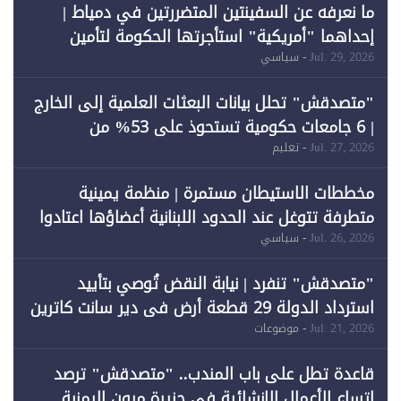
ما نعرفه عن السفينتين المتضررتين في دمياط |
إحداهما "أمريكية" استأجرتها الحكومة لتأمين
احتياجات الطاقة
Jul. 29, 2026
- سياسي
"متصدقش" تحلل بيانات البعثات العلمية إلى الخارج
| 6 جامعات حكومية تستحوذ على 53% من
المبتعثين خلال 12 عامًا و6 جامعات كان نصيبها 1%
Jul. 27, 2026
- تعليم
فقط
مخططات الاستيطان مستمرة | منظمة يمينية
متطرفة تتوغل عند الحدود اللبنانية أعضاؤها اعتادوا
خرق الحدود
Jul. 26, 2026
- سياسي
"متصدقش" تنفرد | نيابة النقض تُوصي بتأييد
استرداد الدولة 29 قطعة أرض في دير سانت كاترين
وقبول طعن الحكومة جزئيًا (1)
Jul. 21, 2026
- موضوعات
قاعدة تطل على باب المندب.. "متصدقش" ترصد
اتساع الأعمال الإنشائية في جزيرة ميون اليمنية