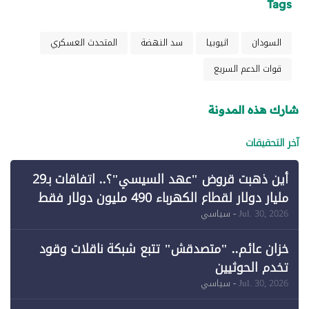
Tags
السودان
اثيوبيا
سد النهضة
المتحدث العسكري
قوات الدعم السريع
شارك هذه المدونة
آخر التحقيقات
أين ذهبت قروض "عهد السيسي"؟.. اتفاقات بـ29
مليار دولار لقطاع الكهرباء 490 مليون دولار فقط
لـ"الطاقة المتجددة" (1)
Jul. 30, 2026
- سياسي
خزان عائم.. "متصدقش" تتبع شبكة ناقلات وقود
تخدم الحوثيين
Jul. 30, 2026
- سياسي