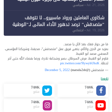
Jul. 21, 2026
- سياسي
شكاوى العاملين ورواد ماسبيرو.. لا تتوقف
"متصدقش" ترصد تدهور الأداء المالي لـ"الوطنية
للإعلام"
Jul. 19, 2026
- اجتماعي
مَا من حوار مَعك بعدَ الآن يا محمد..
بمزيد من الحزن والألم، ينعى فريق عمل "متصدقش"، صديقنا، وشريكنا المؤسس،
الصحفي محمد أبو الغيط.
قاوم أبو الغيط، مرض السرطان، بصبر وشجاعة نادرة، ورضا بقضاء الله حتى آخر
لحظة.
pic.twitter.com/9lywyhUbzK
— متصدقش (@matsda2sh)
December 5, 2022
تابعنا
748K
748K
متابع
متابع
748K
748K
متابع
متابع