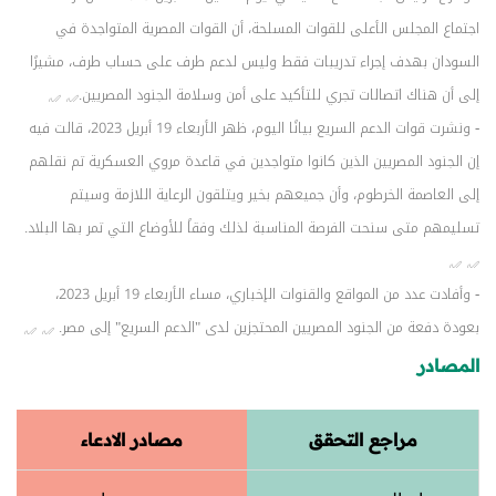
اجتماع المجلس الأعلى للقوات المسلحة، أن القوات المصرية المتواجدة في
السودان بهدف إجراء تدريبات فقط وليس لدعم طرف على حساب طرف، مشيرًا
إلى أن هناك اتصالات تجري للتأكيد على أمن وسلامة الجنود المصريين.
- ونشرت قوات الدعم السريع بيانًا اليوم، ظهر الأربعاء 19 أبريل 2023، قالت فيه
إن الجنود المصريين الذين كانوا متواجدين في قاعدة مروي العسكرية تم نقلهم
إلى العاصمة الخرطوم، وأن جميعهم بخير ويتلقون الرعاية اللازمة وسيتم
تسليمهم متى سنحت الفرصة المناسبة لذلك وفقاً للأوضاع التي تمر بها البلاد.
- وأفادت عدد من المواقع والقنوات الإخباري، مساء الأربعاء 19 أبريل 2023،
بعودة دفعة من الجنود المصريين المحتجزين لدى "الدعم السريع" إلى مصر.
المصادر
مراجع التحقق
مصادر الادعاء