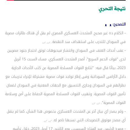
نتيجة التحري
التصحيح:
- الكلام ده غير صحيح. المتحدث العسكري المصري لم يقل أن هناك طائرات مصرية
في السودان للتدرب على استهداف سد النهضة.
- عقب أحداث العنف في السودان وانتشار فيديوهات توثق احتجاز جنود مصريين
لدى "قوات الدعم السريع"، أصدر المتحدث العسكري، مساء السبت 15 أبريل
2023، بيانًا قال فيه: "تتابع القوات المسلحة المصرية عن كثب الأحداث الجارية
داخل الأراضى السودانية وفى إطار تواجد قوات مصرية مشتركة لإجراء تدريبات مع
نظرائهم في السودان وجاري التنسيق مع الجهات المعنية في السودان
لضمان
تأمين القوات المصرية. وتهيب القوات المسلحة المصرية الحفاظ على أمن وسلامة
القوات المصرية".
- ولم يصدر أي بيان آخر عن المتحدث العسكري بخصوص هذا الشأن، كما لم ينقل
أي مصدر موثوق التصريحات التي نسبها ناصر له.
- وصرح الرئيس عبد الفتاح السيسي، يوم الاثنين 17 أبريل 2023، خلال ترأسه