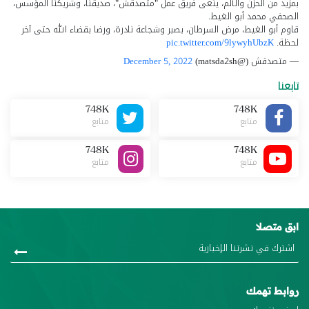
بمزيد من الحزن والألم، ينعى فريق عمل "متصدقش"، صديقنا، وشريكنا المؤسس،
الصحفي محمد أبو الغيط.
قاوم أبو الغيط، مرض السرطان، بصبر وشجاعة نادرة، ورضا بقضاء الله حتى آخر
لحظة.
pic.twitter.com/9lywyhUbzK
— متصدقش (@matsda2sh)
December 5, 2022
تابعنا
748K
748K
متابع
متابع
748K
748K
متابع
متابع
ابق متصلا
روابط تهمك