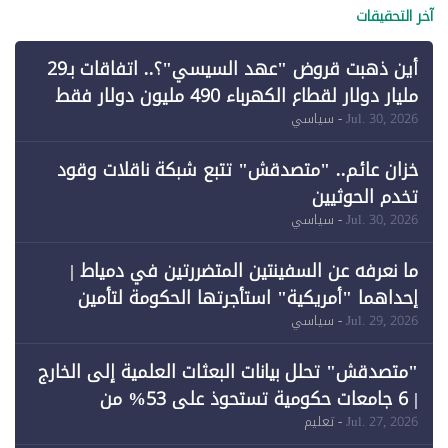
آخر التحقيقات
أين ذهبت قروض "عهد السيسي"؟.. اتفاقات بـ29
مليار دولار لقطاع الكهرباء 490 مليون دولار فقط
لـ"الطاقة المتجددة" (1)
Jul. 30, 2026
- سياسي
خزان عائم.. "متصدقش" تتبع شبكة ناقلات وقود
تخدم الحوثيين
Jul. 30, 2026
- سياسي
ما نعرفه عن السفينتين المتضررتين في دمياط |
إحداهما "أمريكية" استأجرتها الحكومة لتأمين
احتياجات الطاقة
Jul. 29, 2026
- سياسي
"متصدقش" تحلل بيانات البعثات العلمية إلى الخارج
| 6 جامعات حكومية تستحوذ على 53% من
المبتعثين خلال 12 عامًا و6 جامعات كان نصيبها 1%
Jul. 27, 2026
- تعليم