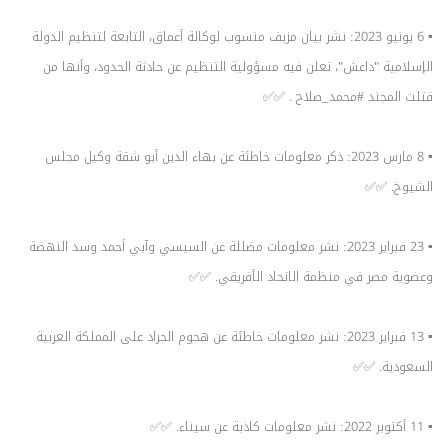
▪️ 6 يونيو 2023: نشر بيان مزيف منسوب لوكالة أعماق، التابعة لتنظيم الدولة
الإسلامية "داعش"، تعلن فيه مسؤولية التنظيم عن حادثة الحدود، وأنها من
قتلت المجند
#محمد_صلاح
. ✅✅
▪️ 8 مارس 2023: ذكر معلومات خاطئة عن بهاء الدين أبو شقة وكيل مجلس
الشيوخ. ✅✅
▪️ 23 فبراير 2023: نشر معلومات مضللة عن السيسي وآبي أحمد وسد النهضة
وعضوية مصر في منظمة الاتحاد الأفريقي. ✅✅
▪️ 13 فبراير 2023: نشر معلومات خاطئة عن هجوم الجراد على المملكة العربية
السعودية. ✅✅
▪️ 11 أكتوبر 2022: نشر معلومات كاذبة عن سيناء. ✅✅