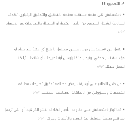
📌 التصحيح: ⬇️⬇️
◾️
#متصدقش
هي منصة مستقلة مختصة بالتحقيق والتدقيق الإخباري، تهدف
لمقاومة الشلال المتدفق من الأخبار الكاذبة أو المضللة والتصريحات غير الدقيقة.
✅✅
◾️ يعمل في
#متصدقش
فريق صحفي مستقل لا يتبع أي جهة سياسية، أو
مؤسسة نشر صحفي. ونرحب دائمًا بإرسال أية تصريحات أو شائعات أيًا كانت
للعمل عليها. ✅✅
◾️ من خلال الاطلاع على أرشيفنا، يمكن مطالعة تدقيق تصريحات مختلفة
لشخصيات ومسؤولين من الاتجاهات السياسية المختلفة. ✅✅
◾️ كما تركز
#متصدقش
على مقاومة الأخبار الهادفة لنشر الكراهية، أو التي ترسخ
مفاهيم سلبية اجتماعيًا ضد النساء والأقليات وغيرها. ✅✅