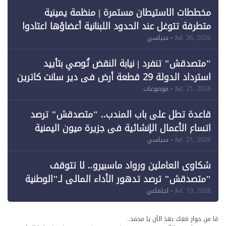
فقط
مخططات الاستيطان مستمرة | منظمة يمينية
متطرفة تتوغل عند الحدود اللبنانية أعضاؤها اعتادوا
خرق الحدود
Jul. 26, 2026
- سياسي
"متصدقش" تنفرد | نيابة النقض تُوصي بتأييد
استرداد الدولة 29 قطعة أرض في دير سانت كاترين
وقبول طعن الحكومة جزئيًا (1)
Jul. 21, 2026
- موضوعات
قاعدة تطل على باب المندب.. "متصدقش" ترصد
اتساع الأعمال الإنشائية في جزيرة ميون اليمنية
Jul. 21, 2026
- سياسي
شكاوى العاملين ورواد ماسبيرو.. لا تتوقف
"متصدقش" ترصد تدهور الأداء المالي لـ"الوطنية
للإعلام"
Jul. 19, 2026
- اجتماعي
مَا من حوار مَعك بعدَ الآن يا محمد..