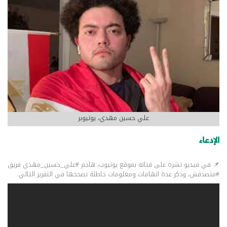
علي حسين مهدي، يوتيوبر
الإدعاء
📌 في فيديو نشره على قناته بموقع يوتيوب، هاجم
#علي_حسين_مهدي
فريق
#متصدقش
، وذكر عدة اتهامات ومعلومات خاطئة نصححها في التقرير التالي.