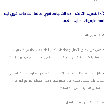
⭕️ التصريح الثالث: "ده انت جامد قوي طالما انت جامد قوي ليه
لسه عارفينك امبارح". ❌❌
📌 التصحيح: ⬇️⬇️
◾️ نعمل في تدقيق الأخبار، ومكافحة الأخبار الكاذبة منذ أكثر من 5 سنوات
(أرشيفنا بالكامل متاح على موقعنا الإلكترونى وصفحتنا في فيسبوك.) ✅✅
◾️ خلال عملنا، صححنا العديد من التصريحات الخاطئة والمعلومات المضللة التي
نشرها علي حسين مهدي في فيديوهات، وعلى صفحاته بمواقع التواصل
الاجتماعي (تجدونها في التعليقات):
➖️ كان آخرها على سبيل المثال: