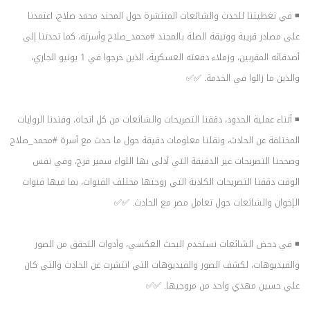
◾️ في تغطيتنا للحدث والشائعات المنتشرة حول المجند محمد صلاح، اعتمدنا
على مصادر قريبة ووثيقة الصلة بالمجند
#محمد_صلاح
وأسرته، كما تحدثنا إلى
أصدقائه المقربين، وزملاء دفعته العسكرية، الذين خرجوا في 1 يونيو الجاري،
والذين ما زالوا في الخدمة. ✅✅
◾️ أثناء عملية الحدود، دققنا التصريحات والشائعات من كل اتجاه، وفندنا الروايات
المختلفة عن الحادث، ونقلنا معلومات دقيقة حول ما حدث مع أسرة
#محمد_صلاح
وصححنا التصريحات غير الدقيقة التي أدلى بها اللواء سمير فرج، وفي نفس
الوقت دققنا التصريحات الكاذبة التي روجتها مختلف القنوات، بما فيها قنوات
الإخوان والشائعات حول تعامل مصر مع الحادث. ✅✅
◾️ في دحض الشائعات نستخدم البحث العكسي، وأدوات التحقق من الصور
والفيديوهات، لكشف الصور والفيديوهات التي انتشرت عن الحادث والتي كان
علي حسين مهدي واحد من مروجيها. ✅✅