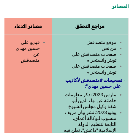
المصادر
مراجع التحقق
مصادر الادعاء
موقع متصدقش
فيديو علي
من نحن
حسين مهدي
صفحات متصدقش علي
عن
تويتر وانستجرام
متصدقش
صفحات متصدقش علي
تويتر وانستجرام
تصحيحات
#متصدقش
لأكاذيب
علي حسين مهدي":
مارس 2023: ذكر معلومات
خاطئة عن بهاء الدين أبو
شقة وكيل مجلس الشيوخ
يونيو 2023: نشر بيان مزيف
منسوب لـوكالة أعماق،
التابعة لتنظيم الدولة
الإسلامية "داعش"، تعلن فيه