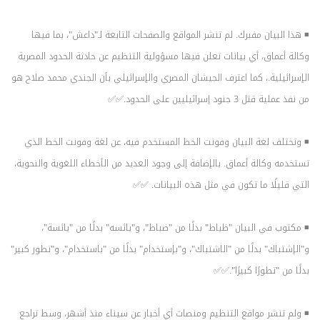
◾ هذا البيان مفبرك. لم تنشر المواقع والصفحات التابعة لـ"داعش"، بما فيها
وكالة أعماق، أي بيانات تعلن فيها مسؤولية التنظيم عن حادثة الحدود المصرية
الإسرائيلية.، كما اعترف الجيشان المصري والإسرائيلي بأن الجندي محمد صلاح هو
من نفذ عملية قتل 3 جنود إسرائيليين على الحدود.✅✅
◾ وتختلف لغة البيان وفونت الخط المستخدم فيه، عن لغة وفونت الخط الذي
تستخدمه وكالة أعماق. بالإضافة إلى وجود العديد من الأخطاء اللغوية والنحوية،
التي قليلًا ما تكون في مثل هذه البيانات. ✅✅
◾ مكتوب في البيان "ظباط" بدلًا من "ضباط"، و"يائسه" بدلًا من "يائسة"،
و"الإشتباك" بدلًا من "الاشتباك"، و"بإستخدام" بدلًا من "باستخدام"، و"تطور كبير"
بدلًا من "تطورًا كبيرًا".✅✅
◾ ولم تنشر مواقع التنظيم ومنصات أي أخبار عن سيناء منذ أشهر، وسط تراجع