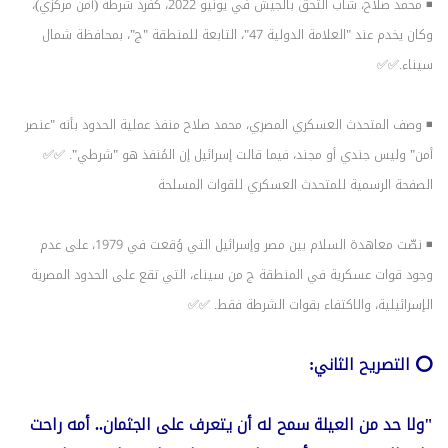
◾ محمد صلاح، شاب التحق بالجيش في يونيو 2022، كفرد شرطة (أمن مركزي)،
وكان يخدم عند "العلامة الدولية 47"، التابعة للمنطقة "ج"، بمحافظة شمال
سيناء.✅✅
◾ وصف المتحدث العسكري المصري، محمد صلاح منفذ عملية الحدود بأنه "عنصر
أمن" وليس جندي أو مجند، فيما قالت إسرائيل إن المُنفذ هو "شرطي". ✅✅
الصفحة الرسمية للمتحدث العسكري للقوات المسلحة
◾ نصّت معاهدة السلام بين مصر وإسرائيل التي وُقعت في 1979، على عدم
وجود قوات عسكرية في المنطقة ج من سيناء، التي تقع على الحدود المصرية
الإسرائيلية، والاكتفاء بقوات الشرطة فقط. ✅✅
⭕️ التصريح الثاني:
"ولا حد من العيلة سمح له أن يتعرف على الجثمان.. أمه راحت