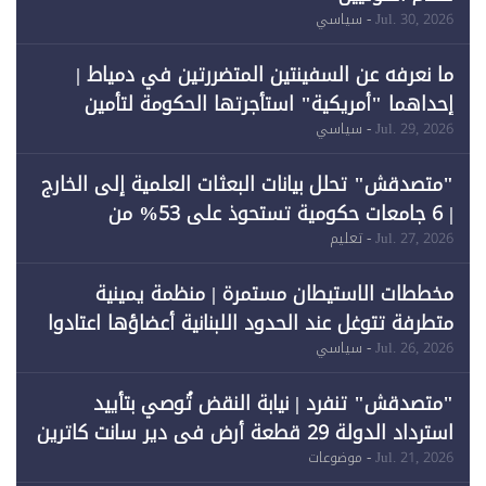
Jul. 30, 2026
- سياسي
ما نعرفه عن السفينتين المتضررتين في دمياط |
إحداهما "أمريكية" استأجرتها الحكومة لتأمين
احتياجات الطاقة
Jul. 29, 2026
- سياسي
"متصدقش" تحلل بيانات البعثات العلمية إلى الخارج
| 6 جامعات حكومية تستحوذ على 53% من
المبتعثين خلال 12 عامًا و6 جامعات كان نصيبها 1%
Jul. 27, 2026
- تعليم
فقط
مخططات الاستيطان مستمرة | منظمة يمينية
متطرفة تتوغل عند الحدود اللبنانية أعضاؤها اعتادوا
خرق الحدود
Jul. 26, 2026
- سياسي
"متصدقش" تنفرد | نيابة النقض تُوصي بتأييد
استرداد الدولة 29 قطعة أرض في دير سانت كاترين
وقبول طعن الحكومة جزئيًا (1)
Jul. 21, 2026
- موضوعات