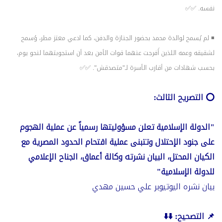
نفسه. ✅✅
◾ لم يُسمح لوالدة محمد بحضور الجنازة والدفن، كما ادعي معتز مطر، وُسمح
لشقيقه وعمه اللذين أَفرجت عنهما قوات الأمن بعد أن استجوبتهما لنحو يوم،
بحسب شهادات من أقارب الأسرة لـ"متصدقش". ✅✅
⭕️ التصريح الثالث:
"الدولة الإسلامية تعلن مسؤوليتها رسمياً عن عملية الهجوم
على جنود الإحتلال وتتبنى عملية اقتحام الحدود المصرية مع
الكيان المحتل، البيان نشرته وكالة أعماق، الجناح الإعلامي
للدولة الإسلامية"
بيان نشره اليوتيوبر علي حسين مهدي
📌 التصحيح: ⬇️⬇️