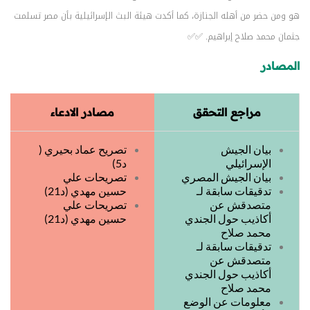
هو ومن حضر من أهله الجنازة، كما أكدت هيئة البث الإسرائيلية بأن مصر تسلمت
جثمان محمد صلاح إبراهيم. ✅✅
المصادر
مراجع التحقق
مصادر الادعاء
بيان الجيش
تصريح عماد بحيري (
الإسرائيلي
د5)
بيان الجيش المصري
تصريحات علي
تدقيقات سابقة لـ
حسين مهدي (د21)
متصدقش عن
تصريحات علي
أكاذيب حول الجندي
حسين مهدي (د21)
محمد صلاح
تدقيقات سابقة لـ
متصدقش عن
أكاذيب حول الجندي
محمد صلاح
معلومات عن الوضع