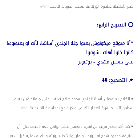
كبير لأنشطة عناصره الإرهابية بسبب الضربات الأمنية. ✅✅
⭕️ التصريح الرابع:
"أنا متوقع ميكونوش بعتوا جثة الجندي أساسًا، لأنه لو بعتهوها
كانوا خلوا أهله يشوفوا"
علي حسين مهدي - يوتيوبر
📌 التصحيح: ⬇️⬇️
◾ الكلام ده مضلل. أسرة الجندي محمد صلاح تعرفت على جثمانه قبل دفنه
بمدافن الأسرة بقرية العمار الكبرى بمركز طوخ بمحافظة القليوبية. ✅✅
◾ كما أكد مصدر قريب من أسرة
#محمد_صلاح
، تواصل معه
#متصدقش
، أن
شقيقه محمود سُمح له برؤية الجثمان واستطاع رؤيته والتعرف عليه قبل الدفن