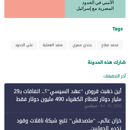
الأمني في الحدود
المصرية مع إسرائيل
Tags
محمد صلاح
جندي مصري
منفذ العملية
على الحدود
شارك هذه المدونة
آخر التحقيقات
أين ذهبت قروض "عهد السيسي"؟.. اتفاقات بـ29
مليار دولار لقطاع الكهرباء 490 مليون دولار فقط
لـ"الطاقة المتجددة" (1)
Jul. 30, 2026
- سياسي
خزان عائم.. "متصدقش" تتبع شبكة ناقلات وقود
تخدم الحوثيين