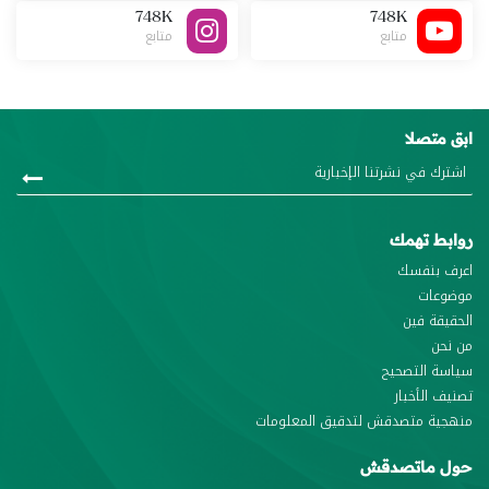
748K
748K
متابع
متابع
ابق متصلا
روابط تهمك
اعرف بنفسك
موضوعات
الحقيقة فين
من نحن
سياسة التصحيح
تصنيف الأخبار
منهجية متصدقش لتدقيق المعلومات
حول ماتصدقش