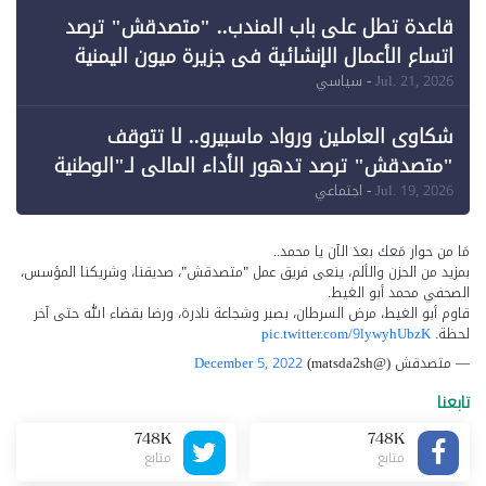
قاعدة تطل على باب المندب.. "متصدقش" ترصد
اتساع الأعمال الإنشائية في جزيرة ميون اليمنية
Jul. 21, 2026
- سياسي
شكاوى العاملين ورواد ماسبيرو.. لا تتوقف
"متصدقش" ترصد تدهور الأداء المالي لـ"الوطنية
للإعلام"
Jul. 19, 2026
- اجتماعي
مَا من حوار مَعك بعدَ الآن يا محمد..
بمزيد من الحزن والألم، ينعى فريق عمل "متصدقش"، صديقنا، وشريكنا المؤسس،
الصحفي محمد أبو الغيط.
قاوم أبو الغيط، مرض السرطان، بصبر وشجاعة نادرة، ورضا بقضاء الله حتى آخر
لحظة.
pic.twitter.com/9lywyhUbzK
— متصدقش (@matsda2sh)
December 5, 2022
تابعنا
748K
748K
متابع
متابع