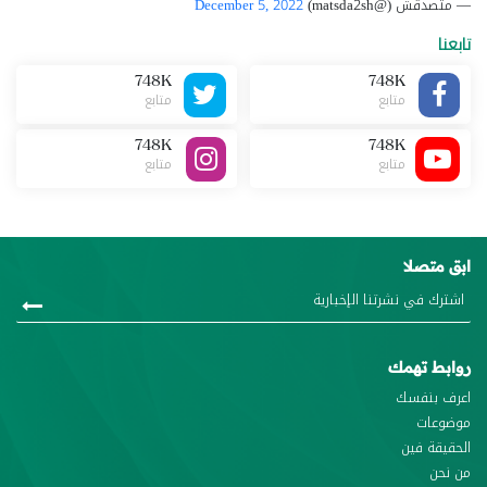
— متصدقش (@matsda2sh)
December 5, 2022
تابعنا
748K
748K
متابع
متابع
748K
748K
متابع
متابع
ابق متصلا
روابط تهمك
اعرف بنفسك
موضوعات
الحقيقة فين
من نحن