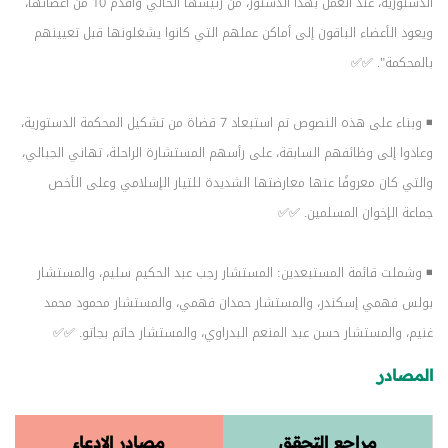
الدستورية، عند العمل بهذا الدستور، من رئيسها الحالي وأقدم 10 من أعضائها،
ويعود الأعضاء الباقون إلى أماكن عملهم التي كانوا يشغلونها قبل تعيينهم
بالمحكمة". ✅✅
◾ وبناء على هذه النصوص تم استبعاد 7 قضاة من تشكيل المحكمة الدستورية،
وعادوا إلى وظائفهم السابقة، على رأسهم المستشارة الراحلة، تهاني الجبالي،
والتي كان معروفًا عنها معارضتها الشديدة للتيار الإسلامي وعلى الأخص
جماعة الإخوان المسلمين. ✅✅
◾ وشملت قائمة المستبعدين: المستشار رجب عبد الحكيم سليم، والمستشار
بولس فهمي إسكندر، والمستشار حمدان فهمي، والمستشار محمود محمد
غنيم، والمستشار حسن عبد المنعم البدراوي، والمستشار حاتم بجاتو. ✅✅
المصادر
مراجع التحقق
مصادر الادعاء