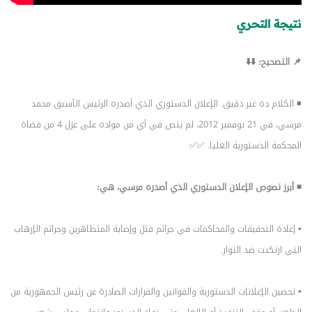
نتيجة التحري
📌 التصحيح: ⬇️⬇️
◾ الكلام ده غير دقيق. الإعلان الدستوري الذي أصدره الرئيس الأسبق محمد
مرسي، في 21 نوفمبر 2012، لم ينص في أي من مواده على عزل 4 من قضاة
المحكمة الدستورية العليا. ✅✅
◾ أبرز نصوص الإعلان الدستوري الذي أصدره مرسي، هي:
▪️ إعادة التحقيقات والمحاكمات في جرائم قتل وإصابة المتظاهرين وجرائم الإرهاب
التي ارتكبت ضد الثوار.
▪️ تحصين الإعلانات الدستورية والقوانين والقرارات الصادرة عن رئيس الجمهورية من