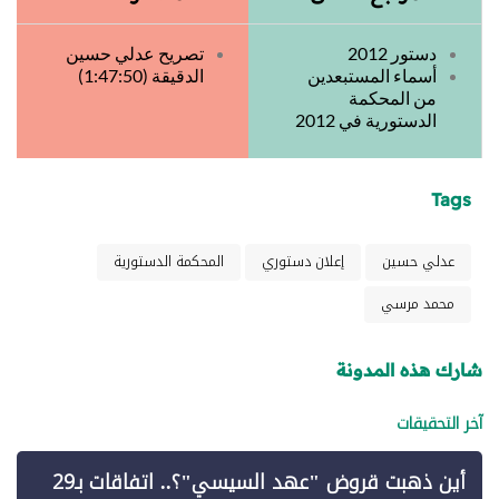
دستور 2012
تصريح عدلي حسين
أسماء المستبعدين
الدقيقة (1:47:50)
من المحكمة
الدستورية في 2012
Tags
عدلي حسين
إعلان دستوري
المحكمة الدستورية
محمد مرسي
شارك هذه المدونة
آخر التحقيقات
أين ذهبت قروض "عهد السيسي"؟.. اتفاقات بـ29