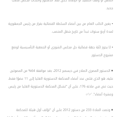
الطعن أو وقف التنفيذ أو الإلغاء، حتى نفاذ الدستور وانتخاب مجلس شعب
جديد.
▪️ يعين النائب العام من بين أعضاء السلطة القضائية بقرار من رئيس الجمهورية
لمدة أربع سنوات تبدأ من تاريخ شغل المنصب.
▪️ لا يجوز لأية جهة قضائية حل مجلس الشورى أو الجمعية التأسيسية لوضع
مشروع الدستور.
◾ الدستور المصري الصادر في ديسمبر 2012، بعد موافقة 64% من المصوتين
عليه، هو الذي قلص عدد أعضاء المحكمة الدستورية العليا إلى 11 عضوًا فقط،
حيث نص في مادته 176، على أن "تشكل المحكمة الدستورية العليا من رئيس
وعشرة أعضاء". ✅✅
◾ ونصت المادة 233 من دستور 2012 على أن "تؤلف أول هيئة للمحكمة