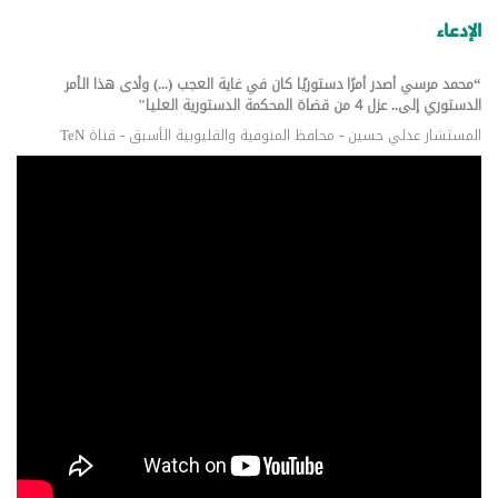
الإدعاء
“محمد مرسي أصدر أمرًا دستوريًا كان في غاية العجب (...) وأدى هذا الأمر
الدستوري إلى.. عزل 4 من قضاة المحكمة الدستورية العليا"
المستشار عدلي حسين - محافظ المنوفية والقليوبية الأسبق - قناة TeN