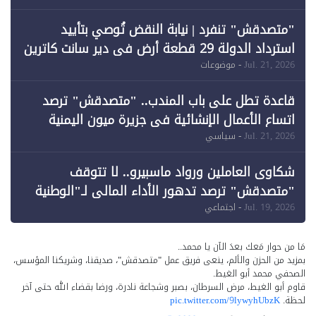
"متصدقش" تنفرد | نيابة النقض تُوصي بتأييد
استرداد الدولة 29 قطعة أرض في دير سانت كاترين
وقبول طعن الحكومة جزئيًا (1)
Jul. 21, 2026
- موضوعات
قاعدة تطل على باب المندب.. "متصدقش" ترصد
اتساع الأعمال الإنشائية في جزيرة ميون اليمنية
Jul. 21, 2026
- سياسي
شكاوى العاملين ورواد ماسبيرو.. لا تتوقف
"متصدقش" ترصد تدهور الأداء المالي لـ"الوطنية
للإعلام"
Jul. 19, 2026
- اجتماعي
مَا من حوار مَعك بعدَ الآن يا محمد..
بمزيد من الحزن والألم، ينعى فريق عمل "متصدقش"، صديقنا، وشريكنا المؤسس،
الصحفي محمد أبو الغيط.
قاوم أبو الغيط، مرض السرطان، بصبر وشجاعة نادرة، ورضا بقضاء الله حتى آخر
لحظة.
pic.twitter.com/9lywyhUbzK