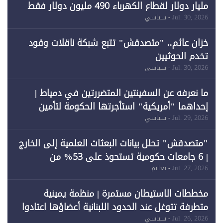
مليار دولار لقطاع الكهرباء 490 مليون دولار فقط
لـ"الطاقة المتجددة" (1)
Jul. 30, 2026
- سياسي
خزان عائم.. "متصدقش" تتبع شبكة ناقلات وقود
تخدم الحوثيين
Jul. 30, 2026
- سياسي
ما نعرفه عن السفينتين المتضررتين في دمياط |
إحداهما "أمريكية" استأجرتها الحكومة لتأمين
احتياجات الطاقة
Jul. 29, 2026
- سياسي
"متصدقش" تحلل بيانات البعثات العلمية إلى الخارج
| 6 جامعات حكومية تستحوذ على 53% من
المبتعثين خلال 12 عامًا و6 جامعات كان نصيبها 1%
Jul. 27, 2026
- تعليم
فقط
مخططات الاستيطان مستمرة | منظمة يمينية
متطرفة تتوغل عند الحدود اللبنانية أعضاؤها اعتادوا
خرق الحدود
Jul. 26, 2026
- سياسي