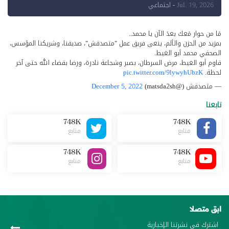
للإعلام"
Jul. 19, 2026
- اجتماعي
مَا من حوار مَعك بعدَ الآن يا محمد..
بمزيد من الحزن والألم، ينعى فريق عمل "متصدقش"، صديقنا، وشريكنا المؤسس،
الصحفي محمد أبو الغيط.
قاوم أبو الغيط، مرض السرطان، بصبر وشجاعة نادرة، ورضا بقضاء الله حتى آخر
لحظة.
pic.twitter.com/9lywyhUbzK
— متصدقش (@matsda2sh)
December 5, 2022
تابعنا
748K
748K
متابع
متابع
748K
748K
متابع
متابع
ابق متصلا