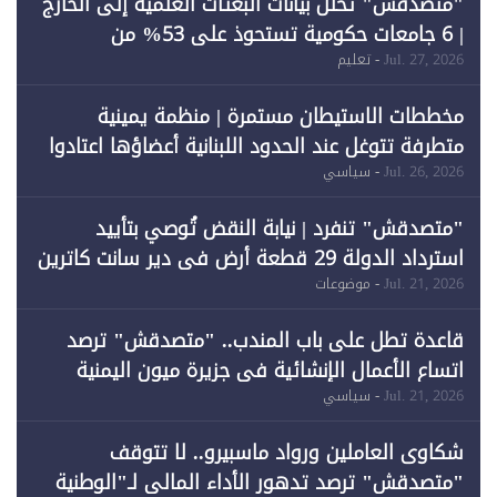
"متصدقش" تحلل بيانات البعثات العلمية إلى الخارج
| 6 جامعات حكومية تستحوذ على 53% من
المبتعثين خلال 12 عامًا و6 جامعات كان نصيبها 1%
Jul. 27, 2026
- تعليم
فقط
مخططات الاستيطان مستمرة | منظمة يمينية
متطرفة تتوغل عند الحدود اللبنانية أعضاؤها اعتادوا
خرق الحدود
Jul. 26, 2026
- سياسي
"متصدقش" تنفرد | نيابة النقض تُوصي بتأييد
استرداد الدولة 29 قطعة أرض في دير سانت كاترين
وقبول طعن الحكومة جزئيًا (1)
Jul. 21, 2026
- موضوعات
قاعدة تطل على باب المندب.. "متصدقش" ترصد
اتساع الأعمال الإنشائية في جزيرة ميون اليمنية
Jul. 21, 2026
- سياسي
شكاوى العاملين ورواد ماسبيرو.. لا تتوقف
"متصدقش" ترصد تدهور الأداء المالي لـ"الوطنية