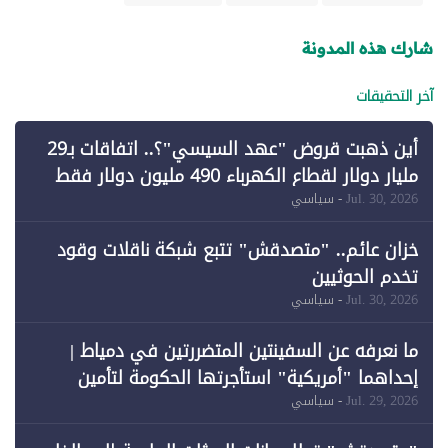
شارك هذه المدونة
آخر التحقيقات
أين ذهبت قروض "عهد السيسي"؟.. اتفاقات بـ29
مليار دولار لقطاع الكهرباء 490 مليون دولار فقط
لـ"الطاقة المتجددة" (1)
Jul. 30, 2026
- سياسي
خزان عائم.. "متصدقش" تتبع شبكة ناقلات وقود
تخدم الحوثيين
Jul. 30, 2026
- سياسي
ما نعرفه عن السفينتين المتضررتين في دمياط |
إحداهما "أمريكية" استأجرتها الحكومة لتأمين
احتياجات الطاقة
Jul. 29, 2026
- سياسي