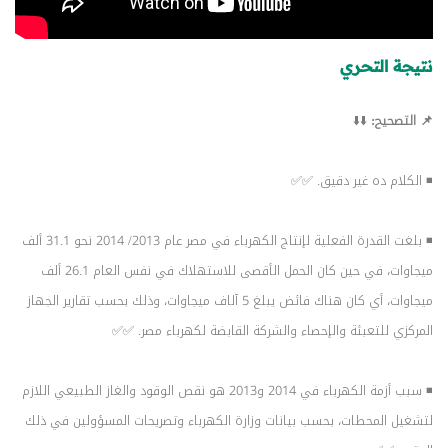
نتيجة التحري
📌 التصحيح:
⬇️⬇️
◾ الكلام ده غير دقيق. ✅✅
◾ بلغت القدرة الفعلية لإنتاج الكهرباء في مصر عام 2013/ 2014 نحو 31.1 ألف
ميجاوات، في حين كان الحمل الأقصى للاستهلاك في نفس العام 26.1 ألف
ميجاوات، أي كان هناك فائض يبلغ 5 آلاف ميجاوات، وذلك بحسب تقارير الجهاز
المركزي للتعبئة والإحصاء والشركة القابضة لكهرباء مصر. ✅✅
◾ سبب أزمة الكهرباء في 2014 و2013 هو نقص الوقود والغاز الطبيعي اللازم
لتشغيل المحطات، بحسب بيانات وزارة الكهرباء وتصريحات المسؤولين في ذلك