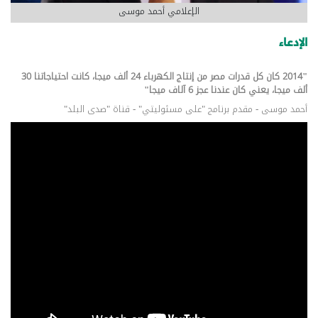
الإعلامي أحمد موسى
الإدعاء
"2014 كان كل قدرات مصر من إنتاج الكهرباء 24 ألف ميجا، كانت احتياجاتنا 30
ألف ميجا، يعني كان عندنا عجز 6 آلاف ميجا"
أحمد موسى - مقدم برنامج "على مسئوليتي" - قناة "صدى البلد"