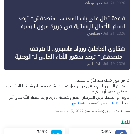
وقبول طعن الحكومة جزئيًا (1)
Jul. 21, 2026
- موضوعات
قاعدة تطل على باب المندب.. "متصدقش" ترصد
اتساع الأعمال الإنشائية في جزيرة ميون اليمنية
Jul. 21, 2026
- سياسي
شكاوى العاملين ورواد ماسبيرو.. لا تتوقف
"متصدقش" ترصد تدهور الأداء المالي لـ"الوطنية
للإعلام"
Jul. 19, 2026
- اجتماعي
مَا من حوار مَعك بعدَ الآن يا محمد..
بمزيد من الحزن والألم، ينعى فريق عمل "متصدقش"، صديقنا، وشريكنا المؤسس،
الصحفي محمد أبو الغيط.
قاوم أبو الغيط، مرض السرطان، بصبر وشجاعة نادرة، ورضا بقضاء الله حتى آخر
لحظة.
pic.twitter.com/9lywyhUbzK
— متصدقش (@matsda2sh)
December 5, 2022
تابعنا
748K
748K