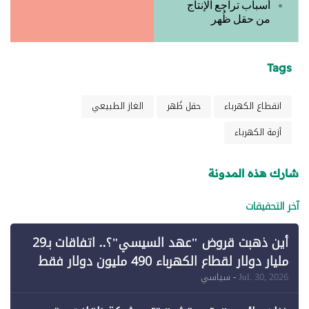
أسباب تراجع الإنتاج
من حقل ظُهر
Tags
انقطاع الكهرباء
حقل ظُهر
الغاز الطبيعي
أزمة الكهرباء
شارك هذه المدونة
آخر التحقيقات
أين ذهبت قروض "عهد السيسي"؟.. اتفاقات بـ29
مليار دولار لقطاع الكهرباء 490 مليون دولار فقط
لـ"الطاقة المتجددة" (1)
Jul. 30, 2026
- سياسي