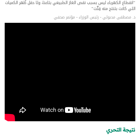
"انقطاع الكهرباء ليس بسبب نقص الغاز الطبيعي بتاعنا، ولا حقل ظُهر الكميات
اللي كانت بتنتج منه قِلّت"
د. مصطفى مدبولي - رئيس الوزراء - مؤتمر صحفي
نتيجة التحري