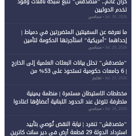
خزان عائم.. "متصدقش" تتبع شبكة ناقلات وقود
تخدم الحوثيين
Jul. 30, 2026
- سياسي
ما نعرفه عن السفينتين المتضررتين في دمياط |
إحداهما "أمريكية" استأجرتها الحكومة لتأمين
احتياجات الطاقة
Jul. 29, 2026
- سياسي
"متصدقش" تحلل بيانات البعثات العلمية إلى الخارج
| 6 جامعات حكومية تستحوذ على 53% من
المبتعثين خلال 12 عامًا و6 جامعات كان نصيبها 1%
Jul. 27, 2026
- تعليم
فقط
مخططات الاستيطان مستمرة | منظمة يمينية
متطرفة تتوغل عند الحدود اللبنانية أعضاؤها اعتادوا
خرق الحدود
Jul. 26, 2026
- سياسي
"متصدقش" تنفرد | نيابة النقض تُوصي بتأييد
استرداد الدولة 29 قطعة أرض في دير سانت كاترين