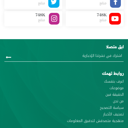
متابع
متابع
748K
748K
متابع
متابع
ابق متصلا
روابط تهمك
اعرف بنفسك
موضوعات
الحقيقة فين
من نحن
سياسة التصحيح
تصنيف الأخبار
منهجية متصدقش لتدقيق المعلومات