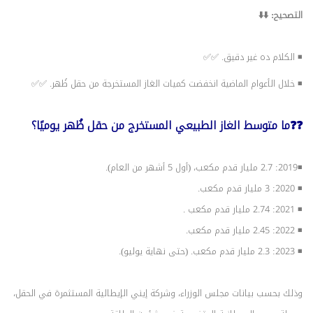
التصحيح: ⬇️⬇️
◾ الكلام ده غير دقيق. ✅✅
◾ خلال الأعوام الماضية انخفضت كميات الغاز المستخرجة من حقل ظُهر. ✅✅
❓❓ما متوسط الغاز الطبيعي المستخرج من حقل ظُهر يوميًا؟
◾2019: 2.7 مليار قدم مكعب، (أول 5 أشهر من العام).
◾ 2020: 3 مليار قدم مكعب.
◾ 2021: 2.74 مليار قدم مكعب .
◾ 2022: 2.45 مليار قدم مكعب.
◾ 2023: 2.3 مليار قدم مكعب. (حتى نهاية يوليو).
وذلك بحسب بيانات مجلس الوزراء، وشركة إيني الإيطالية المستثمرة في الحقل،