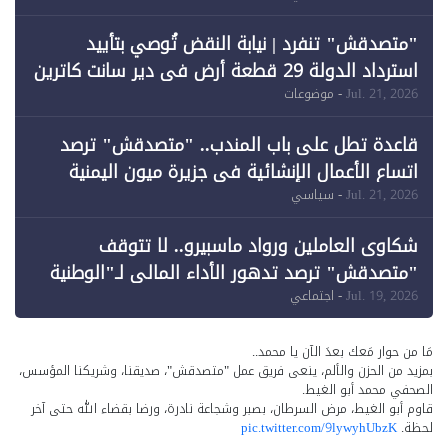
"متصدقش" تنفرد | نيابة النقض تُوصي بتأييد
استرداد الدولة 29 قطعة أرض في دير سانت كاترين
وقبول طعن الحكومة جزئيًا (1)
Jul. 21, 2026
- موضوعات
قاعدة تطل على باب المندب.. "متصدقش" ترصد
اتساع الأعمال الإنشائية في جزيرة ميون اليمنية
Jul. 21, 2026
- سياسي
شكاوى العاملين ورواد ماسبيرو.. لا تتوقف
"متصدقش" ترصد تدهور الأداء المالي لـ"الوطنية
للإعلام"
Jul. 19, 2026
- اجتماعي
مَا من حوار مَعك بعدَ الآن يا محمد..
بمزيد من الحزن والألم، ينعى فريق عمل "متصدقش"، صديقنا، وشريكنا المؤسس،
الصحفي محمد أبو الغيط.
قاوم أبو الغيط، مرض السرطان، بصبر وشجاعة نادرة، ورضا بقضاء الله حتى آخر
لحظة.
pic.twitter.com/9lywyhUbzK