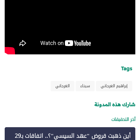
Tags
إبراهيم العرجاني
سيناء
العرجاني
شارك هذه المدونة
آخر التحقيقات
أين ذهبت قروض "عهد السيسي"؟.. اتفاقات بـ29