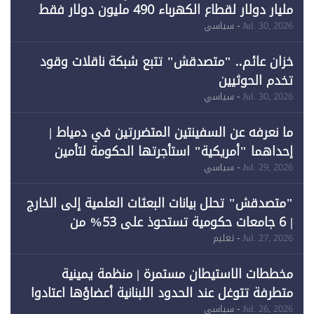
مليار دولار لقطاع الكهرباء 490 مليون دولار فقط
لـ"الطاقة المتجددة" (1)
Jul. 30, 2026
- سياسي
خزان عائم.. "متصدقش" تتبع شبكة ناقلات وقود
تخدم الحوثيين
Jul. 30, 2026
- سياسي
ما نعرفه عن السفينتين المتضررتين في دمياط |
إحداهما "أمريكية" استأجرتها الحكومة لتأمين
احتياجات الطاقة
Jul. 29, 2026
- سياسي
"متصدقش" تحلل بيانات البعثات العلمية إلى الخارج
| 6 جامعات حكومية تستحوذ على 53% من
المبتعثين خلال 12 عامًا و6 جامعات كان نصيبها 1%
Jul. 27, 2026
- تعليم
فقط
مخططات الاستيطان مستمرة | منظمة يمينية
متطرفة تتوغل عند الحدود اللبنانية أعضاؤها اعتادوا
خرق الحدود
Jul. 26, 2026
- سياسي