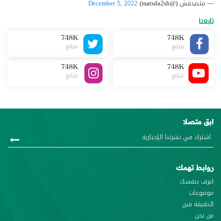
— متصدقش (@matsda2sh)
December 5, 2022
تابعنا
748K
748K
متابع
متابع
748K
748K
متابع
متابع
ابق متصلا
روابط تهمك
اعرف بنفسك
موضوعات
الحقيقة فين
من نحن