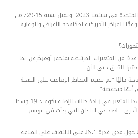
◾ تم اكتشاف "JN.1" لأول مرة في الولايات المتحدة في سبتمبر 2023، ويمثل نسبة 15-29٪ من
 8 ديسمبر الماضي، وفقًا للمراكز الأمريكية لمكافحة الأمراض والوقاية
ظمة الصحة العالمية (WHO) حاليًا عددًا من المتغيرات المرتبطة بمتحور أوميكرون، بما
تاحة حاليًا "تم تقييم المخاطر الإضافية على الصحة
◾ لكن "الصحة العالمية" تتوقع أن "يتسبب هذا المتغير في زيادة حالات الإصابة بكوفيد 19 وسط
الأخرى، خاصة في البلدان التي بدأت في موسم
◾ ومن ناحية أخرى، لا تزال هناك أدلة محدودة حول مدى قدرة JN.1 على الالتفاف على المناعة