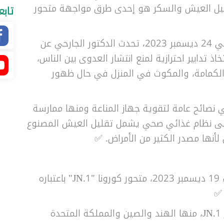
ليل العيش والسكر هو إحدى طرق مواجهة متحور
تابع
◾ في بداية اللقاء الذي أُذيع يوم الأحد الماضي 24 ديسمبر 2023، تحدث الدكتور الجارحي عن
لب اتخاذ تدابير احترازية لمنع انتشار العدوى بين الناس،
ء الكمامة، والمكوث في المنزل في حال ظهور
ي نصائح عامة لتقوية جهاز المناعة ومنها ممارسة
د على نظام غذائي صحي يشمل تقليل العيش المصنوع
أنها مصدر الكثير من الأمراض. ✅
◾ صنفت منظمة الصحة العالمية، يوم الثلاثاء 19 ديسمبر 2023، متحور كورونا "JN.1" باعتباره
 ✅
◾ سجلت العديد من الدول حول العالم انتشار JN.1، منها الهند والصين والمملكة المتحدة