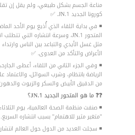
مناعة الجسم بشكل طبيعي، ولم يقل إن تق
كورونا الجديد JN.1. ✅
المتحور JN.1، وسرعة انتشاره التي تتط
مثل غسل الأيدي والتباعد بين الناس وارتدا
الأعراض والتأكد من العدوى. ✅
◾ وفي الجزء الثاني من اللقاء، أعطى الجارح
الرياضة بانتظام، وشرب السوائل، والاعتما
من الدقيق الأبيض والسكر والزيوت والدهون ل
❓❓ ما هو المتحور الجديد JN.1؟
"متغير مثير للاهتمام" بسبب انتشاره السريع.