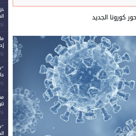
خز
ور كورونا الجديد
ال
26
ما
إح
ال
26
12 عامًا و6 جامعات كان 
26
مخ
تت
26
"م