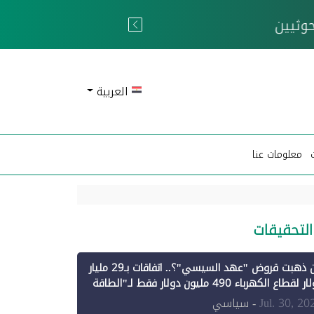
 الحوثيين
العربية
معلومات عنا
التحقيقات
أين ذهبت قروض "عهد السيسي"؟.. اتفاقات بـ29 مليار
دولار لقطاع الكهرباء 490 مليون دولار فقط لـ"الطاقة
تجددة" (1)
Jul. 30, 20
- سياسي