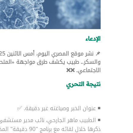
الإدعاء
والسكر.. طبيب يكشف طرق مواجهة «المتحور 
الاجتماعي. ❌❌
نتيجة التحري
◾ عنوان الخبر وصياغته غير دقيقة. ✅
◾ الطبيب ماهر الجارحي، نائب مدير مستشفى ح
ذكرها خلال لقائه م