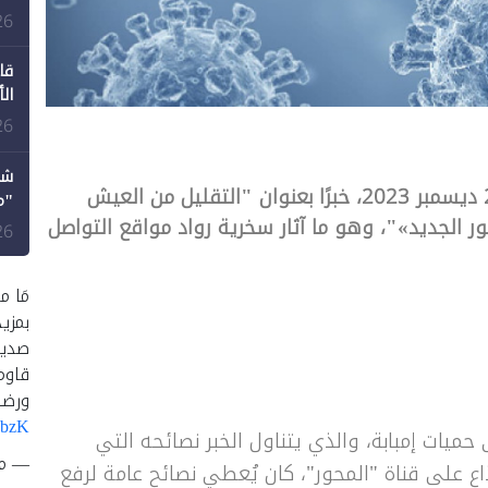
طع
26
قا
ال
26
شك
📌 نشر موقع المصري اليوم، أمس الاثنين 25 ديسمبر 2023، خبرًا بعنوان "التقليل من العيش
"م
الجديد»"، وهو ما آثار سخرية رواد مواقع التواصل
لل
26
مَا م
بمزي
صديق
قاوم
ورضا
UbzK
ميات إمبابة، والذي يتناول الخبر نصائحه التي
— متصد
ع برنامج "90 دقيقة" المذاع على قناة "المحور"، كان يُعطي نصائح عامة لرفع