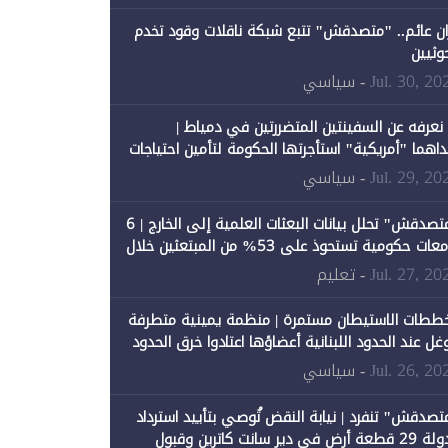
ان عائم.. "متصدقش" تتبع شبكة ناقلات وقود تخدم
حوثيين
Jul. 30, 20
- سياسي
 نعرفه عن السفينتين المتضررتين في دمياط |
داهما "أمريكية" استأجرتها الحكومة لتأمين احتياجات
طاقة
Jul. 29, 20
- سياسي
"متصدقش" تحلل بيانات البعثات العلمية إلى الخارج | 6
جامعات حكومية تستحوذ على 53% من المبتعثين خلال
نصيبها 1% فقط
Jul. 27, 20
- تعليم
ططات الاستيطان مستمرة | منظمة يمينية متطرفة
وغل عند الحدود اللبنانية أعضاؤها اعتادوا خرق الحدود
Jul. 26, 20
- سياسي
تصدقش" تنفرد | نيابة النقض تُوصي بتأييد استرداد
الدولة 29 قطعة أرض في دير سانت كاترين وقبول