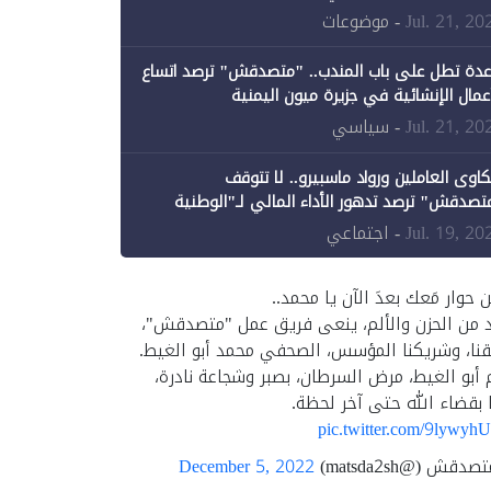
ن الحكومة جزئيًا (1)
Jul. 21, 20
- موضوعات
عدة تطل على باب المندب.. "متصدقش" ترصد اتساع
أعمال الإنشائية في جزيرة ميون اليمنية
Jul. 21, 20
- سياسي
اوى العاملين ورواد ماسبيرو.. لا تتوقف
تصدقش" ترصد تدهور الأداء المالي لـ"الوطنية
إعلام"
Jul. 19, 20
- اجتماعي
ن حوار مَعك بعدَ الآن يا محمد..
د من الحزن والألم، ينعى فريق عمل "متصدقش"،
نا، وشريكنا المؤسس، الصحفي محمد أبو الغيط.
 أبو الغيط، مرض السرطان، بصبر وشجاعة نادرة،
 بقضاء الله حتى آخر لحظة.
pic.twitter.com/9lywyh
قش (@matsda2sh)
December 5, 2022