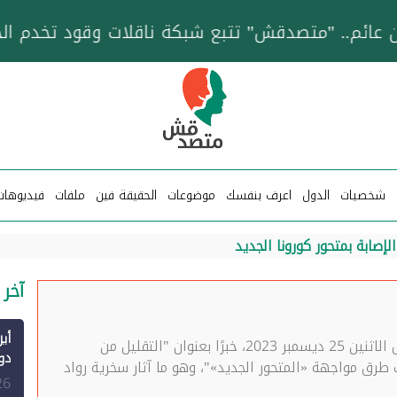
خزان عائم.. "متصدقش" تتبع شبكة ناقلات وقود تخدم
شخصيات
الدول
اعرف بنفسك
موضوعات
الحقيقة فين
ملفات
فيديوهات
إصابة بمتحور كورونا الجديد
آخر 
نشر موقع المصري اليوم، أمس الاثنين 25 ديسمبر 2023، خبرًا بعنوان "التقليل من
ق مواجهة «المتحور الجديد»"، وهو ما آثار سخرية رواد
الم
26