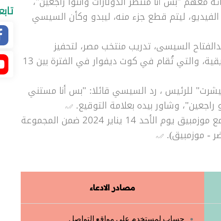
ه معهم "بس أنا منتظر الدولارات وانتوا راجعين"،
تابع
ر الفيديو، ليتم قطع جزء منه، ليبدو وكأن السيسي
بدالفتاح السيسى، تدريب منتخب مصر، لتحفيز
اللاعبين، قبل المشاركة في كأس الأمم الأفريقية، والتي تُقام في كوت ديفوار في الفترة بين 13
تيشرت" للرئيس ، رد السيسي قائلا: "بس أنا مستني
تو راجعين"، وشاور بيده بعلامة التوقيع.
وتلعب مصر أولى مبارياتها في البطولة مع موزمبيق يوم الأحد 14 يناير 2024 ضمن المجموعة
خضر - موزمبيق).
مصادر الادعاء
حساب لمستخدم على مواقع التواصل