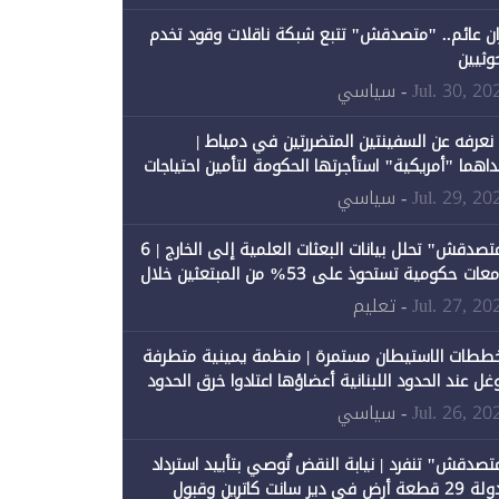
ان عائم.. "متصدقش" تتبع شبكة ناقلات وقود تخدم
حوثيين
Jul. 30, 20
- سياسي
 نعرفه عن السفينتين المتضررتين في دمياط |
داهما "أمريكية" استأجرتها الحكومة لتأمين احتياجات
طاقة
Jul. 29, 20
- سياسي
"متصدقش" تحلل بيانات البعثات العلمية إلى الخارج | 6
جامعات حكومية تستحوذ على 53% من المبتعثين خلال
نصيبها 1% فقط
Jul. 27, 20
- تعليم
ططات الاستيطان مستمرة | منظمة يمينية متطرفة
وغل عند الحدود اللبنانية أعضاؤها اعتادوا خرق الحدود
Jul. 26, 20
- سياسي
تصدقش" تنفرد | نيابة النقض تُوصي بتأييد استرداد
الدولة 29 قطعة أرض في دير سانت كاترين وقبول