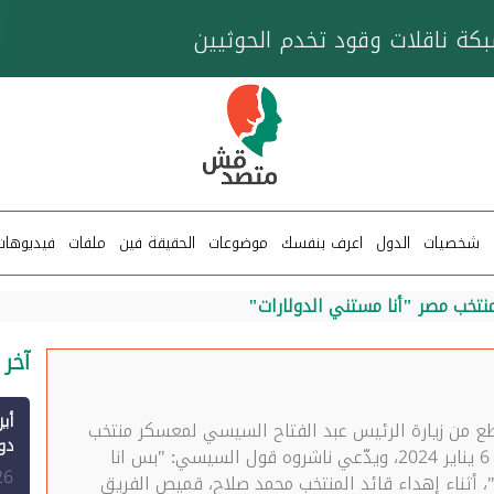
خزان عائم.. "متصدقش" تتبع شبكة ناقلات وقود تخدم
شخصيات
الدول
اعرف بنفسك
موضوعات
الحقيقة فين
ملفات
فيديوهات
تخب مصر "أنا مستني الدولارات"
آخر 
طع من زيارة الرئيس عبد الفتاح السيسي لمعسكر منتخب
مصر لكرة القدم، أمس السبت 6 يناير 2024، ويدّعي ناشروه قول السيسي: "بس انا
الم
26
ن"، أثناء إهداء قائد المنتخب محمد صلاح، قميص الفريق