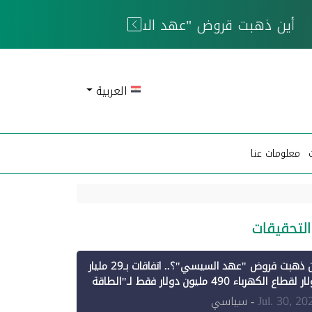
 الحوثيين
العربية
معلومات عنا
التحقيقات
أين ذهبت قروض "عهد السيسي"؟.. اتفاقات بـ29 مليار
دولار لقطاع الكهرباء 490 مليون دولار فقط لـ"الطاقة
تجددة" (1)
Jul. 30, 20
- سياسي