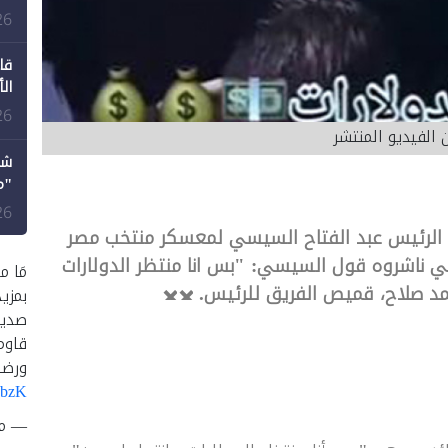
طع
26
قا
ال
26
 الفيديو المنتشر
شك
"م
لل
26
 الرئيس عبد الفتاح السيسي لمعسكر منتخب مصر
، أمس السبت 6 يناير 2024، ويدّعي ناشروه قول السيسي: "بس انا منتظر الدولارات
مَا م
محمد صلاح، قميص الفريق للرئيس.
بمزي
صديق
قاوم
ورضا
UbzK
— متصد