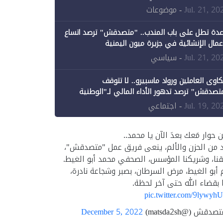
ن الحكومة جزئيًا (1)
Jul. 21, 20
- موضوعات
عدة تطل على باب المندب.. "متصدقش" ترصد اتساع
أعمال الإنشائية في جزيرة ميون اليمنية
Jul. 21, 20
- سياسي
اوى العاملين ورواد ماسبيرو.. لا تتوقف
تصدقش" ترصد تدهور الأداء المالي لـ"الوطنية
إعلام"
Jul. 19, 20
- اجتماعي
ن حوار مَعك بعدَ الآن يا محمد..
د من الحزن والألم، ينعى فريق عمل "متصدقش"،
نا، وشريكنا المؤسس، الصحفي محمد أبو الغيط.
 أبو الغيط، مرض السرطان، بصبر وشجاعة نادرة،
 بقضاء الله حتى آخر لحظة.
pic.twitter.com/9lywyh
قش (@matsda2sh)
December 5, 2022