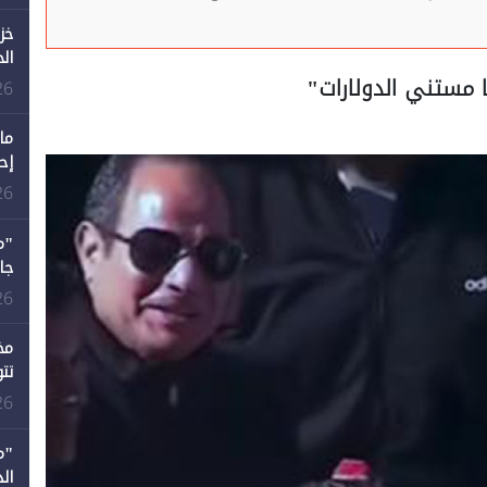
خز
ال
 مستني الدولارات"
26
ما
إح
ال
26
12 عامًا و6 جامعات كان 
26
مخ
تت
26
"م