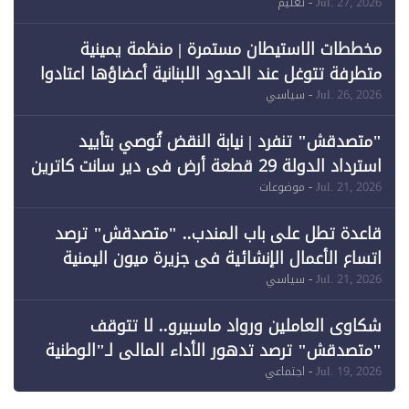
المبتعثين خلال 12 عامًا و6 جامعات كان نصيبها 1%
Jul. 27, 2026
- تعليم
فقط
مخططات الاستيطان مستمرة | منظمة يمينية
متطرفة تتوغل عند الحدود اللبنانية أعضاؤها اعتادوا
خرق الحدود
Jul. 26, 2026
- سياسي
"متصدقش" تنفرد | نيابة النقض تُوصي بتأييد
استرداد الدولة 29 قطعة أرض في دير سانت كاترين
وقبول طعن الحكومة جزئيًا (1)
Jul. 21, 2026
- موضوعات
قاعدة تطل على باب المندب.. "متصدقش" ترصد
اتساع الأعمال الإنشائية في جزيرة ميون اليمنية
Jul. 21, 2026
- سياسي
شكاوى العاملين ورواد ماسبيرو.. لا تتوقف
"متصدقش" ترصد تدهور الأداء المالي لـ"الوطنية
للإعلام"
Jul. 19, 2026
- اجتماعي