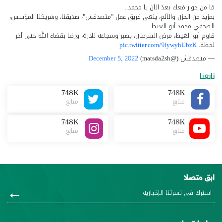
مَا من حوار مَعك بعدَ الآن يا محمد..
بمزيد من الحزن والألم، ينعى فريق عمل "متصدقش"، صديقنا، وشريكنا المؤسس،
الصحفي محمد أبو الغيط.
قاوم أبو الغيط، مرض السرطان، بصبر وشجاعة نادرة، ورضا بقضاء الله حتى آخر
لحظة.
pic.twitter.com/9lywyhUbzK
— متصدقش (@matsda2sh)
December 5, 2022
تابعنا
748K
748K
متابع
متابع
748K
748K
متابع
متابع
ابق متصلا