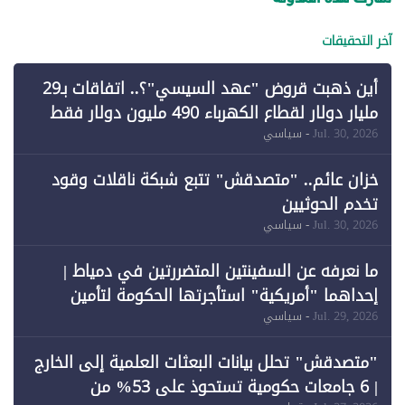
آخر التحقيقات
أين ذهبت قروض "عهد السيسي"؟.. اتفاقات بـ29
مليار دولار لقطاع الكهرباء 490 مليون دولار فقط
لـ"الطاقة المتجددة" (1)
Jul. 30, 2026
- سياسي
خزان عائم.. "متصدقش" تتبع شبكة ناقلات وقود
تخدم الحوثيين
Jul. 30, 2026
- سياسي
ما نعرفه عن السفينتين المتضررتين في دمياط |
إحداهما "أمريكية" استأجرتها الحكومة لتأمين
احتياجات الطاقة
Jul. 29, 2026
- سياسي
"متصدقش" تحلل بيانات البعثات العلمية إلى الخارج
| 6 جامعات حكومية تستحوذ على 53% من