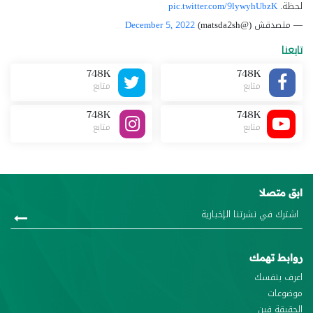
لحظة.
pic.twitter.com/9lywyhUbzK
— متصدقش (@matsda2sh)
December 5, 2022
تابعنا
748K
748K
متابع
متابع
748K
748K
متابع
متابع
ابق متصلا
روابط تهمك
اعرف بنفسك
موضوعات
الحقيقة فين