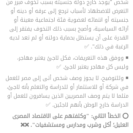
شخص "يوجد خارج دولة جنسيته بسبب تَخوف مبرر من
التعرض للاضطهاد لأسباب ترجع إلى عرقه أو دينه أو
جنسيته أو انتمائه لعضوية فئة اجتماعية معينة أو
آرائه السياسية، وأصبح بسبب ذلك التخوف يفتقر إلى
القدرة على أن يستظل بحماية دولته أو لم تعد لديه
الرغبة في ذلك". ✅
◾ ووفق هذه التعريفات، فكل لاجئ يعتبر مهاجر،
وليس كل مهاجر يعتبر لاجئ. ✅
◾ وللتوضيح، لا يجوز وصف شخص أتى إلى مصر للعمل
في شركة أو للاستثمار أو للدراسة والتعلم بأنه لاجئ،
مثلما لا يتم وصف المصريين الذين يسافرون للعمل أو
الدراسة خارج الوطن بأنهم لاجئين. ✅
⭕️ الخطأ الثاني: "وكلفتهم على الاقتصاد المصرى
العليل؛ أكل وشرب ومدارس ومستشفيات". ❌❌