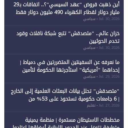
أين ذهبت قروض "عهد السيسي"؟.. اتفاقات بـ29
مليار دولار لقطاع الكهرباء 490 مليون دولار فقط
لـ"الطاقة المتجددة" (1)
Jul. 30, 2026
- سياسي
خزان عائم.. "متصدقش" تتبع شبكة ناقلات وقود
تخدم الحوثيين
Jul. 30, 2026
- سياسي
ما نعرفه عن السفينتين المتضررتين في دمياط |
إحداهما "أمريكية" استأجرتها الحكومة لتأمين
احتياجات الطاقة
Jul. 29, 2026
- سياسي
"متصدقش" تحلل بيانات البعثات العلمية إلى الخارج
| 6 جامعات حكومية تستحوذ على 53% من
المبتعثين خلال 12 عامًا و6 جامعات كان نصيبها 1%
Jul. 27, 2026
- تعليم
فقط
مخططات الاستيطان مستمرة | منظمة يمينية
متطرفة تتوغل عند الحدود اللبنانية أعضاؤها اعتادوا