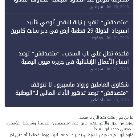
خرق الحدود
Jul. 26, 2026
- سياسي
"متصدقش" تنفرد | نيابة النقض تُوصي بتأييد
استرداد الدولة 29 قطعة أرض في دير سانت كاترين
وقبول طعن الحكومة جزئيًا (1)
Jul. 21, 2026
- موضوعات
قاعدة تطل على باب المندب.. "متصدقش" ترصد
اتساع الأعمال الإنشائية في جزيرة ميون اليمنية
Jul. 21, 2026
- سياسي
شكاوى العاملين ورواد ماسبيرو.. لا تتوقف
"متصدقش" ترصد تدهور الأداء المالي لـ"الوطنية
للإعلام"
Jul. 19, 2026
- اجتماعي
مَا من حوار مَعك بعدَ الآن يا محمد..
بمزيد من الحزن والألم، ينعى فريق عمل "متصدقش"، صديقنا، وشريكنا المؤسس،
الصحفي محمد أبو الغيط.
قاوم أبو الغيط، مرض السرطان، بصبر وشجاعة نادرة، ورضا بقضاء الله حتى آخر