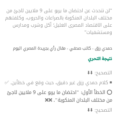
"
لن نتحدث عن احتضان ما يربو على 9 ملايين لاجئ من
مختلف البلدان المنكوبة بالصراعات والحروب، وكلفتهم
على الاقتصاد المصرى العليل؛ أكل وشرب ومدارس
ومستشفيات"
حمدي رزق - كاتب صحفي - مقال رأي بجريدة المصري اليوم
نتيجة التحري
التصحيح:
⬇️⬇️
◾ كلام حمدي رزق غير دقيق، حيث وقع في خطأين.
✅
⭕️ الخطأ الأول: "احتضان ما يربو على 9 ملايين لاجئ
من مختلف البلدان المنكوبة". ❌❌
التصحيح:
⬇️⬇️