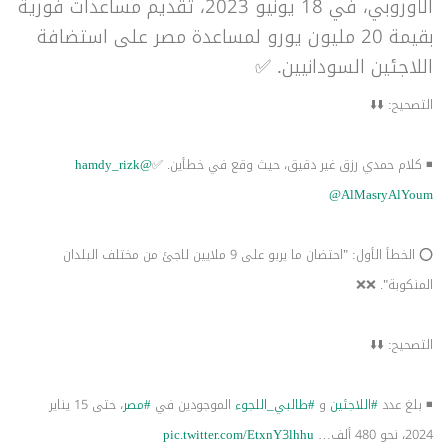
الأوروبي، في 18 يونيو 2023، تقديم مساعدات فورية
بقيمة 20 مليون يورو لمساعدة مصر على استضافة
اللاجئين السودانيين. ✅
التصحيح: ⬇️⬇️
◾ كلام حمدي رزق غير دقيق، حيث وقع في خطأين. ✅
@hamdy_rizk
@AlMasryAlYoum
⭕️ الخطأ الأول: "احتضان ما يربو على 9 ملايين لاجئ من مختلف البلدان
المنكوبة". ❌❌
التصحيح: ⬇️⬇️
◾ بلغ عدد
#اللاجئين
و
#طالبي_اللجوء
الموجودين في
#مصر
، حتى 15 يناير
2024، نحو 480 ألف…
pic.twitter.com/EtxnY3lhhu