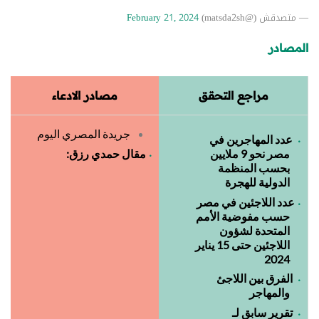
— متصدقش (@matsda2sh)
February 21, 2024
المصادر
مراجع التحقق
مصادر الادعاء
جريدة المصري اليوم
عدد المهاجرين في
مصر نحو 9 ملايين
مقال حمدي رزق:
بحسب المنظمة
الدولية للهجرة
عدد اللاجئين في مصر
حسب مفوضية الأمم
المتحدة لشؤون
اللاجئين حتى 15 يناير
2024
الفرق بين اللاجئ
والمهاجر
تقرير سابق لـ